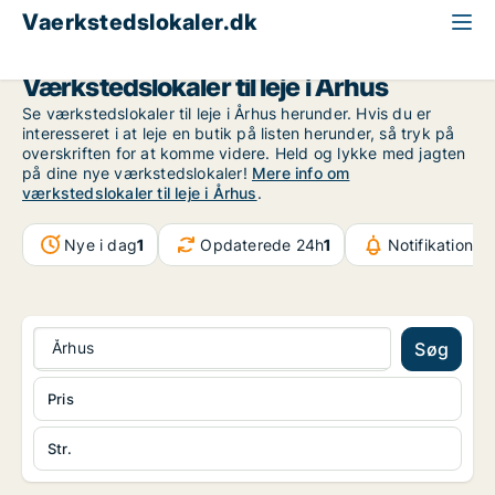
Vaerkstedslokaler.dk
Århus
Værkstedslokaler til leje i Århus
Se værkstedslokaler til leje i Århus herunder. Hvis du er
interesseret i at leje en butik på listen herunder, så tryk på
overskriften for at komme videre. Held og lykke med jagten
på dine nye værkstedslokaler!
Mere info om
værkstedslokaler til leje i Århus
.
Nye i dag
1
Opdaterede 24h
1
Notifikationer
Århus
Søg
Pris
Str.