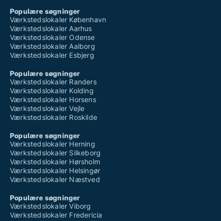
Populære søgninger
Værkstedslokaler København
Værkstedslokaler Aarhus
Værkstedslokaler Odense
Værkstedslokaler Aalborg
Værkstedslokaler Esbjerg
Populære søgninger
Værkstedslokaler Randers
Værkstedslokaler Kolding
Værkstedslokaler Horsens
Værkstedslokaler Vejle
Værkstedslokaler Roskilde
Populære søgninger
Værkstedslokaler Herning
Værkstedslokaler Silkeborg
Værkstedslokaler Hørsholm
Værkstedslokaler Helsingør
Værkstedslokaler Næstved
Populære søgninger
Værkstedslokaler Viborg
Værkstedslokaler Fredericia