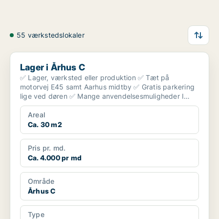
55 værkstedslokaler
Lager i Århus C
Lager i Århus C
✅ Lager, værksted eller produktion ✅ Tæt på
motorvej E45 samt Aarhus midtby ✅ Gratis parkering
lige ved døren ✅ Mange anvendelsesmuligheder I
bydes vel...
Areal
Ca. 30 m2
Pris pr. md.
Ca. 4.000 pr md
Område
Århus C
Type