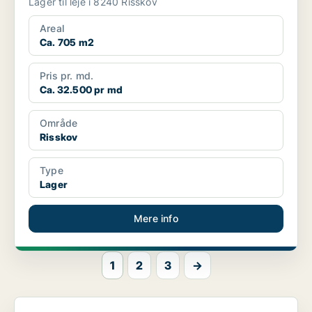
Lager til leje i 8240 Risskov
Areal
Ca. 705 m2
Pris pr. md.
Ca. 32.500 pr md
Område
Risskov
Type
Lager
Mere info
1
2
3
→