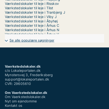
Værkstedslokaler til leje i Risskov
Værkstedslokaler til leje i Tilst
Værkstedslokaler til leje i Tranbjerg J
Værkstedslokaler til leje i Viby J
Værkstedslokaler til leje i Åbyhøj
Værkstedslokaler til leje i Århus C
Værkstedslokaler til leje i Århus N
Værkstedslokaler til leje i Århus V
Værkstedslokaler til salg i Brabrand
Se alle populære søgninger
Værkstedslokaler til salg i Egå
Værkstedslokaler til salg i Hasselager
Værkstedslokaler til salg i Højbjerg
Værkstedslokaler til salg i Risskov
Værkstedslokaler til salg i Tilst
Værkstedslokaler til salg i Tranbjerg J
Vaerkstedslokaler.dk
Værkstedslokaler til salg i Viby J
c/o Lokaleportalen.dk
Værkstedslokaler til salg i Åbyhøj
Mynstersvej 3, Frederiksberg
Værkstedslokaler til salg i Århus C
support@lokaleportalen.dk
Værkstedslokaler til salg i Århus N
CVR: 29605610
Værkstedslokaler til salg i Århus V
Om Vaerkstedslokaler.dk
Om Vaerkstedslokaler.dk
Nyt om ejendomme
Kontakt os