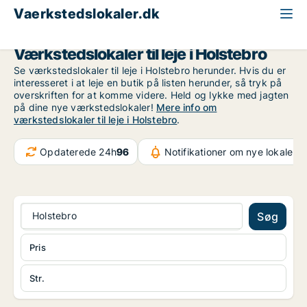
Vaerkstedslokaler.dk
Region Midtjylland
Holstebro
Værkstedslokaler til leje i Holstebro
Se værkstedslokaler til leje i Holstebro herunder. Hvis du er
interesseret i at leje en butik på listen herunder, så tryk på
overskriften for at komme videre. Held og lykke med jagten
på dine nye værkstedslokaler!
Mere info om
værkstedslokaler til leje i Holstebro
.
Opdaterede 24h
96
Notifikationer om nye lokaler
6
Holstebro
Søg
Pris
Str.