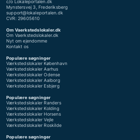
c/o Lokaleportalen.dk
Mynstersvej 3, Frederiksberg
support@lokaleportalen.dk
CVR: 29605610
Om Vaerkstedslokaler.dk
Om Vaerkstedslokaler.dk
Nyt om ejendomme
Kontakt os
Populære søgninger
Værkstedslokaler København
Værkstedslokaler Aarhus
Værkstedslokaler Odense
Værkstedslokaler Aalborg
Værkstedslokaler Esbjerg
Populære søgninger
Værkstedslokaler Randers
Værkstedslokaler Kolding
Værkstedslokaler Horsens
Værkstedslokaler Vejle
Værkstedslokaler Roskilde
Populære søgninger