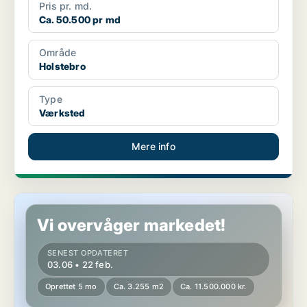
Pris pr. md.
Ca. 50.500 pr md
Område
Holstebro
Type
Værksted
Mere info
Lagerejendom i Holstebro
Vi overvåger markedet!
SENEST OPDATERET
03.06 • 22 feb.
Oprettet 5 mo
Ca. 3.255 m2
Ca. 11.500.000 kr.