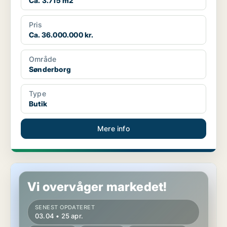
Ca. 3.715 m2
Pris
Ca. 36.000.000 kr.
Område
Sønderborg
Type
Butik
Mere info
Butik i Sønderborg
Vi overvåger markedet!
SENEST OPDATERET
03.04 • 25 apr.