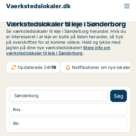
Vaerkstedslokaler.dk
Region Sydjylland
Sønderborg
Værkstedslokaler til leje i Sønderborg
Se værkstedslokaler til leje i Sønderborg herunder. Hvis du
er interesseret i at leje en butik på listen herunder, så tryk
på overskriften for at komme videre. Held og lykke med
jagten på dine nye værkstedslokaler!
Mere info om
værkstedslokaler til leje i Sønderborg
.
Opdaterede 24h
19
Notifikationer om nye lokaler
37
Sønderborg
Søg
Pris
Str.