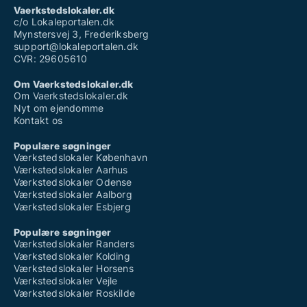
Vaerkstedslokaler.dk
c/o Lokaleportalen.dk
Mynstersvej 3, Frederiksberg
support@lokaleportalen.dk
CVR: 29605610
Om Vaerkstedslokaler.dk
Om Vaerkstedslokaler.dk
Nyt om ejendomme
Kontakt os
Populære søgninger
Værkstedslokaler København
Værkstedslokaler Aarhus
Værkstedslokaler Odense
Værkstedslokaler Aalborg
Værkstedslokaler Esbjerg
Populære søgninger
Værkstedslokaler Randers
Værkstedslokaler Kolding
Værkstedslokaler Horsens
Værkstedslokaler Vejle
Værkstedslokaler Roskilde