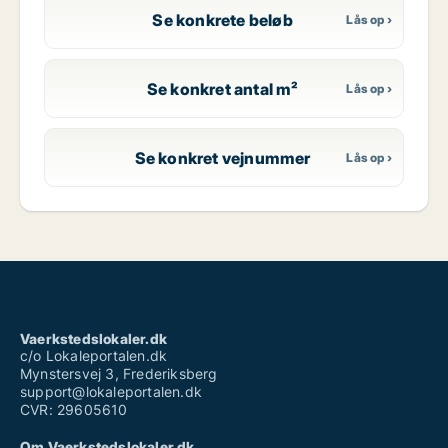
Se konkrete beløb
Se konkret antal m²
Se konkret vejnummer
Vaerkstedslokaler.dk
c/o Lokaleportalen.dk
Mynstersvej 3, Frederiksberg
support@lokaleportalen.dk
CVR: 29605610
Om Vaerkstedslokaler.dk