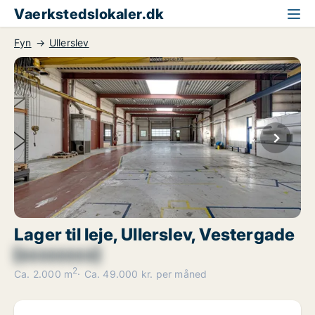
Vaerkstedslokaler.dk
Fyn
Ullerslev
Lager til leje, Ullerslev, Vestergade
[xxxxxxxx]
2
Ca. 2.000 m
Ca. 49.000 kr. per måned