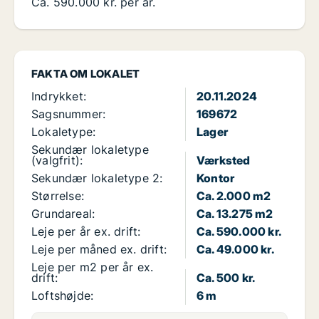
Ca. 590.000 kr. per år.
FAKTA OM LOKALET
Indrykket:
20.11.2024
Sagsnummer:
169672
Lokaletype:
Lager
Sekundær lokaletype
(valgfrit):
Værksted
Sekundær lokaletype 2:
Kontor
Størrelse:
Ca. 2.000 m2
Grundareal:
Ca. 13.275 m2
Leje per år ex. drift:
Ca. 590.000 kr.
Leje per måned ex. drift:
Ca. 49.000 kr.
Leje per m2 per år ex.
drift:
Ca. 500 kr.
Loftshøjde:
6 m