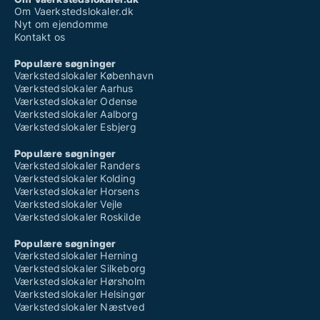
Om Vaerkstedslokaler.dk
Nyt om ejendomme
Kontakt os
Populære søgninger
Værkstedslokaler København
Værkstedslokaler Aarhus
Værkstedslokaler Odense
Værkstedslokaler Aalborg
Værkstedslokaler Esbjerg
Populære søgninger
Værkstedslokaler Randers
Værkstedslokaler Kolding
Værkstedslokaler Horsens
Værkstedslokaler Vejle
Værkstedslokaler Roskilde
Populære søgninger
Værkstedslokaler Herning
Værkstedslokaler Silkeborg
Værkstedslokaler Hørsholm
Værkstedslokaler Helsingør
Værkstedslokaler Næstved