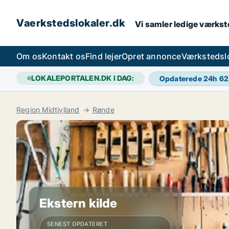
Vaerkstedslokaler.dk
Vi samler ledige værkste
Om os
Kontakt os
Find lejer
Opret annonce
Værkstedsl
LOKALEPORTALEN.DK I DAG:
Opdaterede 24h
62
Region Midtjylland
Rønde
Ekstern kilde
SENEST OPDATERET