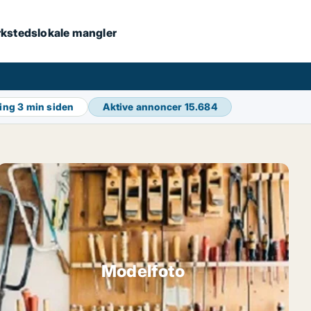
værkstedslokale mangler
ring
3 min siden
Aktive annoncer
15.684
Modelfoto