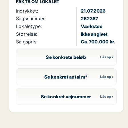
FAKTA OM LOKALET
Indrykket:
21.07.2026
Sagsnummer:
262367
Lokaletype:
Værksted
Størrelse:
Ikke angivet
Salgspris:
Ca. 700.000 kr.
Se konkrete beløb
Se konkret antal m²
Se konkret vejnummer