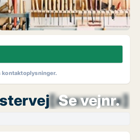
s kontaktoplysninger.
stervej
[xxxxxxxx]
Se vejnr.