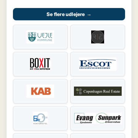
Se flere udlejere
→