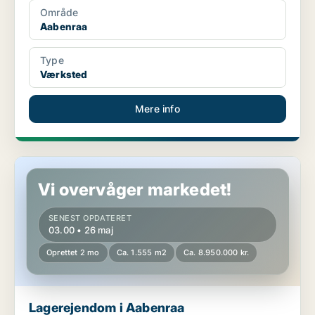
Område
Aabenraa
Type
Værksted
Mere info
Lagerejendom i Aabenraa
Vi overvåger markedet!
SENEST OPDATERET
03.00 • 26 maj
Oprettet 2 mo
Ca. 1.555 m2
Ca. 8.950.000 kr.
Lagerejendom i Aabenraa