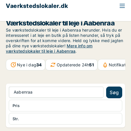
Vaerkstedslokaler.dk
Region Sydjylland
Aabenraa
Værkstedslokaler til leje i Aabenraa
Se værkstedslokaler til leje i Aabenraa herunder. Hvis du er
interesseret i at leje en butik på listen herunder, så tryk på
overskriften for at komme videre. Held og lykke med jagten
på dine nye værkstedslokaler!
Mere info om
værkstedslokaler til leje i Aabenraa
.
Nye i dag
34
Opdaterede 24h
51
Notifikatio
Aabenraa
Søg
Pris
Str.