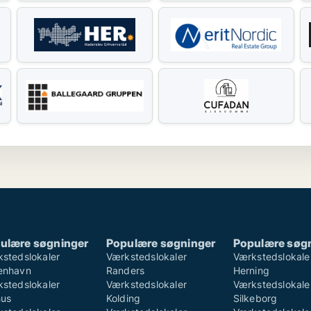
ulære søgninger
Populære søgninger
Populære søg
stedslokaler
Værkstedslokaler
Værkstedslokale
enhavn
Randers
Herning
stedslokaler
Værkstedslokaler
Værkstedslokale
hus
Kolding
Silkeborg