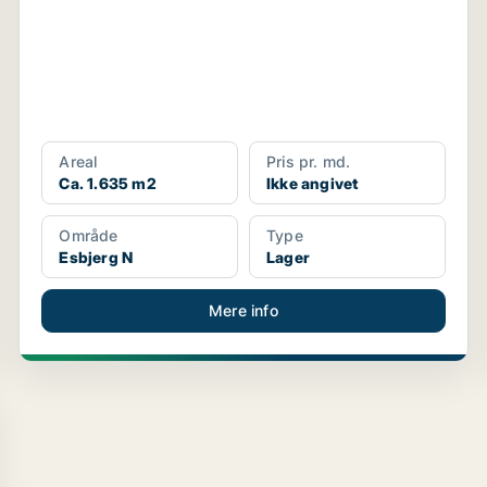
Areal
Pris pr. md.
Ca. 1.635 m2
Ikke angivet
Område
Type
Esbjerg N
Lager
Mere info