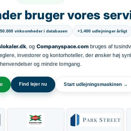
der bruger vores serv
50.000 virksomheder i databasen
+1.400 udlejninger årligt
lokaler.dk
Companyspace.com
, og
bruges af tusindvi
ere, investorer og kontorhoteller, der ønsker høj synl
henvendelser og mindre tomgang.
nu
Find lejer nu
Start udlejningsmaskinen →