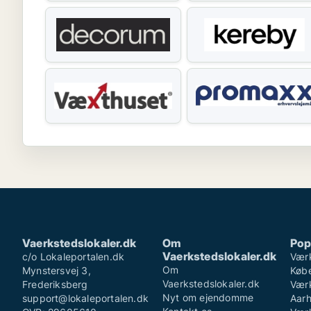
Vaerkstedslokaler.dk
Om
Pop
Vaerkstedslokaler.dk
c/o Lokaleportalen.dk
Værk
Om
Mynstersvej 3,
Køb
Vaerkstedslokaler.dk
Frederiksberg
Værk
Nyt om ejendomme
support@lokaleportalen.dk
Aar