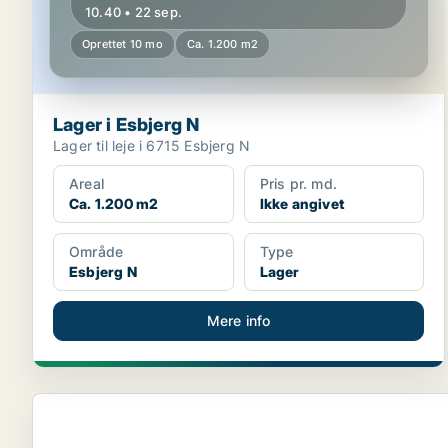
10.40 • 22 sep.
Oprettet 10 mo
Ca. 1.200 m2
Lager i Esbjerg N
Lager til leje i 6715 Esbjerg N
Areal
Pris pr. md.
Ca. 1.200 m2
Ikke angivet
Område
Type
Esbjerg N
Lager
Mere info