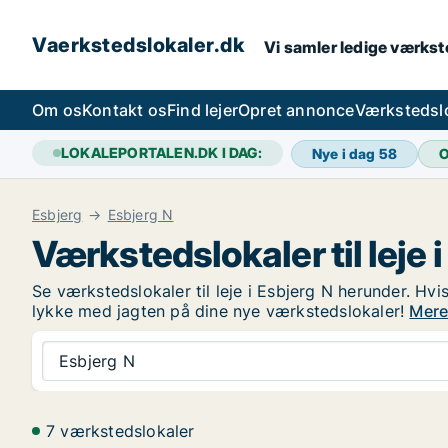
Vaerkstedslokaler.dk
Vi samler ledige værkste
Om os
Kontakt os
Find lejer
Opret annonce
Værkstedsl
LOKALEPORTALEN.DK I DAG:
Nye i dag
58
O
Esbjerg
Esbjerg N
Værkstedslokaler til leje 
Se værkstedslokaler til leje i Esbjerg N herunder. Hvis
lykke med jagten på dine nye værkstedslokaler!
Mere 
Esbjerg N
7 værkstedslokaler