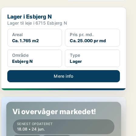
Lager i Esbjerg N
Lager i Esbjerg N
Lager til leje i 6715 Esbjerg N
Areal
Pris pr. md.
Ca. 1.765 m2
Ca. 25.000 pr md
Område
Type
Esbjerg N
Lager
Mere info
Lager i Esbjerg N
Vi overvåger markedet!
SENEST OPDATERET
18.08 • 24 jun.