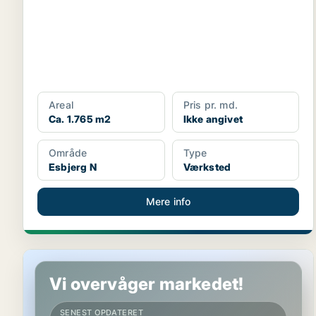
Areal
Pris pr. md.
Ca. 1.765 m2
Ikke angivet
Område
Type
Esbjerg N
Værksted
Mere info
Lager i Esbjerg N
Vi overvåger markedet!
SENEST OPDATERET