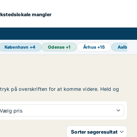
værkstedslokale mangler
København
+
4
Odense
+
1
Århus
+
15
Aalborg
så tryk på overskriften for at komme videre. Held og
Vælg pris
Sorter søgeresultat