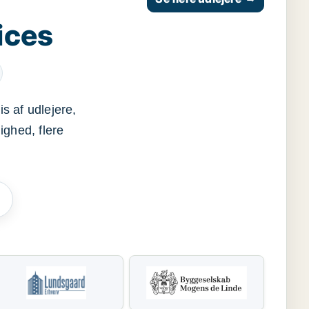
ices
s af udlejere,
ighed, flere