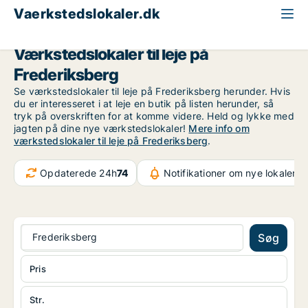
Vaerkstedslokaler.dk
København
Frederiksberg
Værkstedslokaler til leje på
Frederiksberg
Se værkstedslokaler til leje på Frederiksberg herunder. Hvis
du er interesseret i at leje en butik på listen herunder, så
tryk på overskriften for at komme videre. Held og lykke med
jagten på dine nye værkstedslokaler!
Mere info om
værkstedslokaler til leje på Frederiksberg
.
Opdaterede 24h
74
Notifikationer om nye lokaler
10
Frederiksberg
Søg
Pris
Str.