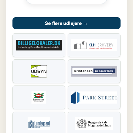
Se flere udlejere
→