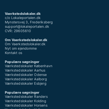
Vaerkstedslokaler.dk
c/o Lokaleportalen.dk
Mynstersvej 3, Frederiksberg
support@lokaleportalen.dk
CVR: 29605610
Om Vaerkstedslokaler.dk
Om Vaerkstedslokaler.dk
Nyt om ejendomme
Kontakt os
Populære søgninger
Værkstedslokaler København
Værkstedslokaler Aarhus
Værkstedslokaler Odense
Værkstedslokaler Aalborg
Værkstedslokaler Esbjerg
Populære søgninger
Værkstedslokaler Randers
Værkstedslokaler Kolding
Værkstedslokaler Horsens