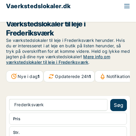
Vaerkstedslokaler.dk
Nordsjælland
Frederiksværk
Værkstedslokaler til leje i
Frederiksværk
Se værkstedslokaler til leje i Frederiksværk herunder. Hvis
du er interesseret i at leje en butik på listen herunder, så
tryk på overskriften for at komme videre. Held og lykke med
jagten på dine nye værkstedslokaler!
Mere info om
værkstedslokaler til leje i Frederiksværk
.
Nye i dag
1
Opdaterede 24h
1
Notifikationer
Frederiksværk
Søg
Pris
Str.