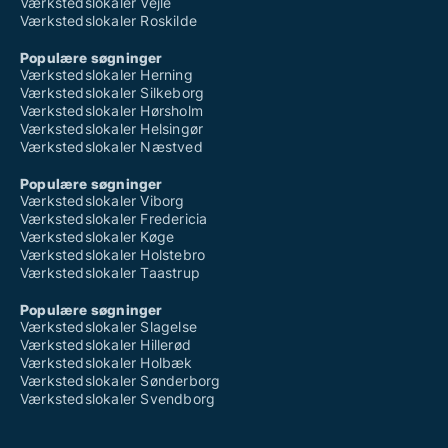
Værkstedslokaler Vejle
Værkstedslokaler Roskilde
Populære søgninger
Værkstedslokaler Herning
Værkstedslokaler Silkeborg
Værkstedslokaler Hørsholm
Værkstedslokaler Helsingør
Værkstedslokaler Næstved
Populære søgninger
Værkstedslokaler Viborg
Værkstedslokaler Fredericia
Værkstedslokaler Køge
Værkstedslokaler Holstebro
Værkstedslokaler Taastrup
Populære søgninger
Værkstedslokaler Slagelse
Værkstedslokaler Hillerød
Værkstedslokaler Holbæk
Værkstedslokaler Sønderborg
Værkstedslokaler Svendborg