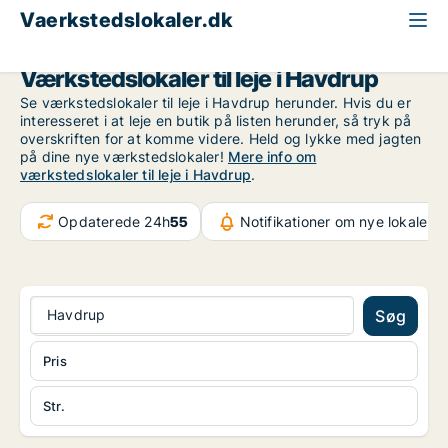
Vaerkstedslokaler.dk
Region Sjælland
Havdrup
Værkstedslokaler til leje i Havdrup
Se værkstedslokaler til leje i Havdrup herunder. Hvis du er
interesseret i at leje en butik på listen herunder, så tryk på
overskriften for at komme videre. Held og lykke med jagten
på dine nye værkstedslokaler!
Mere info om
værkstedslokaler til leje i Havdrup
.
Opdaterede 24h
55
Notifikationer om nye lokaler
5
Havdrup
Søg
Pris
Str.