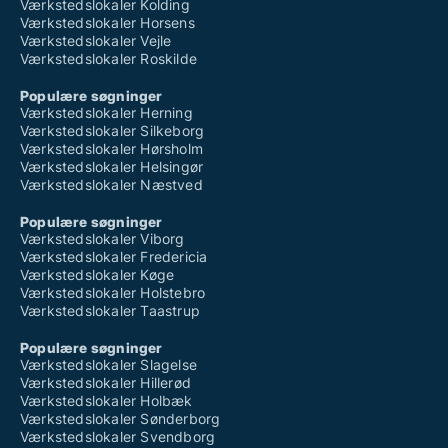
Værkstedslokaler Kolding
Værkstedslokaler Horsens
Værkstedslokaler Vejle
Værkstedslokaler Roskilde
Populære søgninger
Værkstedslokaler Herning
Værkstedslokaler Silkeborg
Værkstedslokaler Hørsholm
Værkstedslokaler Helsingør
Værkstedslokaler Næstved
Populære søgninger
Værkstedslokaler Viborg
Værkstedslokaler Fredericia
Værkstedslokaler Køge
Værkstedslokaler Holstebro
Værkstedslokaler Taastrup
Populære søgninger
Værkstedslokaler Slagelse
Værkstedslokaler Hillerød
Værkstedslokaler Holbæk
Værkstedslokaler Sønderborg
Værkstedslokaler Svendborg