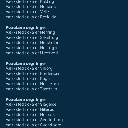
Værkstedslokaler Kolding
Værkstedslokaler Horsens
Værkstedslokaler Vejle
Værkstedslokaler Roskilde
Populære søgninger
Værkstedslokaler Herning
Værkstedslokaler Silkeborg
Værkstedslokaler Hørsholm
Værkstedslokaler Helsingør
Værkstedslokaler Næstved
Populære søgninger
Værkstedslokaler Viborg
Værkstedslokaler Fredericia
Værkstedslokaler Køge
Værkstedslokaler Holstebro
Værkstedslokaler Taastrup
Populære søgninger
Værkstedslokaler Slagelse
Værkstedslokaler Hillerød
Værkstedslokaler Holbæk
Værkstedslokaler Sønderborg
Værkstedslokaler Svendborg