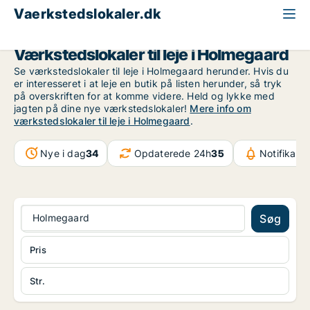
Vaerkstedslokaler.dk
Region Sjælland
Holmegaard
Værkstedslokaler til leje i Holmegaard
Se værkstedslokaler til leje i Holmegaard herunder. Hvis du
er interesseret i at leje en butik på listen herunder, så tryk
på overskriften for at komme videre. Held og lykke med
jagten på dine nye værkstedslokaler!
Mere info om
værkstedslokaler til leje i Holmegaard
.
Nye i dag
34
Opdaterede 24h
35
Notifikati
Holmegaard
Søg
Pris
Str.