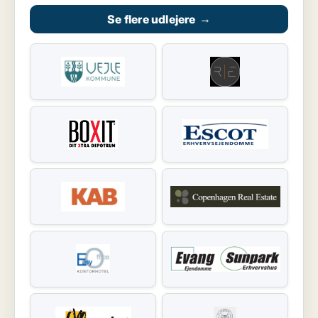
Se flere udlejere
→