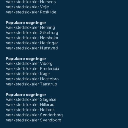
Værkstedslokaler Horsens
Værkstedslokaler Vejle
Værkstedslokaler Roskilde
Populære søgninger
Værkstedslokaler Herning
Værkstedslokaler Silkeborg
Værkstedslokaler Hørsholm
Værkstedslokaler Helsingør
Værkstedslokaler Næstved
Populære søgninger
Værkstedslokaler Viborg
Værkstedslokaler Fredericia
Værkstedslokaler Køge
Værkstedslokaler Holstebro
Værkstedslokaler Taastrup
Populære søgninger
Værkstedslokaler Slagelse
Værkstedslokaler Hillerød
Værkstedslokaler Holbæk
Værkstedslokaler Sønderborg
Værkstedslokaler Svendborg