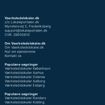
Vaerkstedslokaler.dk
c/o Lokaleportalen.dk
Mynstersvej 3, Frederiksberg
support@lokaleportalen.dk
CVR: 29605610
Om Vaerkstedslokaler.dk
Om Vaerkstedslokaler.dk
Nyt om ejendomme
Kontakt os
Populære søgninger
Værkstedslokaler København
Værkstedslokaler Aarhus
Værkstedslokaler Odense
Værkstedslokaler Aalborg
Værkstedslokaler Esbjerg
Populære søgninger
Værkstedslokaler Randers
Værkstedslokaler Kolding