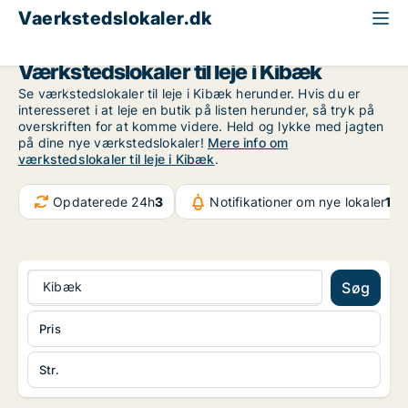
Vaerkstedslokaler.dk
Region Midtjylland
Kibæk
Værkstedslokaler til leje i Kibæk
Se værkstedslokaler til leje i Kibæk herunder. Hvis du er
interesseret i at leje en butik på listen herunder, så tryk på
overskriften for at komme videre. Held og lykke med jagten
på dine nye værkstedslokaler!
Mere info om
værkstedslokaler til leje i Kibæk
.
Opdaterede 24h
3
Notifikationer om nye lokaler
107
Kibæk
Søg
Pris
Str.