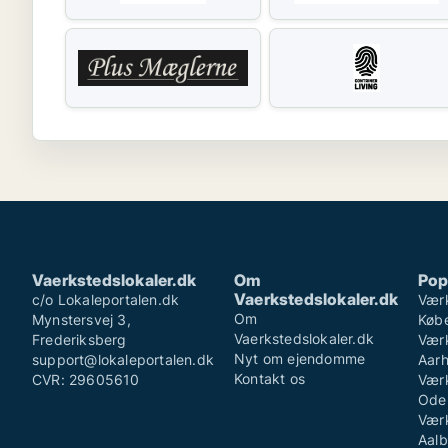
Vaerkstedslokaler.dk
Om
Pop
Vaerkstedslokaler.dk
c/o Lokaleportalen.dk
Værk
Om
Mynstersvej 3,
Køb
Vaerkstedslokaler.dk
Frederiksberg
Værk
Nyt om ejendomme
support@lokaleportalen.dk
Aar
Kontakt os
CVR: 29605610
Værk
Ode
Værk
Aalb