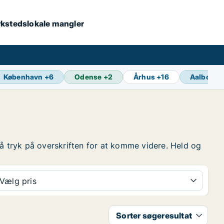
værkstedslokale mangler
København
+
6
Odense
+
2
Århus
+
16
Aalborg
+
, så tryk på overskriften for at komme videre. Held og
Vælg pris
Sorter søgeresultat