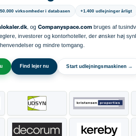
50.000 virksomheder i databasen
+1.400 udlejninger årligt
lokaler.dk
Companyspace.com
, og
bruges af tusindvi
ere, investorer og kontorhoteller, der ønsker høj synl
henvendelser og mindre tomgang.
nu
Find lejer nu
Start udlejningsmaskinen →