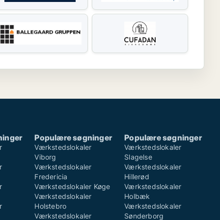
ninger
Populære søgninger
Populære søgninger
r
Værkstedslokaler
Værkstedslokaler
Viborg
Slagelse
r
Værkstedslokaler
Værkstedslokaler
Fredericia
Hillerød
r
Værkstedslokaler Køge
Værkstedslokaler
Værkstedslokaler
Holbæk
r
Holstebro
Værkstedslokaler
Værkstedslokaler
Sønderborg