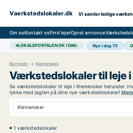
Vaerkstedslokaler.dk
Vi samler ledige værkste
Om os
Kontakt os
Find lejer
Opret annonce
Værkstedsl
LOKALEPORTALEN.DK I DAG:
Nye i dag
73
O
Bornholm
Klemensker
Værkstedslokaler til leje
Se værkstedslokaler til leje i Klemensker herunder. Hv
lykke med jagten på dine nye værkstedslokaler!
Mere
Klemensker
1 værkstedslokaler