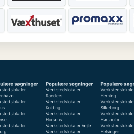
ulære søgninger
Populære søgninger
Populære søg
stedslokaler
Værkstedslokaler
Værkstedslokale
enhavn
Randers
Herning
stedslokaler
Værkstedslokaler
Værkstedslokale
hus
Kolding
Silkeborg
stedslokaler
Værkstedslokaler
Værkstedslokale
nse
Horsens
Hørsholm
stedslokaler
Værkstedslokaler Vejle
Værkstedslokale
org
Værkstedslokaler
Helsingør