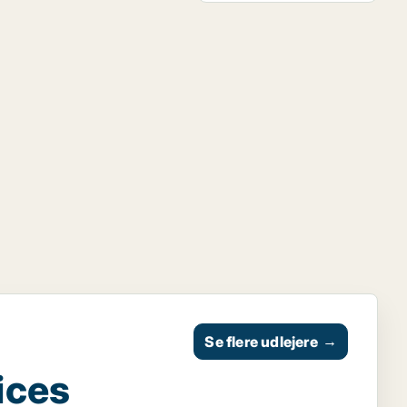
Se flere udlejere
→
ices