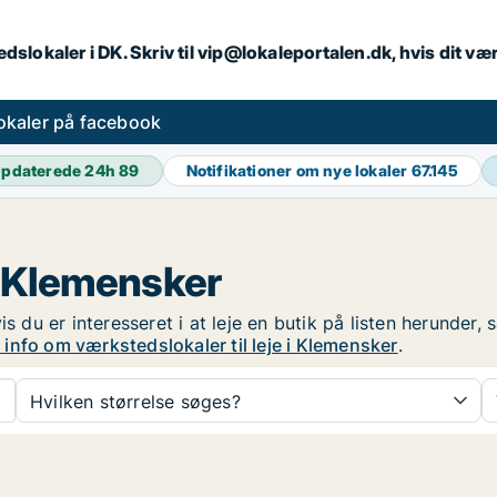
dslokaler i DK. Skriv til vip@lokaleportalen.dk, hvis dit 
okaler på facebook
pdaterede 24h
89
Notifikationer om nye lokaler
67.145
 i Klemensker
is du er interesseret i at leje en butik på listen herunder
 info om værkstedslokaler til leje i Klemensker
.
Hvilken størrelse søges?