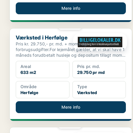
Mere info
PLATIN
Værksted i Herfølge
Værksted i Herfølge
Pris kr. 29.750,- pr. md. + moms og
forbrugsudgifter.For lejemålet gælder, at vi skal have 1
måneds forudbetalt husleje og depositum tillagt moms.
Lokalern...
Areal
Pris pr. md.
633 m2
29.750 pr md
Område
Type
Herfølge
Værksted
Mere info
PLATIN
Værksted i Næstved