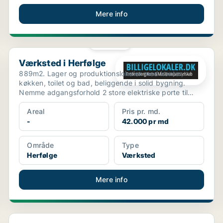
Mere info
PLATIN
Værksted i Herfølge
Værksted i Herfølge
889m2. Lager og produktionslokaler med kontor,
køkken, toilet og bad, beliggende i solid bygning.
Nemme adgangsforhold 2 store elektriske porte til
lager, pl...
Areal
Pris pr. md.
-
42.000 pr md
Område
Type
Herfølge
Værksted
Mere info
Lager i Viby Sjælland