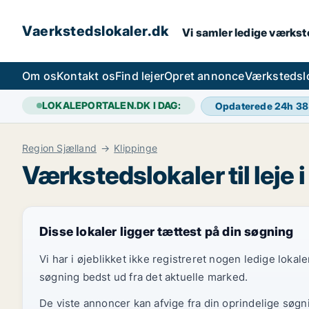
Vaerkstedslokaler.dk
Vi samler ledige værkste
Om os
Kontakt os
Find lejer
Opret annonce
Værkstedsl
LOKALEPORTALEN.DK I DAG:
Opdaterede 24h
38
Region Sjælland
Klippinge
Værkstedslokaler til leje 
Disse lokaler ligger tættest på din søgning
Vi har i øjeblikket ikke registreret nogen ledige loka
søgning bedst ud fra det aktuelle marked.
De viste annoncer kan afvige fra din oprindelige søgn