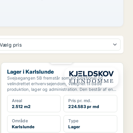
Vælg pris
PLATIN
Lager i Karlslunde
Lager i Karlslunde
Svejsegangen 5B fremstår som en funktionel og
velindrettet erhvervsejendom, velegnet til både
produktion, lager og administration. Den består af en
hovedbygn...
Areal
Pris pr. md.
2.512 m2
224.583 pr md
Område
Type
Karlslunde
Lager