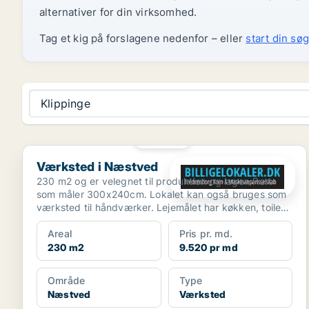
alternativer for din virksomhed.
Tag et kig på forslagene nedenfor – eller
start din søg
Klippinge
PLATIN
Værksted i Næstved
Værksted i Næstved
230 m2 og er velegnet til produktion og lager. Port
som måler 300x240cm. Lokalet kan også bruges som
værksted til håndværker. Lejemålet har køkken, toilet
og...
Areal
Pris pr. md.
230 m2
9.520 pr md
Område
Type
Næstved
Værksted