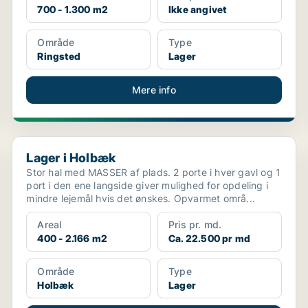
700 - 1.300 m2
Ikke angivet
Område
Type
Ringsted
Lager
Mere info
Lager i Holbæk
Lager i Holbæk
Stor hal med MASSER af plads. 2 porte i hver gavl og 1
port i den ene langside giver mulighed for opdeling i
mindre lejemål hvis det ønskes. Opvarmet områ...
Areal
Pris pr. md.
400 - 2.166 m2
Ca. 22.500 pr md
Område
Type
Holbæk
Lager