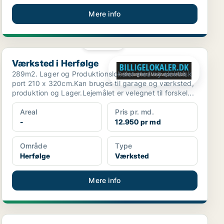
Mere info
PLATIN
Værksted i Herfølge
Værksted i Herfølge
289m2. Lager og Produktionslokaler med ny elektrisk
port 210 x 320cm.Kan bruges til garage og værksted,
produktion og Lager.Lejemålet er velegnet til forskel...
Areal
Pris pr. md.
-
12.950 pr md
Område
Type
Herfølge
Værksted
Mere info
Lager i Maribo