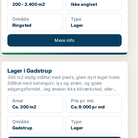
200 - 2.400 m2
Ikke angivet
Område
Type
Ringsted
Lager
Mere info
Lager i Gadstrup
Lager i Gadstrup
300 m2 dejlig stålhal med plads, glem dyrt lager hotel.
Stålhal med betongulv, lys og strøm, og gode
adgangsforhold. Jeg ønsker ikke bilværksted, eller
opb...
Areal
Pris pr. md.
Ca. 300 m2
Ca. 9.000 pr md
Område
Type
Gadstrup
Lager