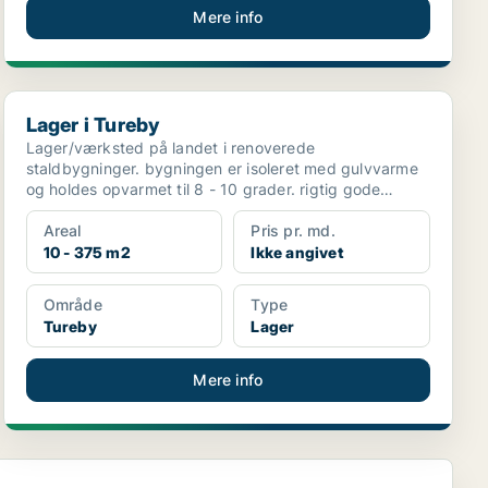
Mere info
Lager i Tureby
Lager i Tureby
Lager/værksted på landet i renoverede
staldbygninger. bygningen er isoleret med gulvvarme
og holdes opvarmet til 8 - 10 grader. rigtig gode
adgangsforholde...
Areal
Pris pr. md.
10 - 375 m2
Ikke angivet
Område
Type
Tureby
Lager
Mere info