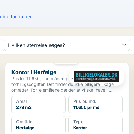
ning forfra her
.
Hvilken størrelse søges?
PLATIN
Kontor i Herfølge
Kontor i Herfølge
Pris kr. 11.650,- pr. måned plus moms og
forbrugsudgifter. Det finder du ikke billigere i Køge
området. For lejemålene gælder at vi skal have 1
måneds foru...
Areal
Pris pr. md.
279 m2
11.650 pr md
Område
Type
Herfølge
Kontor