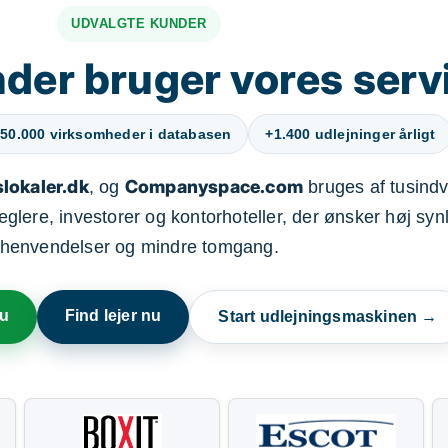
UDVALGTE KUNDER
der bruger vores serv
50.000 virksomheder i databasen
+1.400 udlejninger årligt
lokaler.dk
Companyspace.com
, og
bruges af tusindvi
ere, investorer og kontorhoteller, der ønsker høj synl
henvendelser og mindre tomgang.
nu
Find lejer nu
Start udlejningsmaskinen →