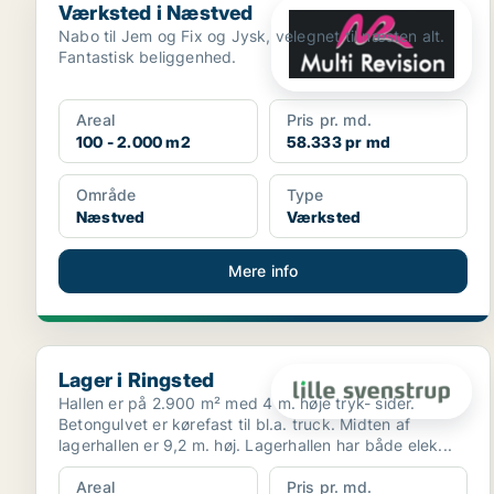
Værksted i Næstved
Nabo til Jem og Fix og Jysk, velegnet til næsten alt.
Fantastisk beliggenhed.
Areal
Pris pr. md.
100 - 2.000 m2
58.333 pr md
Område
Type
Næstved
Værksted
Mere info
Lager i Ringsted
Lager i Ringsted
Hallen er på 2.900 m² med 4 m. høje tryk- sider.
Betongulvet er kørefast til bl.a. truck. Midten af
lagerhallen er 9,2 m. høj. Lagerhallen har både elek...
Areal
Pris pr. md.