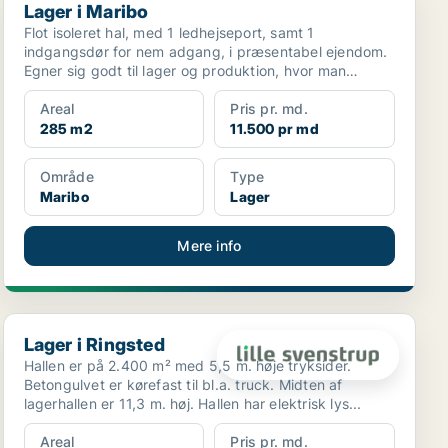
Lager i Maribo
Flot isoleret hal, med 1 ledhejseport, samt 1
indgangsdør for nem adgang, i præsentabel ejendom.
Egner sig godt til lager og produktion, hvor man
samtidig...
Areal
Pris pr. md.
285 m2
11.500 pr md
Område
Type
Maribo
Lager
Mere info
Lager i Ringsted
Lager i Ringsted
Hallen er på 2.400 m² med 5,5 m. høje tryksider.
Betongulvet er kørefast til bl.a. truck. Midten af
lagerhallen er 11,3 m. høj. Hallen har elektrisk lys...
Areal
Pris pr. md.