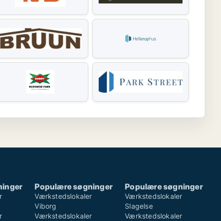
ninger
Populære søgninger
Populære søgninger
r
Værkstedslokaler
Værkstedslokaler
Viborg
Slagelse
r
Værkstedslokaler
Værkstedslokaler