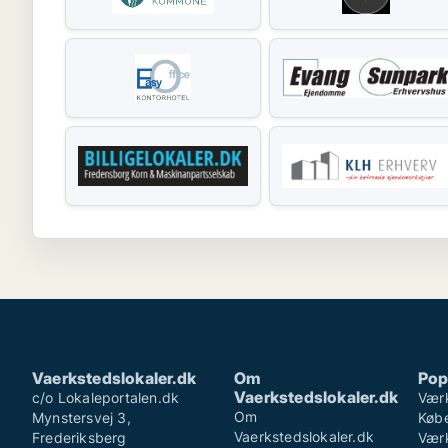
Vaerkstedslokaler.dk
Om
Pop
Vaerkstedslokaler.dk
c/o Lokaleportalen.dk
Værk
Om
Mynstersvej 3,
Køb
Vaerkstedslokaler.dk
Frederiksberg
Værk