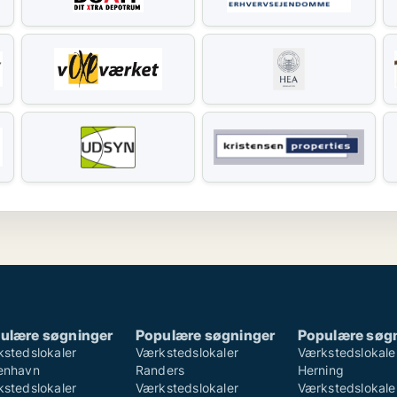
ulære søgninger
Populære søgninger
Populære søg
stedslokaler
Værkstedslokaler
Værkstedslokale
enhavn
Randers
Herning
stedslokaler
Værkstedslokaler
Værkstedslokale