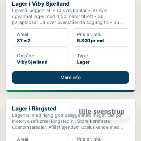
Lager i Viby Sjælland
Lejemål udgjort af: - 10 kvm kontor - 50 kvm
opvarmet lager med 4,50 meter til loft - 36
pallepladser Ud over ovenstående adgang til: - 35
kvm spisest...
Areal
Pris pr. md.
87 m2
5.800 pr md
Område
Type
Viby Sjælland
Lager
Mere info
Lager i Ringsted
Lager i Ringsted
Lagerhal med rigtig god beliggenhed meget tæt på
motorvejsafkørsel Ringsted N. Store kørefaste
udenomsarealer. Aflåst ejendom udelukkende med
adgang for pe...
Areal
Pris pr. md.