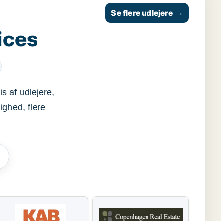
Se flere udlejere
→
ices
s af udlejere,
ighed, flere