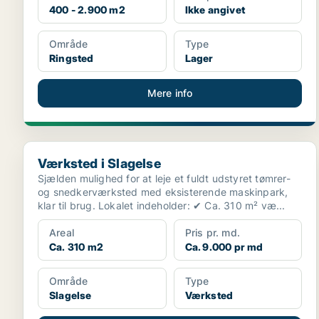
400 - 2.900 m2
Ikke angivet
Område
Type
Ringsted
Lager
Mere info
Værksted i Slagelse
Værksted i Slagelse
Sjælden mulighed for at leje et fuldt udstyret tømrer-
og snedkerværksted med eksisterende maskinpark,
klar til brug. Lokalet indeholder: ✔ Ca. 310 m² væ...
Areal
Pris pr. md.
Ca. 310 m2
Ca. 9.000 pr md
Område
Type
Slagelse
Værksted