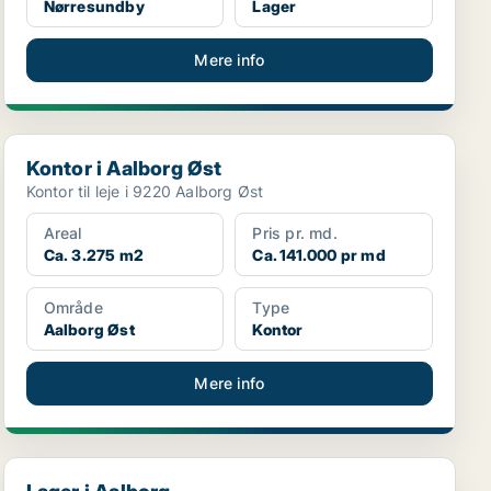
Nørresundby
Lager
Mere info
Kontor i Aalborg Øst
Kontor i Aalborg Øst
Kontor til leje i 9220 Aalborg Øst
Areal
Pris pr. md.
Ca. 3.275 m2
Ca. 141.000 pr md
Område
Type
Aalborg Øst
Kontor
Mere info
Lager i Aalborg