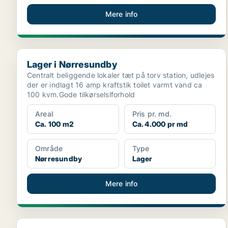
Mere info
Lager i Nørresundby
Lager i Nørresundby
Centralt beliggende lokaler tæt på torv station, udlejes
der er indlagt 16 amp kraftstik toilet varmt vand ca
100 kvm.Gode tilkørselslforhold
Areal
Pris pr. md.
Ca. 100 m2
Ca. 4.000 pr md
Område
Type
Nørresundby
Lager
Mere info
Lager i Aalborg