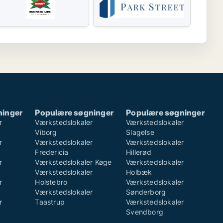
ninger
Populære søgninger
Populære søgninger
r
Værkstedslokaler
Værkstedslokaler
Viborg
Slagelse
r
Værkstedslokaler
Værkstedslokaler
Fredericia
Hillerød
r
Værkstedslokaler Køge
Værkstedslokaler
Værkstedslokaler
Holbæk
r
Holstebro
Værkstedslokaler
Værkstedslokaler
Sønderborg
r
Taastrup
Værkstedslokaler
Svendborg