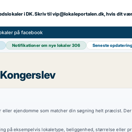
dslokaler i DK. Skriv til vip@lokaleportalen.dk, hvis dit 
okaler på facebook
Notifikationer om nye lokaler
306
Seneste opdaterin
i Kongerslev
ler eller ejendomme som matcher din søgning helt præcist. Derf
ing på eksempelvis lokaletype, beliggenhed, størrelse eller pr