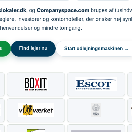
lokaler.dk
Companyspace.com
, og
bruges af tusindvi
ere, investorer og kontorhoteller, der ønsker høj synl
henvendelser og mindre tomgang.
nu
Find lejer nu
Start udlejningsmaskinen →