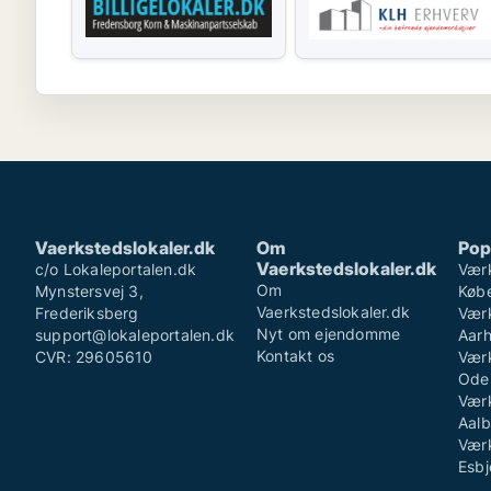
Vaerkstedslokaler.dk
Om
Pop
Vaerkstedslokaler.dk
c/o Lokaleportalen.dk
Værk
Om
Mynstersvej 3,
Køb
Vaerkstedslokaler.dk
Frederiksberg
Værk
Nyt om ejendomme
support@lokaleportalen.dk
Aar
Kontakt os
CVR: 29605610
Værk
Ode
Værk
Aalb
Værk
Esbj