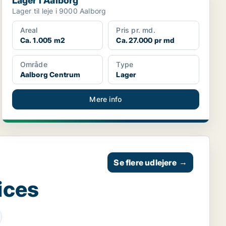
Lager i Aalborg
Lager til leje i 9000 Aalborg
Areal
Pris pr. md.
Ca. 1.005 m2
Ca. 27.000 pr md
Område
Type
Aalborg Centrum
Lager
Mere info
Se flere udlejere
→
ices