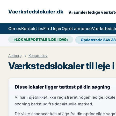
Vaerkstedslokaler.dk
Vi samler ledige værkste
Om os
Kontakt os
Find lejer
Opret annonce
Værkstedsl
LOKALEPORTALEN.DK I DAG:
Opdaterede 24h
38
Aalborg
Kongerslev
Værkstedslokaler til leje 
Disse lokaler ligger tættest på din søgning
Vi har i øjeblikket ikke registreret nogen ledige loka
søgning bedst ud fra det aktuelle marked.
De viste annoncer kan afvige fra din oprindelige søgn