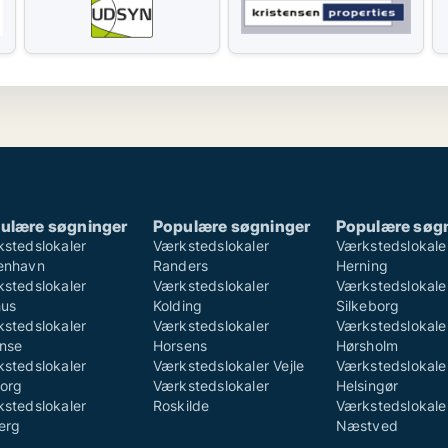
ulære søgninger
Populære søgninger
Populære søg
stedslokaler
Værkstedslokaler
Værkstedslokale
enhavn
Randers
Herning
stedslokaler
Værkstedslokaler
Værkstedslokale
hus
Kolding
Silkeborg
stedslokaler
Værkstedslokaler
Værkstedslokale
nse
Horsens
Hørsholm
stedslokaler
Værkstedslokaler Vejle
Værkstedslokale
org
Værkstedslokaler
Helsingør
stedslokaler
Roskilde
Værkstedslokale
erg
Næstved