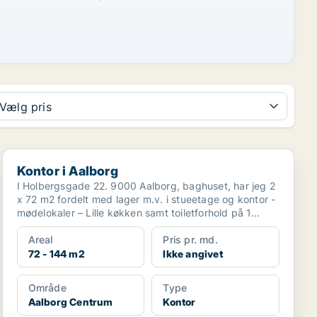
Vælg pris
Kontor i Aalborg
Kontor i Aalborg
I Holbergsgade 22. 9000 Aalborg, baghuset, har jeg 2
x 72 m2 fordelt med lager m.v. i stueetage og kontor -
mødelokaler – Lille køkken samt toiletforhold på 1...
Areal
Pris pr. md.
72 - 144 m2
Ikke angivet
Område
Type
Aalborg Centrum
Kontor