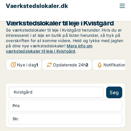
Vaerkstedslokaler.dk
Nordsjælland
Kvistgård
Værkstedslokaler til leje i Kvistgård
Se værkstedslokaler til leje i Kvistgård herunder. Hvis du er
interesseret i at leje en butik på listen herunder, så tryk på
overskriften for at komme videre. Held og lykke med jagten
på dine nye værkstedslokaler!
Mere info om
værkstedslokaler til leje i Kvistgård
.
Nye i dag
1
Opdaterede 24h
2
Notifikationer
Kvistgård
Søg
Pris
Str.