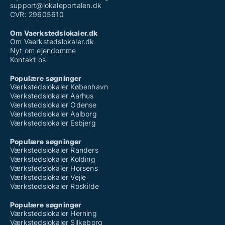
support@lokaleportalen.dk
CVR: 29605610
Om Vaerkstedslokaler.dk
Om Vaerkstedslokaler.dk
Nyt om ejendomme
Kontakt os
Populære søgninger
Værkstedslokaler København
Værkstedslokaler Aarhus
Værkstedslokaler Odense
Værkstedslokaler Aalborg
Værkstedslokaler Esbjerg
Populære søgninger
Værkstedslokaler Randers
Værkstedslokaler Kolding
Værkstedslokaler Horsens
Værkstedslokaler Vejle
Værkstedslokaler Roskilde
Populære søgninger
Værkstedslokaler Herning
Værkstedslokaler Silkeborg