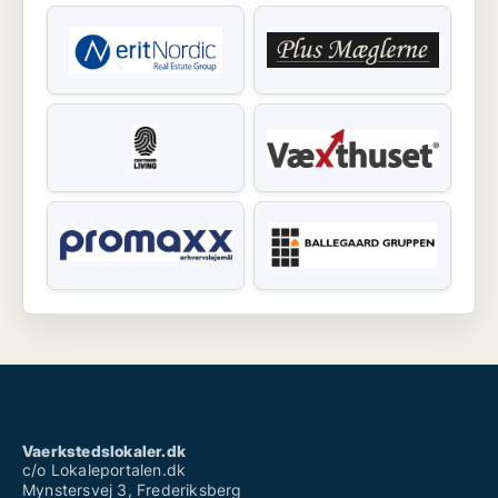
Vaerkstedslokaler.dk
c/o Lokaleportalen.dk
Mynstersvej 3, Frederiksberg