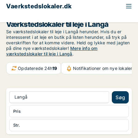
Vaerkstedslokaler.dk
Region Midtjylland
Langå
Værkstedslokaler til leje i Langå
Se værkstedslokaler til leje i Langå herunder. Hvis du er
interesseret i at leje en butik på listen herunder, så tryk på
overskriften for at komme videre. Held og lykke med jagten
på dine nye værkstedslokaler!
Mere info om
værkstedslokaler til leje i Langå
.
Opdaterede 24h
19
Notifikationer om nye lokaler
37
Langå
Søg
Pris
Str.