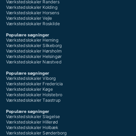
Værkstedslokaler Randers
Værkstedslokaler Kolding
Værkstedslokaler Horsens
Værkstedslokaler Vejle
Værkstedslokaler Roskilde
Populære søgninger
Værkstedslokaler Herning
Værkstedslokaler Silkeborg
Værkstedslokaler Hørsholm
Værkstedslokaler Helsingør
Værkstedslokaler Næstved
Populære søgninger
Værkstedslokaler Viborg
Værkstedslokaler Fredericia
Værkstedslokaler Køge
Værkstedslokaler Holstebro
Værkstedslokaler Taastrup
Populære søgninger
Værkstedslokaler Slagelse
Værkstedslokaler Hillerød
Værkstedslokaler Holbæk
Værkstedslokaler Sønderborg