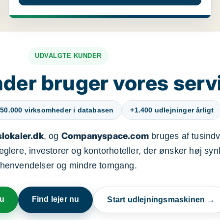
UDVALGTE KUNDER
der bruger vores serv
50.000 virksomheder i databasen
+1.400 udlejninger årligt
lokaler.dk
Companyspace.com
, og
bruges af tusindvi
ere, investorer og kontorhoteller, der ønsker høj synl
henvendelser og mindre tomgang.
nu
Find lejer nu
Start udlejningsmaskinen →