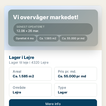
Lager i Lejre
Vi overvåger markedet!
SENEST OPDATERET
12.06 • 26 mar.
Oprettet 4 mo
Ca. 1.585 m2
Ca. 55.000 pr md
Lager i Lejre
Lager til leje i 4320 Lejre
Areal
Pris pr. md.
Ca. 1.585 m2
Ca. 55.000 pr md
Område
Type
Lejre
Lager
Mere info