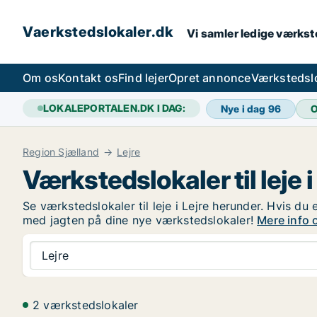
Vaerkstedslokaler.dk
Vi samler ledige værkste
Om os
Kontakt os
Find lejer
Opret annonce
Værkstedsl
LOKALEPORTALEN.DK I DAG:
Nye i dag
96
O
Region Sjælland
Lejre
Værkstedslokaler til leje i
Se værkstedslokaler til leje i Lejre herunder. Hvis du 
med jagten på dine nye værkstedslokaler!
Mere info o
Lejre
2 værkstedslokaler