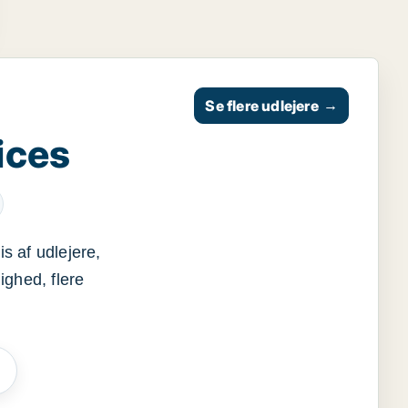
Se flere udlejere
→
ices
s af udlejere,
ighed, flere