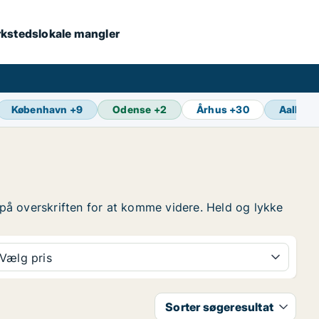
værkstedslokale mangler
København
+
9
Odense
+
2
Århus
+
30
Aalborg
yk på overskriften for at komme videre. Held og lykke
Vælg pris
Sorter søgeresultat