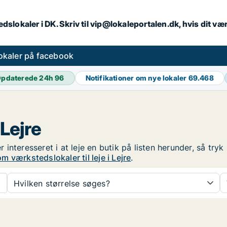
dslokaler i DK. Skriv til vip@lokaleportalen.dk, hvis dit 
okaler på facebook
pdaterede 24h
96
Notifikationer om nye lokaler
69.468
 Lejre
er interesseret i at leje en butik på listen herunder, så tr
m værkstedslokaler til leje i Lejre
.
Hvilken størrelse søges?