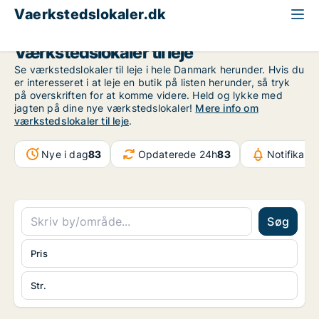
Vaerkstedslokaler.dk
Værkstedslokaler til leje
Se værkstedslokaler til leje i hele Danmark herunder. Hvis du
er interesseret i at leje en butik på listen herunder, så tryk
på overskriften for at komme videre. Held og lykke med
jagten på dine nye værkstedslokaler!
Mere info om
værkstedslokaler til leje
.
Nye i dag
83
Opdaterede 24h
83
Notifikati
Søg
Pris
Str.