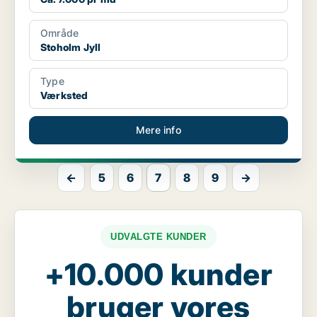
Område
Stoholm Jyll
Type
Værksted
Mere info
←
5
6
7
8
9
→
UDVALGTE KUNDER
+10.000 kunder
bruger vores