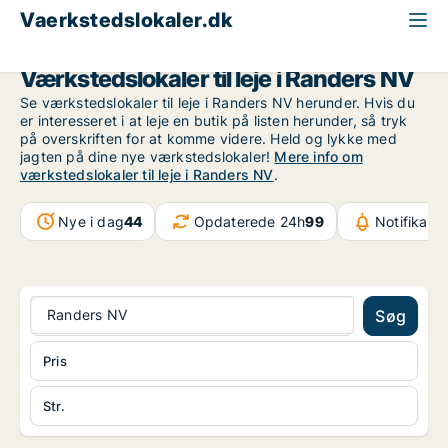
Vaerkstedslokaler.dk
Randers
Randers NV
Værkstedslokaler til leje i Randers NV
Se værkstedslokaler til leje i Randers NV herunder. Hvis du
er interesseret i at leje en butik på listen herunder, så tryk
på overskriften for at komme videre. Held og lykke med
jagten på dine nye værkstedslokaler!
Mere info om
værkstedslokaler til leje i Randers NV
.
Nye i dag
44
Opdaterede 24h
99
Notifikati
Randers NV
Søg
Pris
Str.