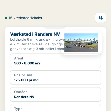
15 værkstedslokaler
PLATIN
Værksted i Randers NV
Værksted i Randers NV
Lofthøjde 6 m. Krandækning over alt. Porte 3 stk 4 x
4,2 m Der er svejse udsugningsudstyr med
genveksanlæg 3 stk haller i sammenhængende fra
1350 kvm...
Areal
500 - 6.000 m2
Pris pr. md.
175.000 pr md
Område
Randers NV
Type