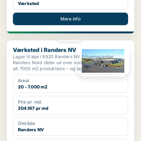
Værksted
Mere info
PLATIN
Værksted i Randers NV
Værksted i Randers NV
Lager til leje i 8920 Randers NV Erhvervscenter
Randers Nord råder ud over vores kontorhotel over i
alt 7000 m2 produktions – og lagerfaciliteter, som
udlej...
Areal
20 - 7.000 m2
Pris pr. md.
204.167 pr md
Område
Randers NV