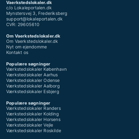
Vaerkstedslokaler.dk
c/o Lokaleportalen.dk
Mynstersvej 3, Frederiksberg
support@lokaleportalen.dk
CVR: 29605610
Om Vaerkstedslokaler.dk
Om Vaerkstedslokaler.dk
Nyt om ejendomme
Kontakt os
Populære søgninger
Værkstedslokaler København
Værkstedslokaler Aarhus
Værkstedslokaler Odense
Værkstedslokaler Aalborg
Værkstedslokaler Esbjerg
Populære søgninger
Værkstedslokaler Randers
Værkstedslokaler Kolding
Værkstedslokaler Horsens
Værkstedslokaler Vejle
Værkstedslokaler Roskilde