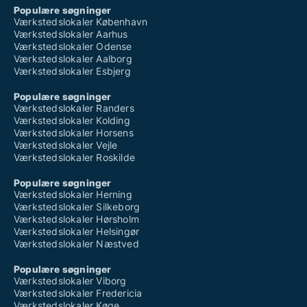
Populære søgninger
Værkstedslokaler København
Værkstedslokaler Aarhus
Værkstedslokaler Odense
Værkstedslokaler Aalborg
Værkstedslokaler Esbjerg
Populære søgninger
Værkstedslokaler Randers
Værkstedslokaler Kolding
Værkstedslokaler Horsens
Værkstedslokaler Vejle
Værkstedslokaler Roskilde
Populære søgninger
Værkstedslokaler Herning
Værkstedslokaler Silkeborg
Værkstedslokaler Hørsholm
Værkstedslokaler Helsingør
Værkstedslokaler Næstved
Populære søgninger
Værkstedslokaler Viborg
Værkstedslokaler Fredericia
Værkstedslokaler Køge