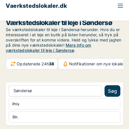
Vaerkstedslokaler.dk
Fyn
Søndersø
Værkstedslokaler til leje i Søndersø
Se værkstedslokaler til leje i Søndersø herunder. Hvis du er
interesseret i at leje en butik på listen herunder, så tryk på
overskriften for at komme videre. Held og lykke med jagten
på dine nye værkstedslokaler!
Mere info om
værkstedslokaler til leje i Søndersø
.
Opdaterede 24h
38
Notifikationer om nye lokaler
3
Søndersø
Søg
Pris
Str.