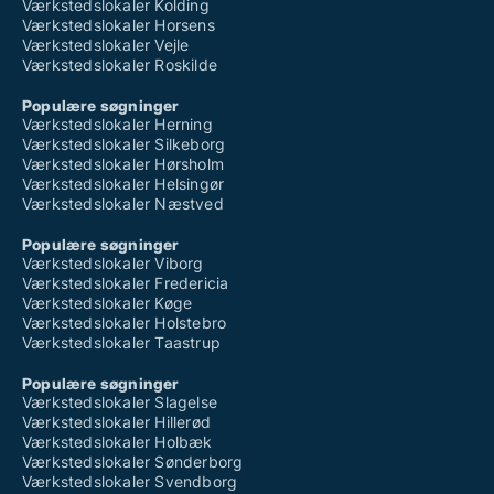
Værkstedslokaler Kolding
Værkstedslokaler Horsens
Værkstedslokaler Vejle
Værkstedslokaler Roskilde
Populære søgninger
Værkstedslokaler Herning
Værkstedslokaler Silkeborg
Værkstedslokaler Hørsholm
Værkstedslokaler Helsingør
Værkstedslokaler Næstved
Populære søgninger
Værkstedslokaler Viborg
Værkstedslokaler Fredericia
Værkstedslokaler Køge
Værkstedslokaler Holstebro
Værkstedslokaler Taastrup
Populære søgninger
Værkstedslokaler Slagelse
Værkstedslokaler Hillerød
Værkstedslokaler Holbæk
Værkstedslokaler Sønderborg
Værkstedslokaler Svendborg