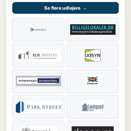
Se flere udlejere
→