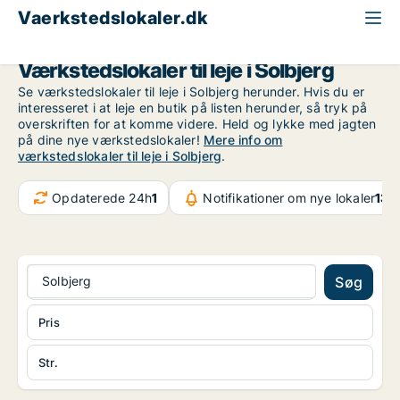
Vaerkstedslokaler.dk
Region Midtjylland
Solbjerg
Værkstedslokaler til leje i Solbjerg
Se værkstedslokaler til leje i Solbjerg herunder. Hvis du er
interesseret i at leje en butik på listen herunder, så tryk på
overskriften for at komme videre. Held og lykke med jagten
på dine nye værkstedslokaler!
Mere info om
værkstedslokaler til leje i Solbjerg
.
Opdaterede 24h
1
Notifikationer om nye lokaler
132
Solbjerg
Søg
Pris
Str.