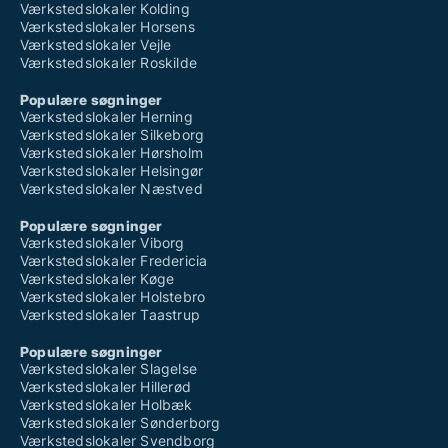
Værkstedslokaler Kolding
Værkstedslokaler Horsens
Værkstedslokaler Vejle
Værkstedslokaler Roskilde
Populære søgninger
Værkstedslokaler Herning
Værkstedslokaler Silkeborg
Værkstedslokaler Hørsholm
Værkstedslokaler Helsingør
Værkstedslokaler Næstved
Populære søgninger
Værkstedslokaler Viborg
Værkstedslokaler Fredericia
Værkstedslokaler Køge
Værkstedslokaler Holstebro
Værkstedslokaler Taastrup
Populære søgninger
Værkstedslokaler Slagelse
Værkstedslokaler Hillerød
Værkstedslokaler Holbæk
Værkstedslokaler Sønderborg
Værkstedslokaler Svendborg