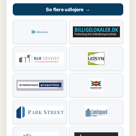
Se flere udlejere
→