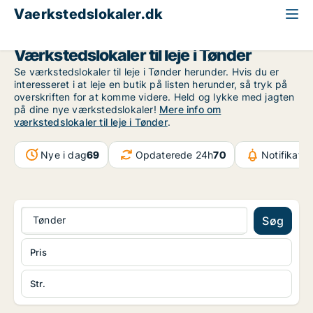
Vaerkstedslokaler.dk
Region Sydjylland
Tønder
Værkstedslokaler til leje i Tønder
Se værkstedslokaler til leje i Tønder herunder. Hvis du er
interesseret i at leje en butik på listen herunder, så tryk på
overskriften for at komme videre. Held og lykke med jagten
på dine nye værkstedslokaler!
Mere info om
værkstedslokaler til leje i Tønder
.
Nye i dag
69
Opdaterede 24h
70
Notifikatio
Tønder
Søg
Pris
Str.