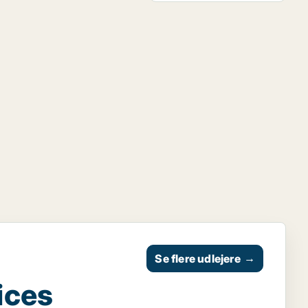
Se flere udlejere
→
ices