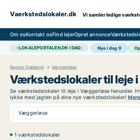
Vaerkstedslokaler.dk
Vi samler ledige værkste
Om os
Kontakt os
Find lejer
Opret annonce
Værkstedsl
LOKALEPORTALEN.DK I DAG:
Nye i dag
9
Op
Region Sjælland
Væggerløse
Værkstedslokaler til leje
Se værkstedslokaler til leje i Væggerløse herunder. Hv
lykke med jagten på dine nye værkstedslokaler!
Mere
Væggerløse
1 værkstedslokaler