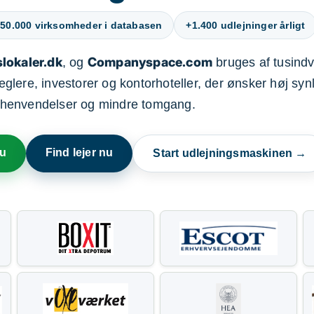
50.000 virksomheder i databasen
+1.400 udlejninger årligt
lokaler.dk
Companyspace.com
, og
bruges af tusindvi
ere, investorer og kontorhoteller, der ønsker høj synl
henvendelser og mindre tomgang.
nu
Find lejer nu
Start udlejningsmaskinen →