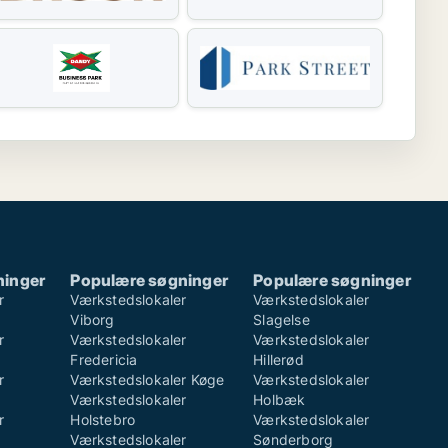
ninger
Populære søgninger
Populære søgninger
r
Værkstedslokaler
Værkstedslokaler
Viborg
Slagelse
r
Værkstedslokaler
Værkstedslokaler
Fredericia
Hillerød
r
Værkstedslokaler Køge
Værkstedslokaler
Værkstedslokaler
Holbæk
r
Holstebro
Værkstedslokaler
Værkstedslokaler
Sønderborg