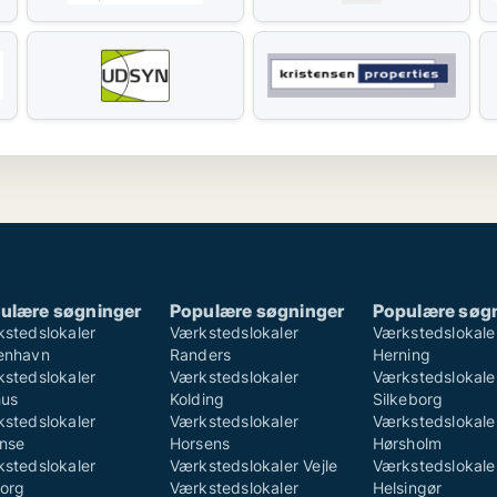
ulære søgninger
Populære søgninger
Populære søg
stedslokaler
Værkstedslokaler
Værkstedslokale
enhavn
Randers
Herning
stedslokaler
Værkstedslokaler
Værkstedslokale
hus
Kolding
Silkeborg
stedslokaler
Værkstedslokaler
Værkstedslokale
nse
Horsens
Hørsholm
stedslokaler
Værkstedslokaler Vejle
Værkstedslokale
org
Værkstedslokaler
Helsingør