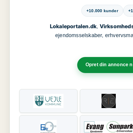
+10.000 kunder
+1
Lokaleportalen.dk
Virksomheds
,
ejendomsselskaber, erhvervsmægl
Opret din annonce 