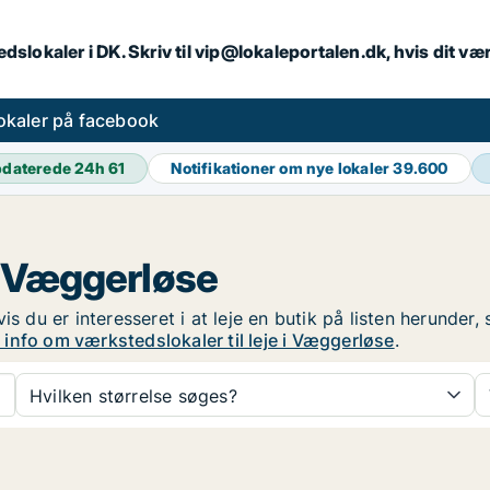
dslokaler i DK. Skriv til vip@lokaleportalen.dk, hvis dit 
okaler på facebook
daterede 24h
61
Notifikationer om nye lokaler
39.600
 i Væggerløse
is du er interesseret i at leje en butik på listen herunder
 info om værkstedslokaler til leje i Væggerløse
.
Hvilken størrelse søges?