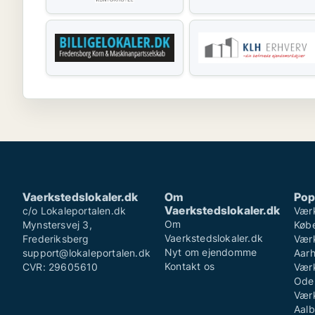
Vaerkstedslokaler.dk
Om
Pop
Vaerkstedslokaler.dk
c/o Lokaleportalen.dk
Værk
Om
Mynstersvej 3,
Køb
Vaerkstedslokaler.dk
Frederiksberg
Værk
Nyt om ejendomme
support@lokaleportalen.dk
Aar
Kontakt os
CVR: 29605610
Værk
Ode
Værk
Aalb