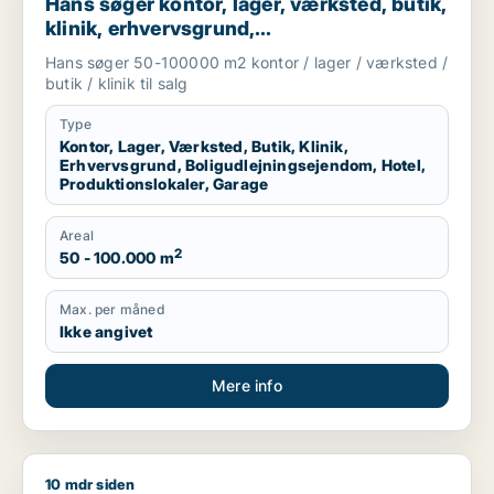
Hans søger kontor, lager, værksted, butik,
klinik, erhvervsgrund,
boligudlejningsejendom, hotel,
Hans søger 50-100000 m2 kontor / lager / værksted /
produktionslokaler eller garage til salg i
butik / klinik til salg
Region Sjælland
Type
Kontor, Lager, Værksted, Butik, Klinik,
Erhvervsgrund, Boligudlejningsejendom, Hotel,
Produktionslokaler, Garage
Areal
2
50 - 100.000 m
Max. per måned
Ikke angivet
Mere info
10 mdr siden
Heino søger lager, værksted eller produktionslokaler til salg