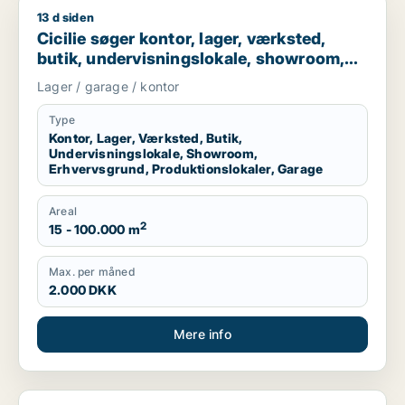
13 d siden
Cicilie søger kontor, lager, værksted, butik, undervisningslo
Cicilie søger kontor, lager, værksted,
butik, undervisningslokale, showroom,
erhvervsgrund, produktionslokaler eller
Lager / garage / kontor
garage til leje i Region Sjælland eller
Nordsjælland
Type
Kontor, Lager, Værksted, Butik,
Undervisningslokale, Showroom,
Erhvervsgrund, Produktionslokaler, Garage
Areal
2
15 - 100.000 m
Max. per måned
2.000 DKK
Mere info