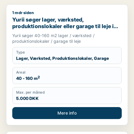
1 mdr siden
Yurii søger lager, værksted, produktionslokaler eller garage ti
Yurii søger lager, værksted,
produktionslokaler eller garage til leje i
Region Sjælland
Yurii søger 40-160 m2 lager / værksted /
produktionslokaler / garage til leje
Type
Lager, Værksted, Produktionslokaler, Garage
Areal
2
40 - 160 m
Max. per måned
5.000 DKK
Mere info