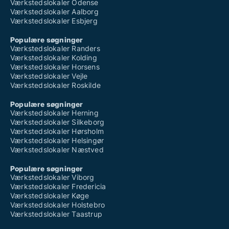
Værkstedslokaler Odense
Værkstedslokaler Aalborg
Værkstedslokaler Esbjerg
Populære søgninger
Værkstedslokaler Randers
Værkstedslokaler Kolding
Værkstedslokaler Horsens
Værkstedslokaler Vejle
Værkstedslokaler Roskilde
Populære søgninger
Værkstedslokaler Herning
Værkstedslokaler Silkeborg
Værkstedslokaler Hørsholm
Værkstedslokaler Helsingør
Værkstedslokaler Næstved
Populære søgninger
Værkstedslokaler Viborg
Værkstedslokaler Fredericia
Værkstedslokaler Køge
Værkstedslokaler Holstebro
Værkstedslokaler Taastrup