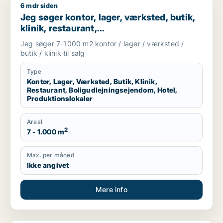
6 mdr siden
Jeg søger kontor, lager, værksted, butik, klinik, restaurant, 
Jeg søger kontor, lager, værksted, butik,
klinik, restaurant,
boligudlejningsejendom, hotel eller
Jeg søger 7-1000 m2 kontor / lager / værksted /
produktionslokaler til salg i Vordingborg,
butik / klinik til salg
Guldborgsund eller Lolland
Type
Kontor, Lager, Værksted, Butik, Klinik,
Restaurant, Boligudlejningsejendom, Hotel,
Produktionslokaler
Areal
2
7 - 1.000 m
Max. per måned
Ikke angivet
Mere info