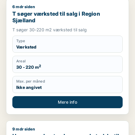
6 mdr siden
T søger værksted til salg i Region Sjælland
T søger værksted til salg i Region
Sjælland
T søger 30-220 m2 værksted til salg
Type
Værksted
Areal
2
30 - 220 m
Max. per måned
Ikke angivet
Mere info
9 mdr siden
Hans søger kontor, lager, værksted, butik, klinik, erhvervsgr