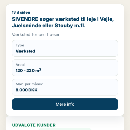
13 d siden
SIVENDRE søger værksted til leje i Vejle, Juelsminde eller St
SIVENDRE søger værksted til leje i Vejle,
Juelsminde eller Stouby m.fl.
Værksted for cnc fræser
Type
Værksted
Areal
2
120 - 220 m
Max. per måned
8.000 DKK
Mere info
UDVALGTE KUNDER