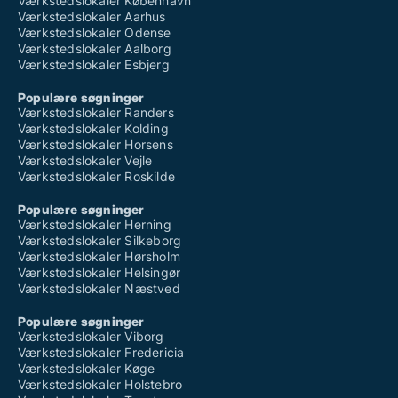
Værkstedslokaler København
Værkstedslokaler Aarhus
Værkstedslokaler Odense
Værkstedslokaler Aalborg
Værkstedslokaler Esbjerg
Populære søgninger
Værkstedslokaler Randers
Værkstedslokaler Kolding
Værkstedslokaler Horsens
Værkstedslokaler Vejle
Værkstedslokaler Roskilde
Populære søgninger
Værkstedslokaler Herning
Værkstedslokaler Silkeborg
Værkstedslokaler Hørsholm
Værkstedslokaler Helsingør
Værkstedslokaler Næstved
Populære søgninger
Værkstedslokaler Viborg
Værkstedslokaler Fredericia
Værkstedslokaler Køge
Værkstedslokaler Holstebro