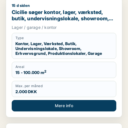
15 d siden
Cicilie søger kontor, lager, værksted, butik, undervisningslo
Cicilie søger kontor, lager, værksted,
butik, undervisningslokale, showroom,
erhvervsgrund, produktionslokaler eller
Lager / garage / kontor
garage til leje i Region Sjælland eller
Nordsjælland
Type
Kontor, Lager, Værksted, Butik,
Undervisningslokale, Showroom,
Erhvervsgrund, Produktionslokaler, Garage
Areal
2
15 - 100.000 m
Max. per måned
2.000 DKK
Mere info