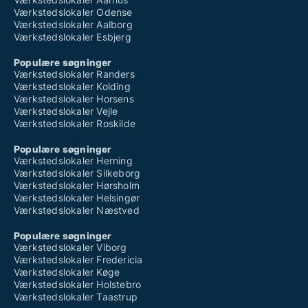
Værkstedslokaler Odense
Værkstedslokaler Aalborg
Værkstedslokaler Esbjerg
Populære søgninger
Værkstedslokaler Randers
Værkstedslokaler Kolding
Værkstedslokaler Horsens
Værkstedslokaler Vejle
Værkstedslokaler Roskilde
Populære søgninger
Værkstedslokaler Herning
Værkstedslokaler Silkeborg
Værkstedslokaler Hørsholm
Værkstedslokaler Helsingør
Værkstedslokaler Næstved
Populære søgninger
Værkstedslokaler Viborg
Værkstedslokaler Fredericia
Værkstedslokaler Køge
Værkstedslokaler Holstebro
Værkstedslokaler Taastrup