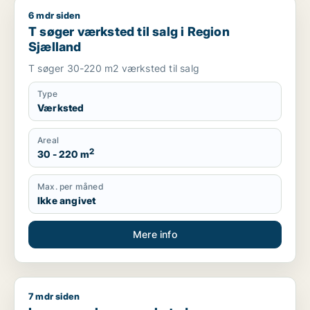
6 mdr siden
T søger værksted til salg i Region Sjælland
T søger værksted til salg i Region
Sjælland
T søger 30-220 m2 værksted til salg
Type
Værksted
Areal
2
30 - 220 m
Max. per måned
Ikke angivet
Mere info
7 mdr siden
Lars søger lager, værksted, boligudlejningsejendom eller gara