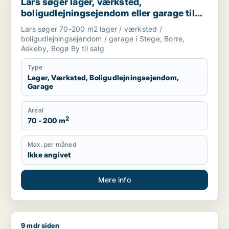
Lars søger lager, værksted,
boligudlejningsejendom eller garage til
salg i Stege, Borre eller Askeby m.fl.
Lars søger 70-200 m2 lager / værksted /
boligudlejningsejendom / garage i Stege, Borre,
Askeby, Bogø By til salg
Type
Lager, Værksted, Boligudlejningsejendom,
Garage
Areal
2
70 - 200 m
Max. per måned
Ikke angivet
Mere info
9 mdr siden
Hans søger kontor, lager, værksted, butik, klinik, erhvervsgr