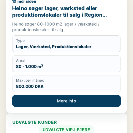
10 mdr siden
Heino søger lager, værksted eller produktionslokaler til salg
Heino søger lager, værksted eller
produktionslokaler til salg i Region
Sjælland
Heino søger 80-1000 m2 lager / værksted /
produktionslokaler til salg
Type
Lager, Værksted, Produktionslokaler
Areal
2
80 - 1.000 m
Max. per måned
800.000 DKK
Mere info
UDVALGTE KUNDER
UDVALGTE VIP-LEJERE