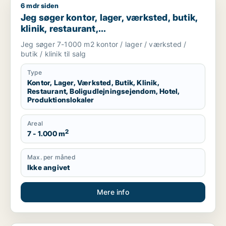
6 mdr siden
Jeg søger kontor, lager, værksted, butik, klinik, restaurant, 
Jeg søger kontor, lager, værksted, butik,
klinik, restaurant,
boligudlejningsejendom, hotel eller
Jeg søger 7-1000 m2 kontor / lager / værksted /
produktionslokaler til salg i Vordingborg,
butik / klinik til salg
Guldborgsund eller Lolland
Type
Kontor, Lager, Værksted, Butik, Klinik,
Restaurant, Boligudlejningsejendom, Hotel,
Produktionslokaler
Areal
2
7 - 1.000 m
Max. per måned
Ikke angivet
Mere info