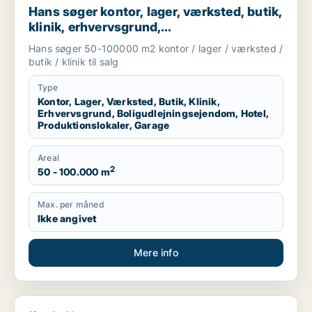
Hans søger kontor, lager, værksted, butik,
klinik, erhvervsgrund,
boligudlejningsejendom, hotel,
Hans søger 50-100000 m2 kontor / lager / værksted /
produktionslokaler eller garage til salg i
butik / klinik til salg
Region Sjælland
Type
Kontor, Lager, Værksted, Butik, Klinik,
Erhvervsgrund, Boligudlejningsejendom, Hotel,
Produktionslokaler, Garage
Areal
2
50 - 100.000 m
Max. per måned
Ikke angivet
Mere info