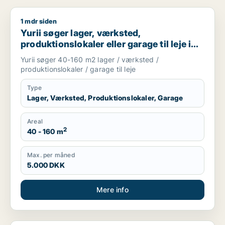
1 mdr siden
Yurii søger lager, værksted, produktionslokaler eller garage ti
Yurii søger lager, værksted,
produktionslokaler eller garage til leje i
Region Sjælland
Yurii søger 40-160 m2 lager / værksted /
produktionslokaler / garage til leje
Type
Lager, Værksted, Produktionslokaler, Garage
Areal
2
40 - 160 m
Max. per måned
5.000 DKK
Mere info