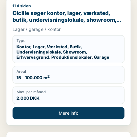
11 d siden
Cicilie søger kontor, lager, værksted, butik, undervisningslo
Cicilie søger kontor, lager, værksted,
butik, undervisningslokale, showroom,
erhvervsgrund, produktionslokaler eller
Lager / garage / kontor
garage til leje i Region Sjælland eller
Nordsjælland
Type
Kontor, Lager, Værksted, Butik,
Undervisningslokale, Showroom,
Erhvervsgrund, Produktionslokaler, Garage
Areal
2
15 - 100.000 m
Max. per måned
2.000 DKK
Mere info