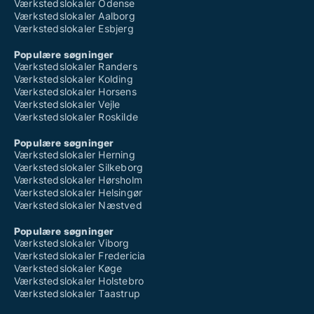
Værkstedslokaler Odense
Værkstedslokaler Aalborg
Værkstedslokaler Esbjerg
Populære søgninger
Værkstedslokaler Randers
Værkstedslokaler Kolding
Værkstedslokaler Horsens
Værkstedslokaler Vejle
Værkstedslokaler Roskilde
Populære søgninger
Værkstedslokaler Herning
Værkstedslokaler Silkeborg
Værkstedslokaler Hørsholm
Værkstedslokaler Helsingør
Værkstedslokaler Næstved
Populære søgninger
Værkstedslokaler Viborg
Værkstedslokaler Fredericia
Værkstedslokaler Køge
Værkstedslokaler Holstebro
Værkstedslokaler Taastrup