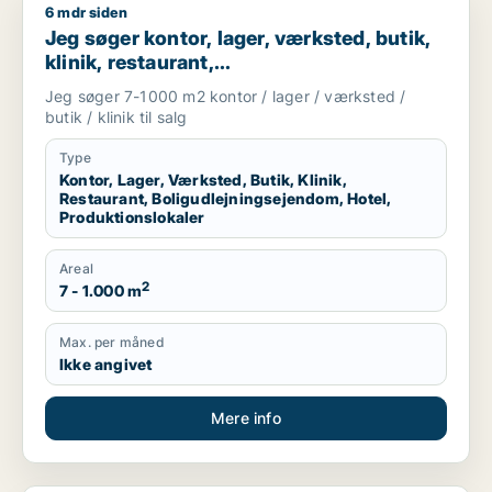
6 mdr siden
Jeg søger kontor, lager, værksted, butik, klinik, restaurant, 
Jeg søger kontor, lager, værksted, butik,
klinik, restaurant,
boligudlejningsejendom, hotel eller
Jeg søger 7-1000 m2 kontor / lager / værksted /
produktionslokaler til salg i Vordingborg,
butik / klinik til salg
Guldborgsund eller Lolland
Type
Kontor, Lager, Værksted, Butik, Klinik,
Restaurant, Boligudlejningsejendom, Hotel,
Produktionslokaler
Areal
2
7 - 1.000 m
Max. per måned
Ikke angivet
Mere info