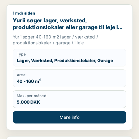
1 mdr siden
Yurii søger lager, værksted, produktionslokaler eller garage ti
Yurii søger lager, værksted,
produktionslokaler eller garage til leje i
Region Sjælland
Yurii søger 40-160 m2 lager / værksted /
produktionslokaler / garage til leje
Type
Lager, Værksted, Produktionslokaler, Garage
Areal
2
40 - 160 m
Max. per måned
5.000 DKK
Mere info