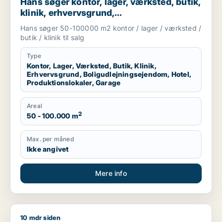
Hans søger kontor, lager, værksted, butik,
klinik, erhvervsgrund,
boligudlejningsejendom, hotel,
Hans søger 50-100000 m2 kontor / lager / værksted /
produktionslokaler eller garage til salg i
butik / klinik til salg
Region Sjælland
Type
Kontor, Lager, Værksted, Butik, Klinik,
Erhvervsgrund, Boligudlejningsejendom, Hotel,
Produktionslokaler, Garage
Areal
2
50 - 100.000 m
Max. per måned
Ikke angivet
Mere info
10 mdr siden
Heino søger lager, værksted eller produktionslokaler til salg