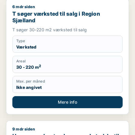
6 mdr siden
T søger værksted til salg i Region Sjælland
T søger værksted til salg i Region
Sjælland
T søger 30-220 m2 værksted til salg
Type
Værksted
Areal
2
30 - 220 m
Max. per måned
Ikke angivet
Mere info
9 mdr siden
Hans søger kontor, lager, værksted, butik, klinik, erhvervsgr