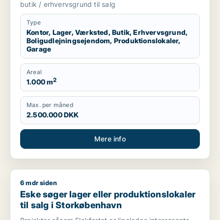
produktionslokaler eller garage til salg i
butik / erhvervsgrund til salg
Storkøbenhavn
Type
Kontor, Lager, Værksted, Butik, Erhvervsgrund,
Boligudlejningsejendom, Produktionslokaler,
Garage
Areal
2
1.000 m
Max. per måned
2.500.000 DKK
Mere info
6 mdr siden
Eske søger lager eller produktionslokaler til salg i Storkøbe
Eske søger lager eller produktionslokaler
til salg i Storkøbenhavn