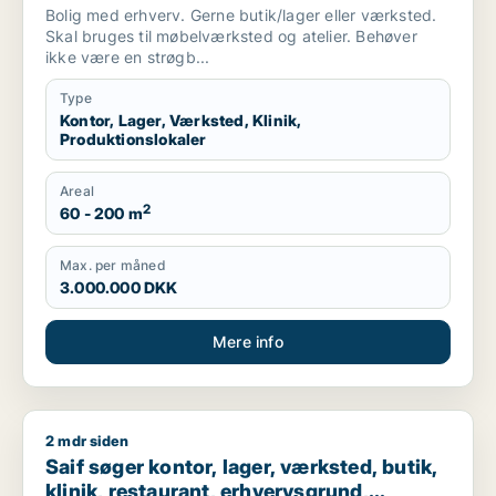
København, Kongens Lyngby eller
Bolig med erhverv. Gerne butik/lager eller værksted.
Gentofte m.fl.
Skal bruges til møbelværksted og atelier. Behøver
ikke være en strøgb...
Type
Kontor, Lager, Værksted, Klinik,
Produktionslokaler
Areal
2
60 - 200 m
Max. per måned
3.000.000 DKK
Mere info
2 mdr siden
Saif søger kontor, lager, værksted, butik, klinik, restaurant
Saif søger kontor, lager, værksted, butik,
klinik, restaurant, erhvervsgrund,