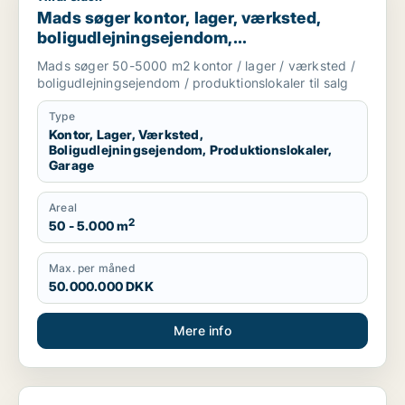
Mads søger kontor, lager, værksted,
boligudlejningsejendom,
produktionslokaler eller garage til salg i
Mads søger 50-5000 m2 kontor / lager / værksted /
København
boligudlejningsejendom / produktionslokaler til salg
Type
Kontor, Lager, Værksted,
Boligudlejningsejendom, Produktionslokaler,
Garage
Areal
2
50 - 5.000 m
Max. per måned
50.000.000 DKK
Mere info