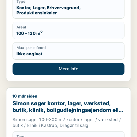
Type
Kontor, Lager, Erhvervsgrund,
Produktionslokaler
Areal
2
100 - 120 m
Max. per måned
Ikke angivet
Mere info
10 mdr siden
Simon søger kontor, lager, værksted, butik, klinik, boligudlejn
Simon søger kontor, lager, værksted,
butik, klinik, boligudlejningsejendom eller
hotel til salg i Kastrup eller Dragør
Simon søger 100-300 m2 kontor / lager / værksted /
butik / klinik i Kastrup, Dragør til salg
Type