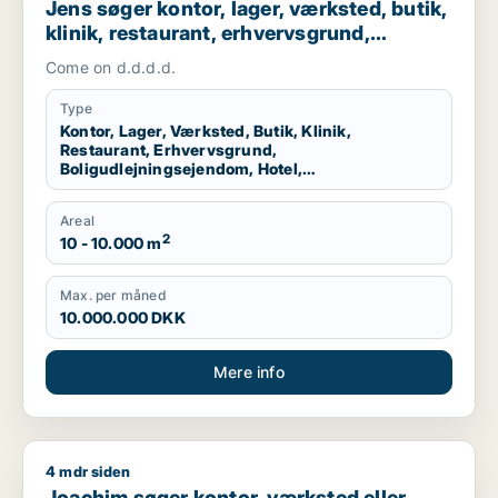
Jens søger kontor, lager, værksted, butik,
klinik, restaurant, erhvervsgrund,
boligudlejningsejendom, hotel,
Come on d.d.d.d.
produktionslokaler eller garage til salg i
Dragør
Type
Kontor, Lager, Værksted, Butik, Klinik,
Restaurant, Erhvervsgrund,
Boligudlejningsejendom, Hotel,
Produktionslokaler, Garage
Areal
2
10 - 10.000 m
Max. per måned
10.000.000 DKK
Mere info
4 mdr siden
Joachim søger kontor, værksted eller boligudlejningsejendom
Joachim søger kontor, værksted eller