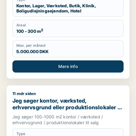
Kontor, Lager, Værksted, Butik, Klinik,
Boligudlejningsejendom, Hotel
Areal
2
100 - 300 m
Max. per måned
5.000.000 DKK
Mere info
11 mdr siden
Jeg søger kontor, værksted, erhvervsgrund eller produktionsl
Jeg søger kontor, værksted,
erhvervsgrund eller produktionslokaler til
salg i Storkøbenhavn
Jeg søger 100-1000 m2 kontor / værksted /
erhvervsgrund / produktionslokaler til salg
Type