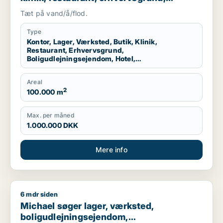
boligudlejningsejendom, hotel,
Tæt på vand/å/flod.
produktionslokaler eller garage til salg i
Storkøbenhavn
Type
Kontor, Lager, Værksted, Butik, Klinik,
Restaurant, Erhvervsgrund,
Boligudlejningsejendom, Hotel,
Produktionslokaler, Garage
Areal
2
100.000 m
Max. per måned
1.000.000 DKK
Mere info
6 mdr siden
Michael søger lager, værksted, boligudlejningsejendom, produ
Michael søger lager, værksted,
boligudlejningsejendom,