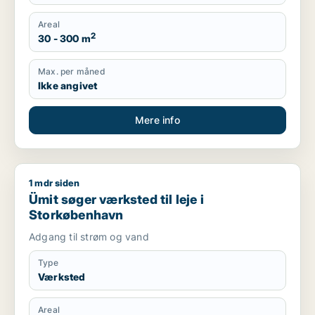
Areal
2
30 - 300 m
Max. per måned
Ikke angivet
Mere info
1 mdr siden
Ümit søger værksted til leje i Storkøbenhavn
Ümit søger værksted til leje i
Storkøbenhavn
Adgang til strøm og vand
Type
Værksted
Areal