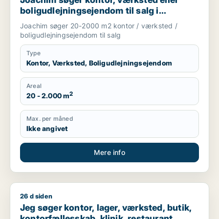
boligudlejningsejendom til salg i
Storkøbenhavn
Joachim søger 20-2000 m2 kontor / værksted /
boligudlejningsejendom til salg
Type
Kontor, Værksted, Boligudlejningsejendom
Areal
2
20 - 2.000 m
Max. per måned
Ikke angivet
Mere info
26 d siden
Jeg søger kontor, lager, værksted, butik, kontorfællesskab, k
Jeg søger kontor, lager, værksted, butik,
kontorfællesskab, klinik, restaurant,