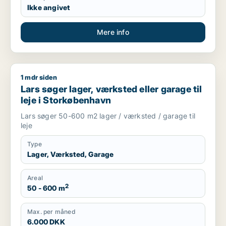
Ikke angivet
Mere info
1 mdr siden
Lars søger lager, værksted eller garage til leje i Storkøbenh
Lars søger lager, værksted eller garage til
leje i Storkøbenhavn
Lars søger 50-600 m2 lager / værksted / garage til
leje
Type
Lager, Værksted, Garage
Areal
2
50 - 600 m
Max. per måned
6.000 DKK