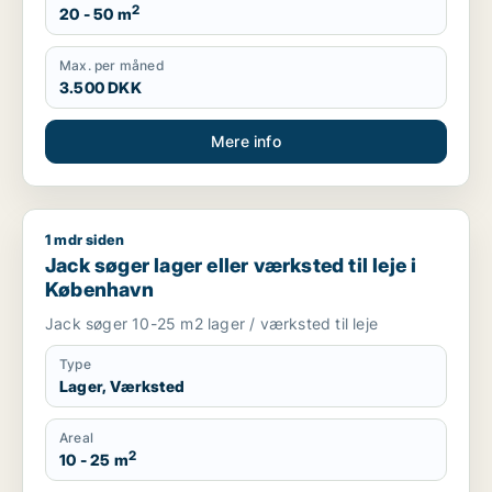
2
20 - 50 m
Max. per måned
3.500 DKK
Mere info
1 mdr siden
Jack søger lager eller værksted til leje i København
Jack søger lager eller værksted til leje i
København
Jack søger 10-25 m2 lager / værksted til leje
Type
Lager, Værksted
Areal
2
10 - 25 m