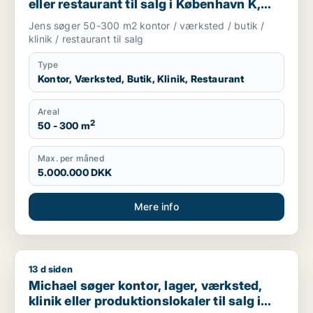
eller restaurant til salg i København K,
Vesterbro eller Frederiksberg m.fl.
Jens søger 50-300 m2 kontor / værksted / butik /
klinik / restaurant til salg
Type
Kontor, Værksted, Butik, Klinik, Restaurant
Areal
2
50 - 300 m
Max. per måned
5.000.000 DKK
Mere info
13 d siden
Michael søger kontor, lager, værksted, klinik eller produktio
Michael søger kontor, lager, værksted,
klinik eller produktionslokaler til salg i