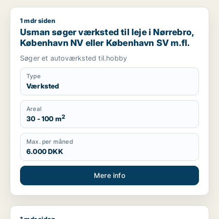
1 mdr siden
Usman søger værksted til leje i Nørrebro, København NV ell
Usman søger værksted til leje i Nørrebro,
København NV eller København SV m.fl.
Søger et autoværksted til.hobby
Type
Værksted
Areal
2
30 - 100 m
Max. per måned
6.000 DKK
Mere info