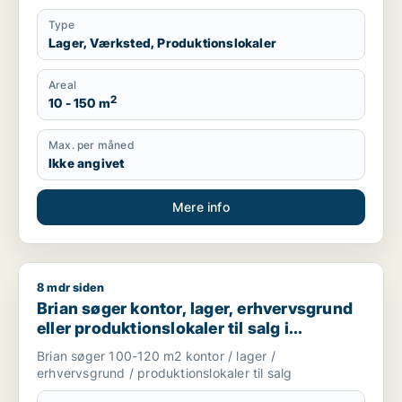
Type
Lager, Værksted, Produktionslokaler
Areal
2
10 - 150 m
Max. per måned
Ikke angivet
Mere info
8 mdr siden
Brian søger kontor, lager, erhvervsgrund eller produktionslok
Brian søger kontor, lager, erhvervsgrund
eller produktionslokaler til salg i
København
Brian søger 100-120 m2 kontor / lager /
erhvervsgrund / produktionslokaler til salg