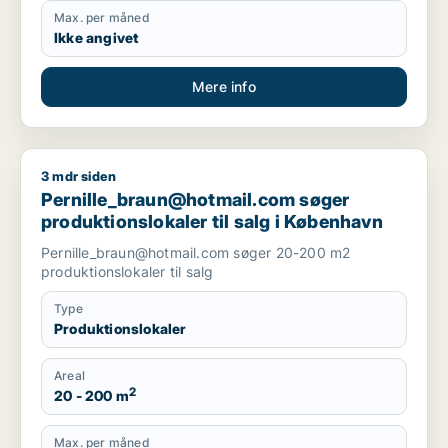
Max. per måned
Ikke angivet
Mere info
3 mdr siden
Pernille_braun@hotmail.com søger produktionslokaler til sal
Pernille_braun@hotmail.com søger
produktionslokaler til salg i København
Pernille_braun@hotmail.com søger 20-200 m2
produktionslokaler til salg
Type
Produktionslokaler
Areal
2
20 - 200 m
Max. per måned