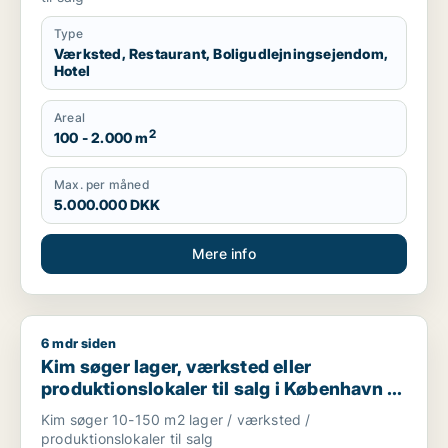
Type
Værksted, Restaurant, Boligudlejningsejendom,
Hotel
Areal
2
100 - 2.000 m
Max. per måned
5.000.000 DKK
Mere info
6 mdr siden
Kim søger lager, værksted eller produktionslokaler til salg i
Kim søger lager, værksted eller
produktionslokaler til salg i København K,
Frederiksberg eller Amager m.fl.
Kim søger 10-150 m2 lager / værksted /
produktionslokaler til salg