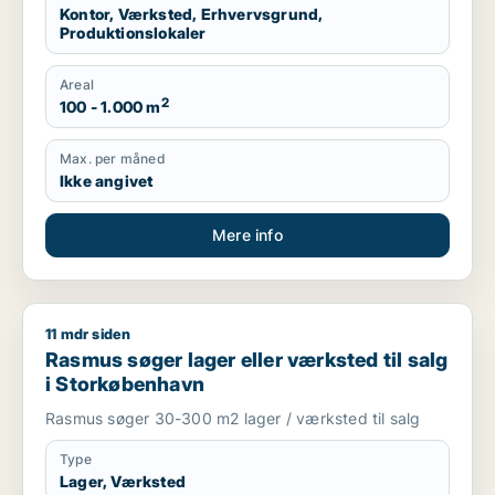
Kontor, Værksted, Erhvervsgrund,
Produktionslokaler
Areal
2
100 - 1.000 m
Max. per måned
Ikke angivet
Mere info
11 mdr siden
Rasmus søger lager eller værksted til salg i Storkøbenhavn
Rasmus søger lager eller værksted til salg
i Storkøbenhavn
Rasmus søger 30-300 m2 lager / værksted til salg
Type
Lager, Værksted