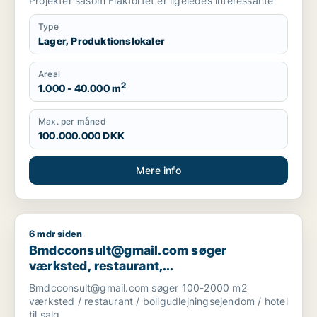
Projekter såsom Flakfortet er ligeledes interessante
Type
Lager, Produktionslokaler
Areal
2
1.000 - 40.000 m
Max. per måned
100.000.000 DKK
Mere info
6 mdr siden
Bmdcconsult@gmail.com søger værksted, restaurant, boligudl
Bmdcconsult@gmail.com søger
værksted, restaurant,
boligudlejningsejendom eller hotel til salg
Bmdcconsult@gmail.com søger 100-2000 m2
i Storkøbenhavn
værksted / restaurant / boligudlejningsejendom / hotel
til salg