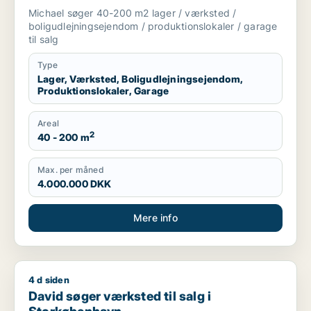
produktionslokaler eller garage til salg i
Michael søger 40-200 m2 lager / værksted /
København K, Vesterbro eller Amager
boligudlejningsejendom / produktionslokaler / garage
til salg
Type
Lager, Værksted, Boligudlejningsejendom,
Produktionslokaler, Garage
Areal
2
40 - 200 m
Max. per måned
4.000.000 DKK
Mere info
4 d siden
David søger værksted til salg i Storkøbenhavn
David søger værksted til salg i