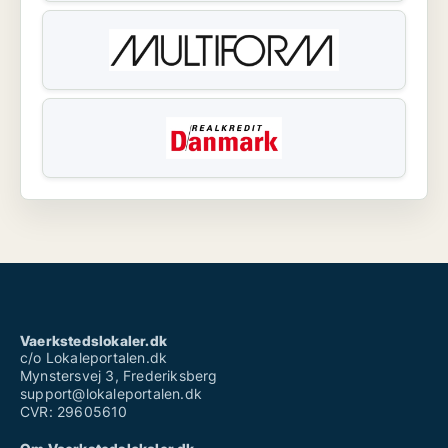
Vaerkstedslokaler.dk
c/o Lokaleportalen.dk
Mynstersvej 3, Frederiksberg
support@lokaleportalen.dk
CVR: 29605610