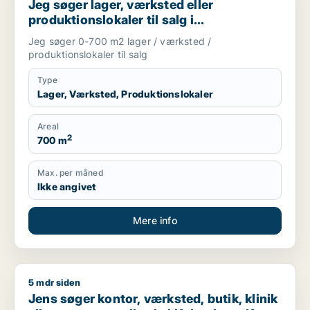
Jeg søger lager, værksted eller
produktionslokaler til salg i
Storkøbenhavn
Jeg søger 0-700 m2 lager / værksted /
produktionslokaler til salg
Type
Lager, Værksted, Produktionslokaler
Areal
2
700 m
Max. per måned
Ikke angivet
Mere info
5 mdr siden
Jens søger kontor, værksted, butik, klinik eller restaurant ti
Jens søger kontor, værksted, butik, klinik