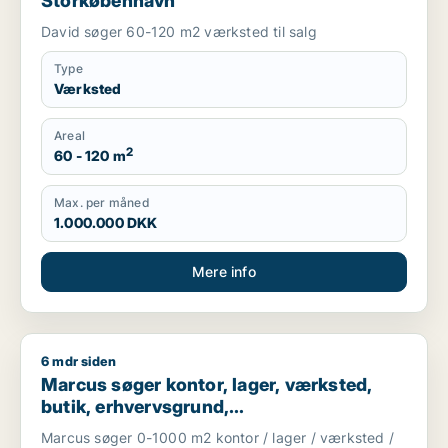
Storkøbenhavn
David søger 60-120 m2 værksted til salg
Type
Værksted
Areal
2
60 - 120 m
Max. per måned
1.000.000 DKK
Mere info
6 mdr siden
Marcus søger kontor, lager, værksted, butik, erhvervsgrund, 
Marcus søger kontor, lager, værksted,
butik, erhvervsgrund,
boligudlejningsejendom,
Marcus søger 0-1000 m2 kontor / lager / værksted /