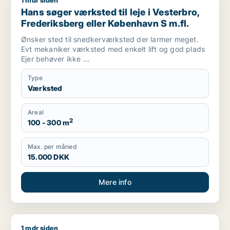
1 mdr siden
Hans søger værksted til leje i Vesterbro, Frederiksberg eller
Hans søger værksted til leje i Vesterbro,
Frederiksberg eller København S m.fl.
Ønsker sted til snedkerværksted der larmer meget.
Evt mekaniker værksted med enkelt lift og god plads
Ejer behøver ikke ...
Type
Værksted
Areal
2
100 - 300 m
Max. per måned
15.000 DKK
Mere info
1 mdr siden
Mads søger kontor, lager, værksted, boligudlejningsejendom, 