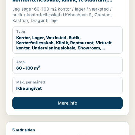
virtuelt kontor, undervisningslokale,
Jeg søger 60-100 m2 kontor / lager / værksted /
showroom, erhvervsgrund,
butik / kontorfællesskab i København S, Ørestad,
produktionslokaler eller garage til leje i
Kastrup, Dragør til leje
Amager
Type
Kontor, Lager, Værksted, Butik,
Kontorfællesskab, Klinik, Restaurant, Virtuelt
kontor, Undervisningslokale, Showroom,
Erhvervsgrund, Produktionslokaler, Garage
Areal
2
60 - 100 m
Max. per måned
Ikke angivet
Mere info
5 mdr siden
Jeg søger lager, værksted eller produktionslokaler til salg 