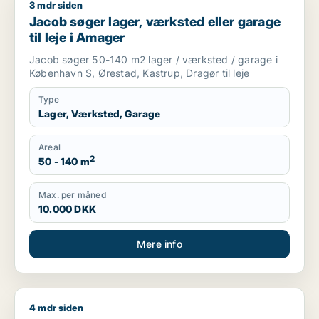
3 mdr siden
Jacob søger lager, værksted eller garage til leje i Amager
Jacob søger lager, værksted eller garage
til leje i Amager
Jacob søger 50-140 m2 lager / værksted / garage i
København S, Ørestad, Kastrup, Dragør til leje
Type
Lager, Værksted, Garage
Areal
2
50 - 140 m
Max. per måned
10.000 DKK
Mere info
4 mdr siden
Jens søger kontor, lager, værksted, butik, klinik, restaurant,