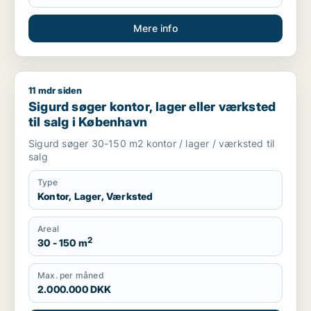
Mere info
11 mdr siden
Sigurd søger kontor, lager eller værksted til salg i Københav
Sigurd søger kontor, lager eller værksted
til salg i København
Sigurd søger 30-150 m2 kontor / lager / værksted til
salg
Type
Kontor, Lager, Værksted
Areal
2
30 - 150 m
Max. per måned
2.000.000 DKK