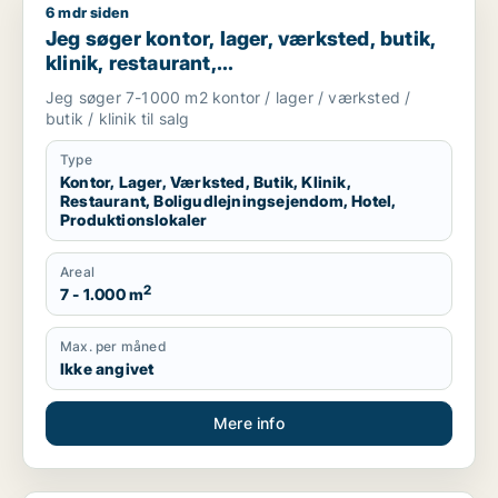
6 mdr siden
Jeg søger kontor, lager, værksted, butik, klinik, restaurant, 
Jeg søger kontor, lager, værksted, butik,
klinik, restaurant,
boligudlejningsejendom, hotel eller
Jeg søger 7-1000 m2 kontor / lager / værksted /
produktionslokaler til salg i Vordingborg,
butik / klinik til salg
Guldborgsund eller Lolland
Type
Kontor, Lager, Værksted, Butik, Klinik,
Restaurant, Boligudlejningsejendom, Hotel,
Produktionslokaler
Areal
2
7 - 1.000 m
Max. per måned
Ikke angivet
Mere info