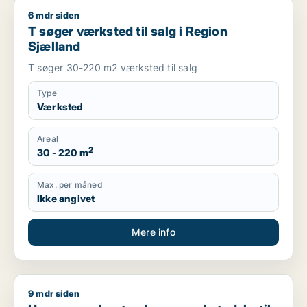
6 mdr siden
T søger værksted til salg i Region Sjælland
T søger værksted til salg i Region
Sjælland
T søger 30-220 m2 værksted til salg
Type
Værksted
Areal
2
30 - 220 m
Max. per måned
Ikke angivet
Mere info
9 mdr siden
Hans søger kontor, lager, værksted, butik, klinik, erhvervsgr