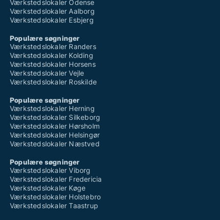
Værkstedslokaler Odense
Værkstedslokaler Aalborg
Værkstedslokaler Esbjerg
Populære søgninger
Værkstedslokaler Randers
Værkstedslokaler Kolding
Værkstedslokaler Horsens
Værkstedslokaler Vejle
Værkstedslokaler Roskilde
Populære søgninger
Værkstedslokaler Herning
Værkstedslokaler Silkeborg
Værkstedslokaler Hørsholm
Værkstedslokaler Helsingør
Værkstedslokaler Næstved
Populære søgninger
Værkstedslokaler Viborg
Værkstedslokaler Fredericia
Værkstedslokaler Køge
Værkstedslokaler Holstebro
Værkstedslokaler Taastrup