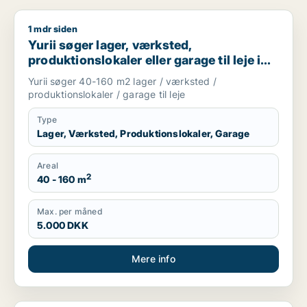
1 mdr siden
Yurii søger lager, værksted, produktionslokaler eller garage ti
Yurii søger lager, værksted,
produktionslokaler eller garage til leje i
Region Sjælland
Yurii søger 40-160 m2 lager / værksted /
produktionslokaler / garage til leje
Type
Lager, Værksted, Produktionslokaler, Garage
Areal
2
40 - 160 m
Max. per måned
5.000 DKK
Mere info