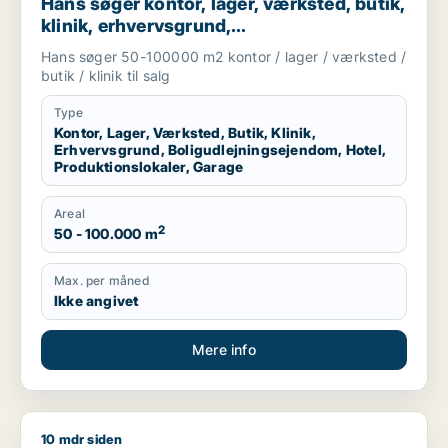
Hans søger kontor, lager, værksted, butik,
klinik, erhvervsgrund,
boligudlejningsejendom, hotel,
Hans søger 50-100000 m2 kontor / lager / værksted /
produktionslokaler eller garage til salg i
butik / klinik til salg
Region Sjælland
Type
Kontor, Lager, Værksted, Butik, Klinik,
Erhvervsgrund, Boligudlejningsejendom, Hotel,
Produktionslokaler, Garage
Areal
2
50 - 100.000 m
Max. per måned
Ikke angivet
Mere info
10 mdr siden
Heino søger lager, værksted eller produktionslokaler til salg