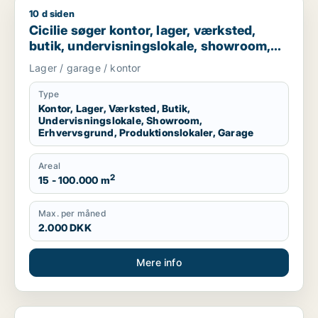
10 d siden
Cicilie søger kontor, lager, værksted, butik, undervisningslo
Cicilie søger kontor, lager, værksted,
butik, undervisningslokale, showroom,
erhvervsgrund, produktionslokaler eller
Lager / garage / kontor
garage til leje i Region Sjælland eller
Nordsjælland
Type
Kontor, Lager, Værksted, Butik,
Undervisningslokale, Showroom,
Erhvervsgrund, Produktionslokaler, Garage
Areal
2
15 - 100.000 m
Max. per måned
2.000 DKK
Mere info