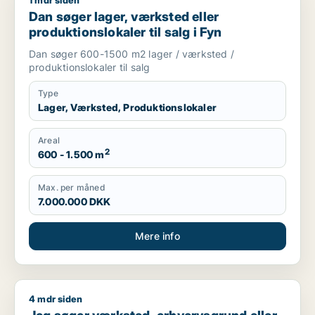
1 mdr siden
Dan søger lager, værksted eller produktionslokaler til salg i 
Dan søger lager, værksted eller
produktionslokaler til salg i Fyn
Dan søger 600-1500 m2 lager / værksted /
produktionslokaler til salg
Type
Lager, Værksted, Produktionslokaler
Areal
2
600 - 1.500 m
Max. per måned
7.000.000 DKK
Mere info
4 mdr siden
Jeg søger værksted, erhvervsgrund eller garage til salg i Fy