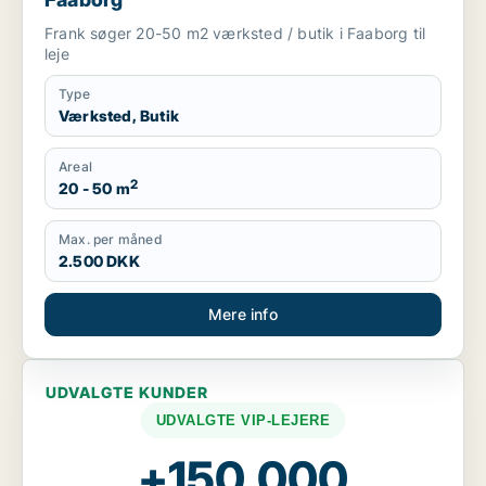
Frank søger 20-50 m2 værksted / butik i Faaborg til
leje
Type
Værksted, Butik
Areal
2
20 - 50 m
Max. per måned
2.500 DKK
Mere info
UDVALGTE KUNDER
UDVALGTE VIP-LEJERE
+150.000