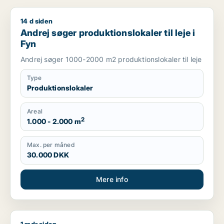
14 d siden
Andrej søger produktionslokaler til leje i Fyn
Andrej søger produktionslokaler til leje i
Fyn
Andrej søger 1000-2000 m2 produktionslokaler til leje
Type
Produktionslokaler
Areal
2
1.000 - 2.000 m
Max. per måned
30.000 DKK
Mere info