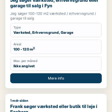
Jeg søger værksted, erhvervsgrund eller
garage til salg i Fyn
Jeg søger 100-120 m2 værksted / erhvervsgrund /
garage til salg
Type
Værksted, Erhvervsgrund, Garage
Areal
2
100 - 120 m
Max. per måned
Ikke angivet
Mere info
1 mdr siden
Frank søger værksted eller butik til leje i Faaborg
Frank søger værksted eller butik til leje i
Faaborg