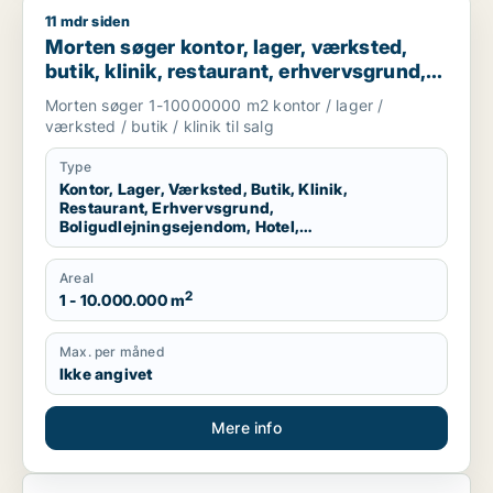
11 mdr siden
Morten søger kontor, lager, værksted, butik, klinik, restauran
Morten søger kontor, lager, værksted,
butik, klinik, restaurant, erhvervsgrund,
boligudlejningsejendom, hotel eller
Morten søger 1-10000000 m2 kontor / lager /
produktionslokaler til salg i Region
værksted / butik / klinik til salg
Nordjylland
Type
Kontor, Lager, Værksted, Butik, Klinik,
Restaurant, Erhvervsgrund,
Boligudlejningsejendom, Hotel,
Produktionslokaler
Areal
2
1 - 10.000.000 m
Max. per måned
Ikke angivet
Mere info