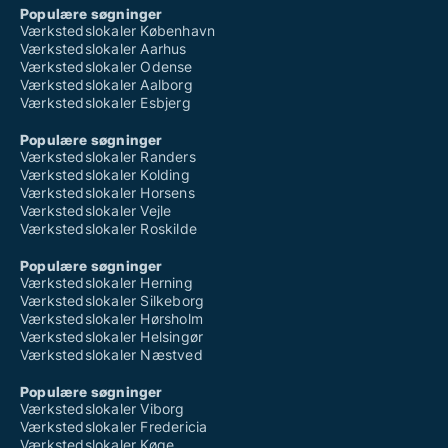
Populære søgninger
Værkstedslokaler København
Værkstedslokaler Aarhus
Værkstedslokaler Odense
Værkstedslokaler Aalborg
Værkstedslokaler Esbjerg
Populære søgninger
Værkstedslokaler Randers
Værkstedslokaler Kolding
Værkstedslokaler Horsens
Værkstedslokaler Vejle
Værkstedslokaler Roskilde
Populære søgninger
Værkstedslokaler Herning
Værkstedslokaler Silkeborg
Værkstedslokaler Hørsholm
Værkstedslokaler Helsingør
Værkstedslokaler Næstved
Populære søgninger
Værkstedslokaler Viborg
Værkstedslokaler Fredericia
Værkstedslokaler Køge