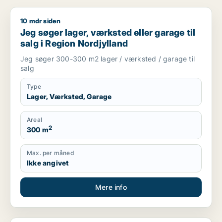
10 mdr siden
Jeg søger lager, værksted eller garage til salg i Region Nord
Jeg søger lager, værksted eller garage til
salg i Region Nordjylland
Jeg søger 300-300 m2 lager / værksted / garage til
salg
Type
Lager, Værksted, Garage
Areal
2
300 m
Max. per måned
Ikke angivet
Mere info