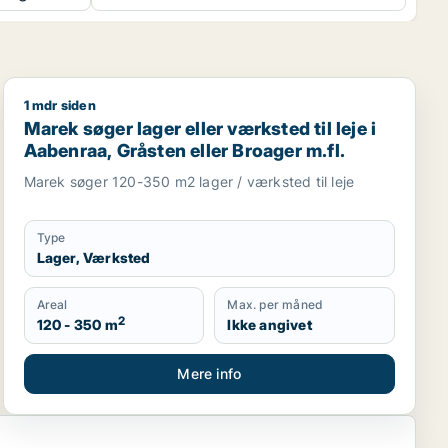
1 mdr siden
l salg i Aabenraa, Rødekro eller Gråsten m.fl.
Marek søger lager eller værksted til leje i Aabenraa, Gr
Marek søger lager eller værksted til leje i
Aabenraa, Gråsten eller Broager m.fl.
Marek søger 120-350 m2 lager / værksted til leje
Type
Lager, Værksted
Areal
Max. per måned
2
120 - 350 m
Ikke angivet
Mere info