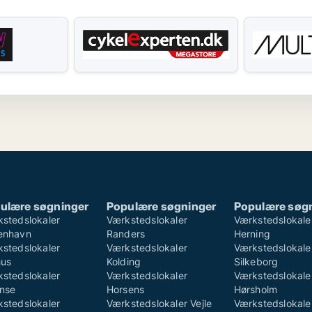
ulære søgninger
Populære søgninger
Populære søg
stedslokaler
Værkstedslokaler
Værkstedslokale
enhavn
Randers
Herning
stedslokaler
Værkstedslokaler
Værkstedslokale
hus
Kolding
Silkeborg
stedslokaler
Værkstedslokaler
Værkstedslokale
nse
Horsens
Hørsholm
stedslokaler
Værkstedslokaler Vejle
Værkstedslokale