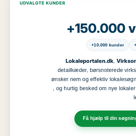
UDVALGTE KUNDER
+150.000 v
+10.000 kunder
Lokaleportalen.dk
Virkso
,
detailkæder, børsnoterede vir
ønsker nem og effektiv lokalesøg
, og hurtig besked om nye lokaler t
Få hjælp til din søgnin