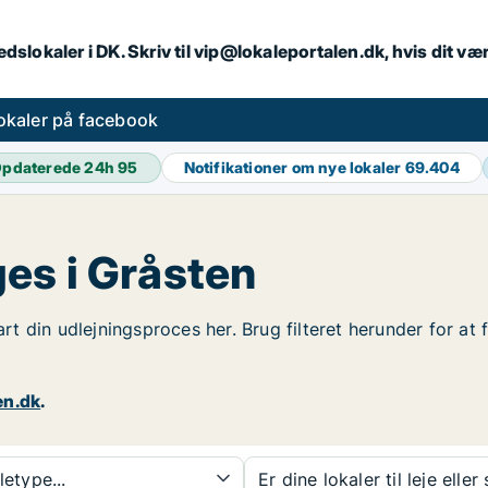
dslokaler i DK. Skriv til vip@lokaleportalen.dk, hvis dit 
okaler på facebook
pdaterede 24h
95
Notifikationer om nye lokaler
69.404
es i Gråsten
tart din udlejningsproces her. Brug filteret herunder for a
en.dk
.
etype...
Er dine lokaler til leje eller