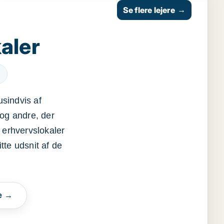
Se flere lejere
→
aler
usindvis af
og andre, der
 erhvervslokaler
itte udsnit af de
e →