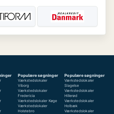
ninger
Populære søgninger
Populære søgninger
r
Værkstedslokaler
Værkstedslokaler
Viborg
Slagelse
r
Værkstedslokaler
Værkstedslokaler
Fredericia
Hillerød
r
Værkstedslokaler Køge
Værkstedslokaler
Værkstedslokaler
Holbæk
r
Holstebro
Værkstedslokaler