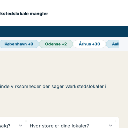
værkstedslokale mangler
København
+
9
Odense
+
2
Århus
+
30
Aalborg
t finde virksomheder der søger værkstedslokaler i
 salg?
Hvor store er dine lokaler?