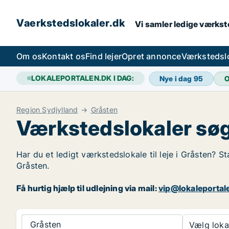
Vaerkstedslokaler.dk
Vi samler ledige værkste
Om os
Kontakt os
Find lejer
Opret annonce
Værkstedsl
LOKALEPORTALEN.DK I DAG:
Nye i dag
95
O
Region Sydjylland
Gråsten
Værkstedslokaler søg
Har du et ledigt værkstedslokale til leje i Gråsten? S
Gråsten.
Få hurtig hjælp til udlejning via mail:
vip@lokaleportal
Gråsten
Vælg lokal