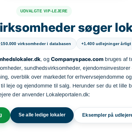
UDVALGTE VIP-LEJERE
irksomheder søger lok
+150.000 virksomheder i databasen
+1.400 udlejninger årligt
mhedslokaler.dk
Companyspace.com
, og
bruges af t
ksomheder, sundhedsvirksomheder, ejendomsinvestorer 
ning, overblik over markedet for erhvervsejendomme og
il leje og ejendomme til salg. Herunder ser du et lille b
lejere der anvender Lokaleportalen.dk:
g
Se alle ledige lokaler
Eksempler på udlejer