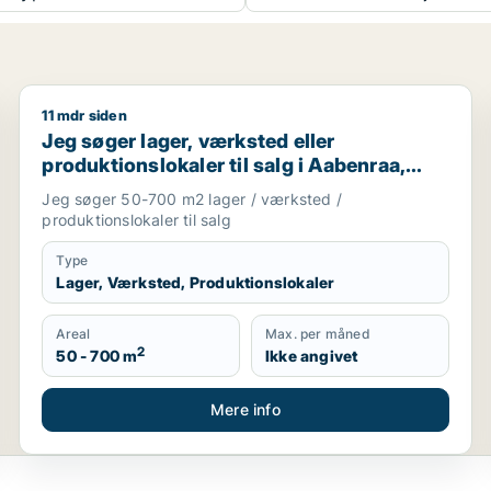
11 mdr siden
ller garage til salg i Aabenraa, Gråsten eller Broager m.fl.
Jeg søger lager, værksted eller produktionslokaler ti
Jeg søger lager, værksted eller
produktionslokaler til salg i Aabenraa,
Rødekro eller Gråsten m.fl.
Jeg søger 50-700 m2 lager / værksted /
produktionslokaler til salg
Type
Lager, Værksted, Produktionslokaler
Areal
Max. per måned
2
50 - 700 m
Ikke angivet
Mere info