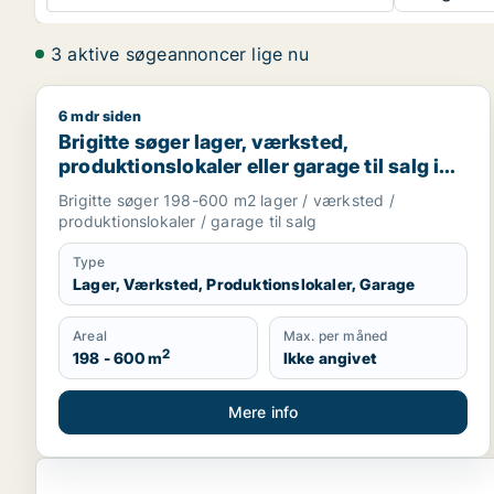
3 aktive søgeannoncer lige nu
6 mdr siden
Brigitte søger lager, værksted, produktionslokaler e
Brigitte søger lager, værksted,
produktionslokaler eller garage til salg i
Aabenraa, Gråsten eller Broager m.fl.
Brigitte søger 198-600 m2 lager / værksted /
produktionslokaler / garage til salg
Type
Lager, Værksted, Produktionslokaler, Garage
Areal
Max. per måned
2
198 - 600 m
Ikke angivet
Mere info