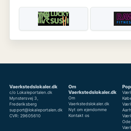
Vaerkstedslokaler.dk
Om
Pop
Vaerkstedslokaler.dk
c/o Lokaleportalen.dk
Værk
Om
Mynstersvej 3,
Køb
Vaerkstedslokaler.dk
Frederiksberg
Værk
Nyt om ejendomme
support@lokaleportalen.dk
Aar
Kontakt os
CVR: 29605610
Værk
Ode
Værk