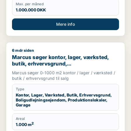
Max. per måned
1.000.000 DKK
Mere info
6 mdr siden
Marcus søger kontor, lager, værksted, butik, erhvervsgrund, 
Marcus søger kontor, lager, værksted,
butik, erhvervsgrund,
boligudlejningsejendom,
Marcus søger 0-1000 m2 kontor / lager / værksted /
produktionslokaler eller garage til salg i
butik / erhvervsgrund til salg
Storkøbenhavn
Type
Kontor, Lager, Værksted, Butik, Erhvervsgrund,
Boligudlejningsejendom, Produktionslokaler,
Garage
Areal
2
1.000 m