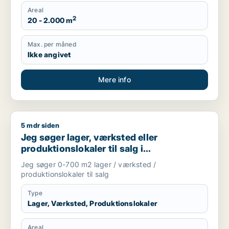
Areal
2
20 - 2.000 m
Max. per måned
Ikke angivet
Mere info
5 mdr siden
Jeg søger lager, værksted eller produktionslokaler til salg 
Jeg søger lager, værksted eller
produktionslokaler til salg i
Storkøbenhavn
Jeg søger 0-700 m2 lager / værksted /
produktionslokaler til salg
Type
Lager, Værksted, Produktionslokaler
Areal