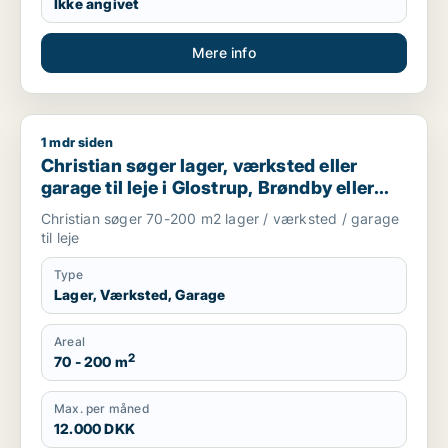
Ikke angivet
Mere info
1 mdr siden
Christian søger lager, værksted eller garage til leje i Glostru
Christian søger lager, værksted eller
garage til leje i Glostrup, Brøndby eller
Rødovre m.fl.
Christian søger 70-200 m2 lager / værksted / garage
til leje
Type
Lager, Værksted, Garage
Areal
2
70 - 200 m
Max. per måned
12.000 DKK