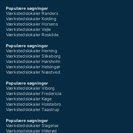
Populære søgninger
Værkstedslokaler Randers
Værkstedslokaler Kolding
Værkstedslokaler Horsens
Værkstedslokaler Vejle
Værkstedslokaler Roskilde
Populære søgninger
Værkstedslokaler Herning
Værkstedslokaler Silkeborg
Værkstedslokaler Hørsholm
Værkstedslokaler Helsingør
Værkstedslokaler Næstved
Populære søgninger
Værkstedslokaler Viborg
Værkstedslokaler Fredericia
Værkstedslokaler Køge
Værkstedslokaler Holstebro
Værkstedslokaler Taastrup
Populære søgninger
Værkstedslokaler Slagelse
Værkstedslokaler Hillerød