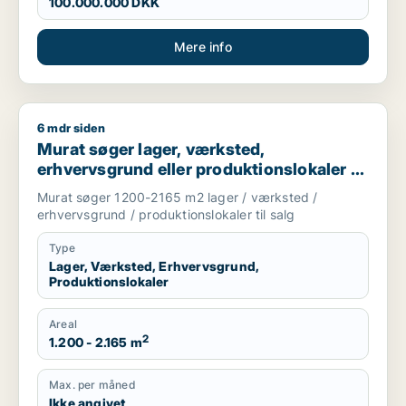
100.000.000 DKK
Mere info
6 mdr siden
Murat søger lager, værksted, erhvervsgrund eller produktionsl
Murat søger lager, værksted,
erhvervsgrund eller produktionslokaler til
salg i Albertslund, Vallensbæk eller Høje
Murat søger 1200-2165 m2 lager / værksted /
Taastrup m.fl.
erhvervsgrund / produktionslokaler til salg
Type
Lager, Værksted, Erhvervsgrund,
Produktionslokaler
Areal
2
1.200 - 2.165 m
Max. per måned
Ikke angivet