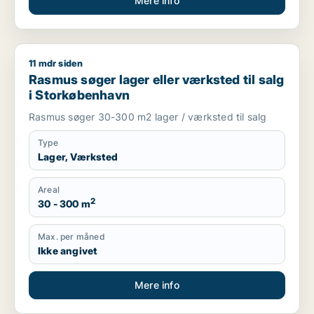
Mere info
11 mdr siden
Rasmus søger lager eller værksted til salg i Storkøbenhavn
Rasmus søger lager eller værksted til salg
i Storkøbenhavn
Rasmus søger 30-300 m2 lager / værksted til salg
Type
Lager, Værksted
Areal
2
30 - 300 m
Max. per måned
Ikke angivet
Mere info