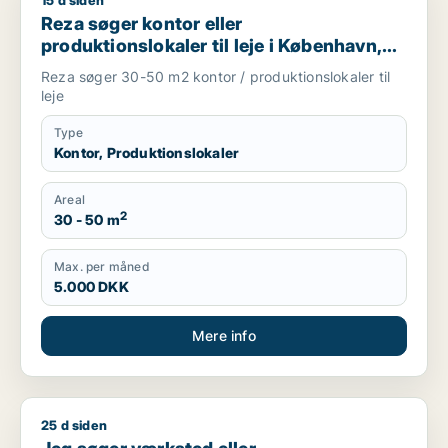
15 d siden
Reza søger kontor eller produktionslokaler til leje i Københav
Reza søger kontor eller
produktionslokaler til leje i København,
Frederiksberg eller Ørestad m.fl.
Reza søger 30-50 m2 kontor / produktionslokaler til
leje
Type
Kontor, Produktionslokaler
Areal
2
30 - 50 m
Max. per måned
5.000 DKK
Mere info
25 d siden
Jeg søger værksted eller produktionslokaler til salg i Københ