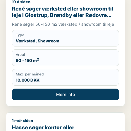
19 d siden
René søger værksted eller showroom til leje i Glostrup, Brønd
René søger værksted eller showroom til
leje i Glostrup, Brøndby eller Rødovre
m.fl.
René søger 50-150 m2 værksted / showroom til leje
Type
Værksted, Showroom
Areal
2
50 - 150 m
Max. per måned
10.000 DKK
Mere info
1 mdr siden
Hasse søger kontor eller produktionslokaler til leje i Valby, A
Hasse søger kontor eller