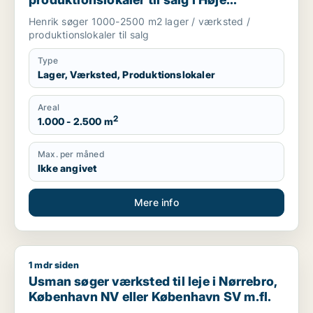
Taastrup, Ishøj eller Greve m.fl.
Henrik søger 1000-2500 m2 lager / værksted /
produktionslokaler til salg
Type
Lager, Værksted, Produktionslokaler
Areal
2
1.000 - 2.500 m
Max. per måned
Ikke angivet
Mere info
1 mdr siden
Usman søger værksted til leje i Nørrebro, København NV ell
Usman søger værksted til leje i Nørrebro,
København NV eller København SV m.fl.