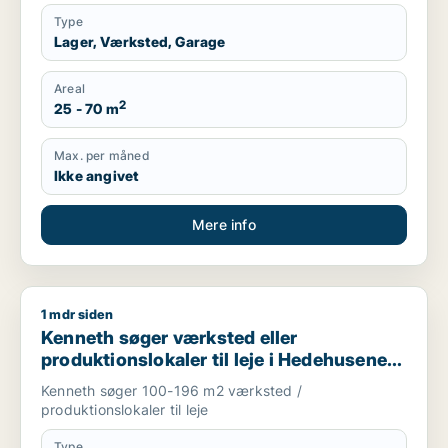
Type
Lager, Værksted, Garage
Areal
2
25 - 70 m
Max. per måned
Ikke angivet
Mere info
1 mdr siden
Kenneth søger værksted eller produktionslokaler til leje i He
Kenneth søger værksted eller
produktionslokaler til leje i Hedehusene,
Greve eller Ølstykke m.fl.
Kenneth søger 100-196 m2 værksted /
produktionslokaler til leje
Type