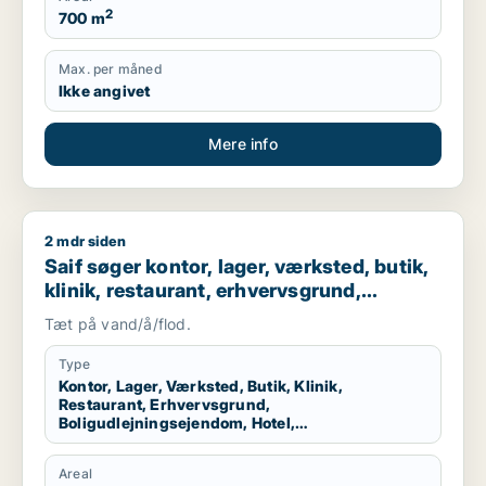
2
700 m
Max. per måned
Ikke angivet
Mere info
2 mdr siden
Saif søger kontor, lager, værksted, butik, klinik, restaurant
Saif søger kontor, lager, værksted, butik,
klinik, restaurant, erhvervsgrund,
boligudlejningsejendom, hotel,
Tæt på vand/å/flod.
produktionslokaler eller garage til salg i
Storkøbenhavn
Type
Kontor, Lager, Værksted, Butik, Klinik,
Restaurant, Erhvervsgrund,
Boligudlejningsejendom, Hotel,
Produktionslokaler, Garage
Areal