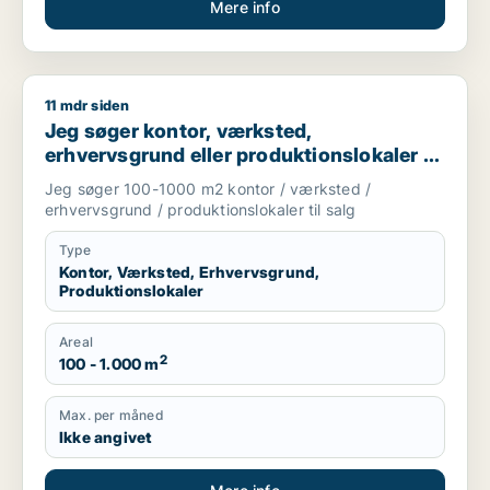
Mere info
11 mdr siden
Jeg søger kontor, værksted, erhvervsgrund eller produktionsl
Jeg søger kontor, værksted,
erhvervsgrund eller produktionslokaler til
salg i Storkøbenhavn
Jeg søger 100-1000 m2 kontor / værksted /
erhvervsgrund / produktionslokaler til salg
Type
Kontor, Værksted, Erhvervsgrund,
Produktionslokaler
Areal
2
100 - 1.000 m
Max. per måned
Ikke angivet