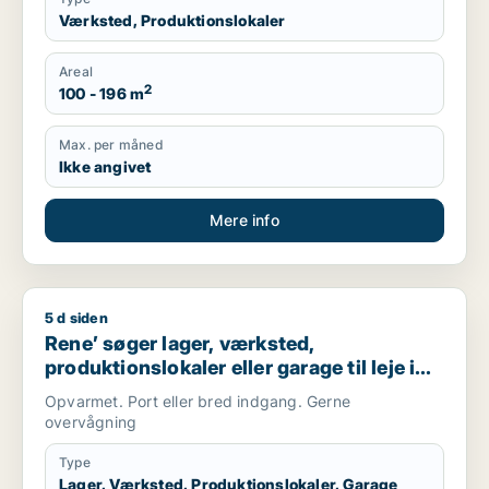
Værksted, Produktionslokaler
Areal
2
100 - 196 m
Max. per måned
Ikke angivet
Mere info
5 d siden
Rene’ søger lager, værksted, produktionslokaler eller garage t
Rene’ søger lager, værksted,
produktionslokaler eller garage til leje i
Høje Taastrup, Roskilde eller Tune
Opvarmet. Port eller bred indgang. Gerne
overvågning
Type
Lager, Værksted, Produktionslokaler, Garage