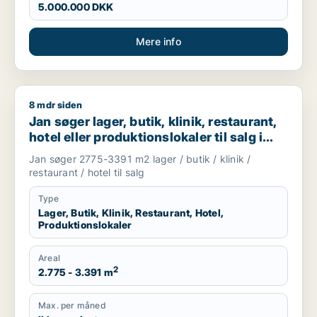
5.000.000 DKK
Mere info
8 mdr siden
Jan søger lager, butik, klinik, restaurant, hotel eller produktio
Jan søger lager, butik, klinik, restaurant,
hotel eller produktionslokaler til salg i
Høje Taastrup, Ishøj eller Greve m.fl.
Jan søger 2775-3391 m2 lager / butik / klinik /
restaurant / hotel til salg
Type
Lager, Butik, Klinik, Restaurant, Hotel,
Produktionslokaler
Areal
2
2.775 - 3.391 m
Max. per måned