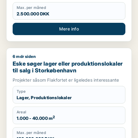
Max. per måned
2.500.000 DKK
Mere info
6 mdr siden
Eske søger lager eller produktionslokaler til salg i Storkøbe
Eske søger lager eller produktionslokaler
til salg i Storkøbenhavn
Projekter såsom Flakfortet er ligeledes interessante
Type
Lager, Produktionslokaler
Areal
2
1.000 - 40.000 m
Max. per måned