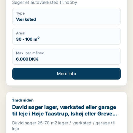
Søger et autoværksted til.hobby
Type
Værksted
Areal
2
30 - 100 m
Max. per måned
6.000 DKK
Mere info
1 mdr siden
David søger lager, værksted eller garage til leje i Høje Taastr
David søger lager, værksted eller garage
til leje i Høje Taastrup, Ishøj eller Greve
m.fl.
David søger 25-70 m2 lager / værksted / garage til
leje