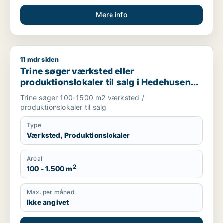
Mere info
11 mdr siden
Trine søger værksted eller produktionslokaler til salg i Hede
Trine søger værksted eller
produktionslokaler til salg i Hedehusene,
Greve eller Ølstykke m.fl.
Trine søger 100-1500 m2 værksted /
produktionslokaler til salg
Type
Værksted, Produktionslokaler
Areal
2
100 - 1.500 m
Max. per måned
Ikke angivet