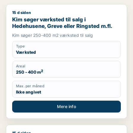
15 d siden
Kim søger værksted til salg i Hedehusene, Greve eller Ringst
Kim søger værksted til salg i
Hedehusene, Greve eller Ringsted m.fl.
Kim søger 250-400 m2 værksted til salg
Type
Værksted
Areal
2
250 - 400 m
Max. per måned
Ikke angivet
Mere info