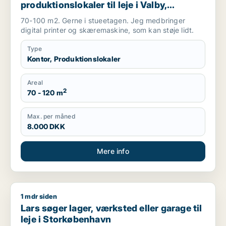
produktionslokaler til leje i Valby,
Albertslund eller Vallensbæk m.fl.
70-100 m2. Gerne i stueetagen. Jeg medbringer
digital printer og skæremaskine, som kan støje lidt.
Type
Kontor, Produktionslokaler
Areal
2
70 - 120 m
Max. per måned
8.000 DKK
Mere info
1 mdr siden
Lars søger lager, værksted eller garage til leje i Storkøbenh
Lars søger lager, værksted eller garage til
leje i Storkøbenhavn