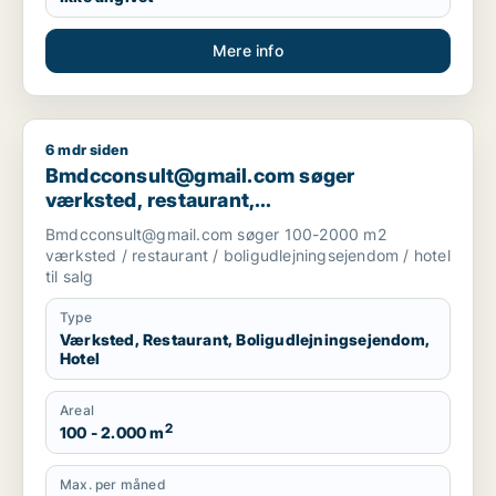
Mere info
6 mdr siden
Bmdcconsult@gmail.com søger værksted, restaurant, boligudl
Bmdcconsult@gmail.com søger
værksted, restaurant,
boligudlejningsejendom eller hotel til salg
Bmdcconsult@gmail.com søger 100-2000 m2
i Storkøbenhavn
værksted / restaurant / boligudlejningsejendom / hotel
til salg
Type
Værksted, Restaurant, Boligudlejningsejendom,
Hotel
Areal
2
100 - 2.000 m
Max. per måned