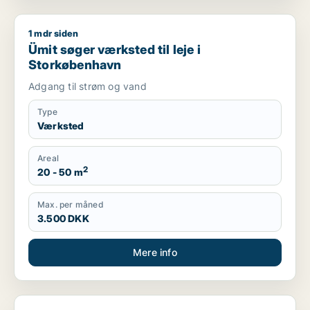
1 mdr siden
Ümit søger værksted til leje i Storkøbenhavn
Ümit søger værksted til leje i
Storkøbenhavn
Adgang til strøm og vand
Type
Værksted
Areal
2
20 - 50 m
Max. per måned
3.500 DKK
Mere info