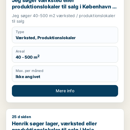
Jeg søger værksted eller
produktionslokaler til salg i København K,
Vesterbro eller Frederiksberg m.fl.
Jeg søger 40-500 m2 værksted / produktionslokaler
til salg
Type
Værksted, Produktionslokaler
Areal
2
40 - 500 m
Max. per måned
Ikke angivet
Mere info
25 d siden
Henrik søger lager, værksted eller produktionslokaler til salg 
Henrik søger lager, værksted eller
produktionslokaler til salg i Høje