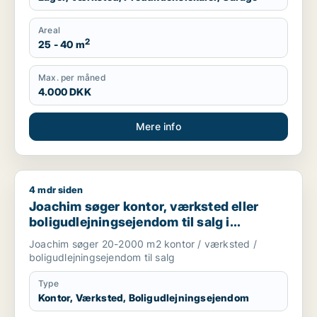
Areal
2
25 - 40 m
Max. per måned
4.000 DKK
Mere info
4 mdr siden
Joachim søger kontor, værksted eller boligudlejningsejendom
Joachim søger kontor, værksted eller
boligudlejningsejendom til salg i
Storkøbenhavn
Joachim søger 20-2000 m2 kontor / værksted /
boligudlejningsejendom til salg
Type
Kontor, Værksted, Boligudlejningsejendom