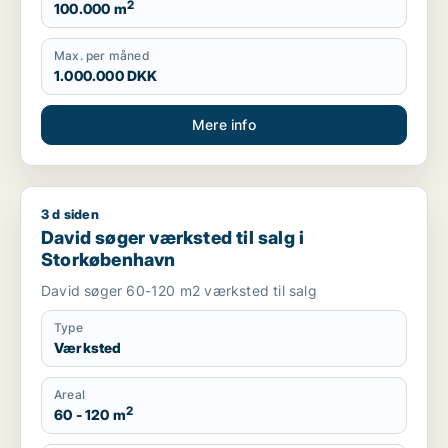
2
100.000 m
Max. per måned
1.000.000 DKK
Mere info
3 d siden
David søger værksted til salg i Storkøbenhavn
David søger værksted til salg i
Storkøbenhavn
David søger 60-120 m2 værksted til salg
Type
Værksted
Areal
2
60 - 120 m