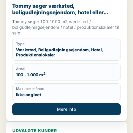
Tommy søger værksted,
boligudlejningsejendom, hotel eller
produktionslokaler til salg i
Tommy søger 100-1000 m2 værksted /
Trekantsområdet
boligudlejningsejendom / hotel / produktionslokaler til
salg
Type
Værksted, Boligudlejningsejendom, Hotel,
Produktionslokaler
Areal
2
100 - 1.000 m
Max. per måned
Ikke angivet
Mere info
UDVALGTE KUNDER