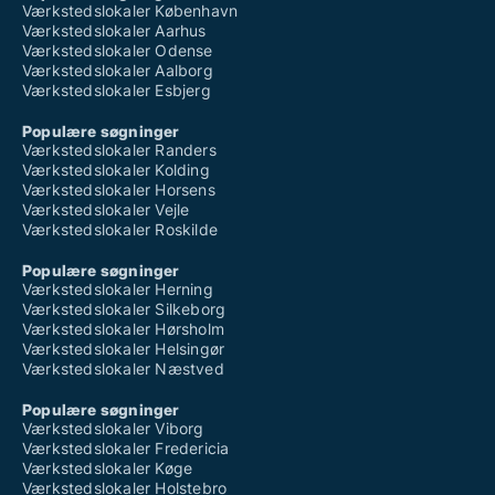
Værkstedslokaler København
Værkstedslokaler Aarhus
Værkstedslokaler Odense
Værkstedslokaler Aalborg
Værkstedslokaler Esbjerg
Populære søgninger
Værkstedslokaler Randers
Værkstedslokaler Kolding
Værkstedslokaler Horsens
Værkstedslokaler Vejle
Værkstedslokaler Roskilde
Populære søgninger
Værkstedslokaler Herning
Værkstedslokaler Silkeborg
Værkstedslokaler Hørsholm
Værkstedslokaler Helsingør
Værkstedslokaler Næstved
Populære søgninger
Værkstedslokaler Viborg
Værkstedslokaler Fredericia
Værkstedslokaler Køge
Værkstedslokaler Holstebro