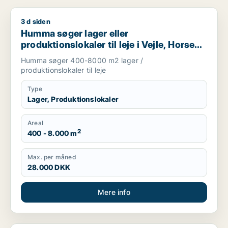
3 d siden
Humma søger lager eller produktionslokaler til leje i Vejle, H
Humma søger lager eller
produktionslokaler til leje i Vejle, Horsens
eller Hedensted
Humma søger 400-8000 m2 lager /
produktionslokaler til leje
Type
Lager, Produktionslokaler
Areal
2
400 - 8.000 m
Max. per måned
28.000 DKK
Mere info