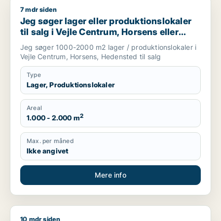
7 mdr siden
Jeg søger lager eller produktionslokaler til salg i Vejle Cen
Jeg søger lager eller produktionslokaler
til salg i Vejle Centrum, Horsens eller
Hedensted
Jeg søger 1000-2000 m2 lager / produktionslokaler i
Vejle Centrum, Horsens, Hedensted til salg
Type
Lager, Produktionslokaler
Areal
2
1.000 - 2.000 m
Max. per måned
Ikke angivet
Mere info
10 mdr siden
Tommy søger værksted, boligudlejningsejendom, hotel eller p