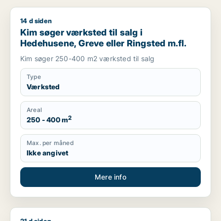
14 d siden
Kim søger værksted til salg i Hedehusene, Greve eller Ringst
Kim søger værksted til salg i
Hedehusene, Greve eller Ringsted m.fl.
Kim søger 250-400 m2 værksted til salg
Type
Værksted
Areal
2
250 - 400 m
Max. per måned
Ikke angivet
Mere info