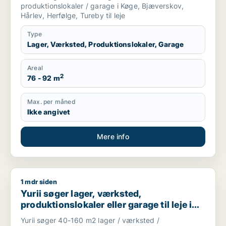
produktionslokaler / garage i Køge, Bjæverskov,
Hårlev, Herfølge, Tureby til leje
Type
Lager, Værksted, Produktionslokaler, Garage
Areal
2
76 - 92 m
Max. per måned
Ikke angivet
Mere info
1 mdr siden
Yurii søger lager, værksted, produktionslokaler eller garage ti
Yurii søger lager, værksted,
produktionslokaler eller garage til leje i
Region Sjælland
Yurii søger 40-160 m2 lager / værksted /