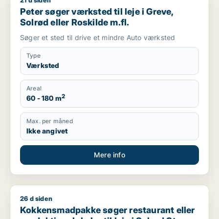
21 d siden
Peter søger værksted til leje i Greve, Solrød eller Roskilde m.f
Peter søger værksted til leje i Greve,
Solrød eller Roskilde m.fl.
Søger et sted til drive et mindre Auto værksted
Type
Værksted
Areal
2
60 - 180 m
Max. per måned
Ikke angivet
Mere info
26 d siden
Kokkensmadpakke søger restaurant eller produktionslokaler til
Kokkensmadpakke søger restaurant eller