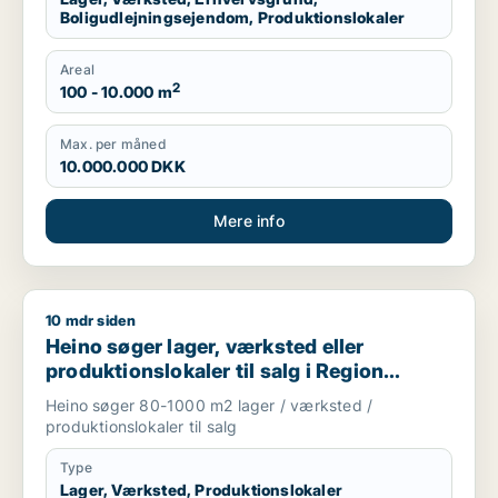
Boligudlejningsejendom, Produktionslokaler
Areal
2
100 - 10.000 m
Max. per måned
10.000.000 DKK
Mere info
10 mdr siden
Heino søger lager, værksted eller produktionslokaler til salg
Heino søger lager, værksted eller
produktionslokaler til salg i Region
Sjælland
Heino søger 80-1000 m2 lager / værksted /
produktionslokaler til salg
Type
Lager, Værksted, Produktionslokaler