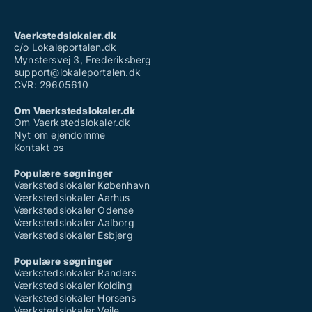
Vaerkstedslokaler.dk
c/o Lokaleportalen.dk
Mynstersvej 3, Frederiksberg
support@lokaleportalen.dk
CVR: 29605610
Om Vaerkstedslokaler.dk
Om Vaerkstedslokaler.dk
Nyt om ejendomme
Kontakt os
Populære søgninger
Værkstedslokaler København
Værkstedslokaler Aarhus
Værkstedslokaler Odense
Værkstedslokaler Aalborg
Værkstedslokaler Esbjerg
Populære søgninger
Værkstedslokaler Randers
Værkstedslokaler Kolding
Værkstedslokaler Horsens
Værkstedslokaler Vejle