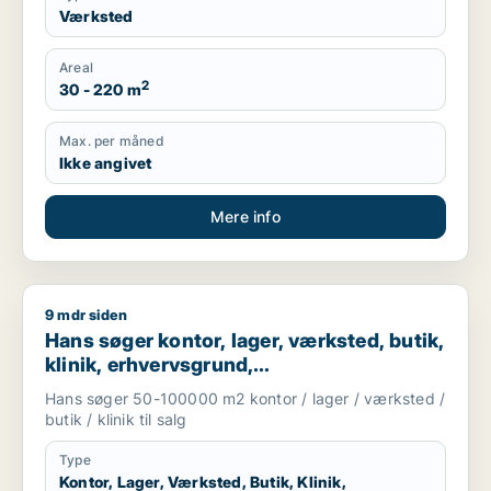
Værksted
Areal
2
30 - 220 m
Max. per måned
Ikke angivet
Mere info
9 mdr siden
Hans søger kontor, lager, værksted, butik, klinik, erhvervsgr
Hans søger kontor, lager, værksted, butik,
klinik, erhvervsgrund,
boligudlejningsejendom, hotel,
Hans søger 50-100000 m2 kontor / lager / værksted /
produktionslokaler eller garage til salg i
butik / klinik til salg
Region Sjælland
Type
Kontor, Lager, Værksted, Butik, Klinik,