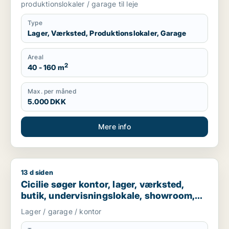
produktionslokaler / garage til leje
Type
Lager, Værksted, Produktionslokaler, Garage
Areal
2
40 - 160 m
Max. per måned
5.000 DKK
Mere info
13 d siden
Cicilie søger kontor, lager, værksted, butik, undervisningslo
Cicilie søger kontor, lager, værksted,
butik, undervisningslokale, showroom,
erhvervsgrund, produktionslokaler eller
Lager / garage / kontor
garage til leje i Region Sjælland eller