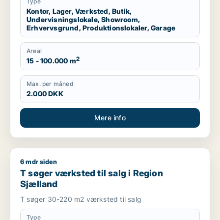
Nordsjælland
Type
Kontor, Lager, Værksted, Butik,
Undervisningslokale, Showroom,
Erhvervsgrund, Produktionslokaler, Garage
Areal
2
15 - 100.000 m
Max. per måned
2.000 DKK
Mere info
6 mdr siden
T søger værksted til salg i Region Sjælland
T søger værksted til salg i Region
Sjælland
T søger 30-220 m2 værksted til salg
Type