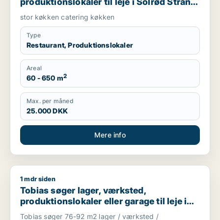
produktionslokaler til leje i Solrød Strand,
Køge eller Lille Skensved m.fl.
stor køkken catering køkken
Type
Restaurant, Produktionslokaler
Areal
2
60 - 650 m
Max. per måned
25.000 DKK
Mere info
1 mdr siden
Tobias søger lager, værksted, produktionslokaler eller garage 
Tobias søger lager, værksted,
produktionslokaler eller garage til leje i
Køge, Bjæverskov eller Hårlev m.fl.
Tobias søger 76-92 m2 lager / værksted /