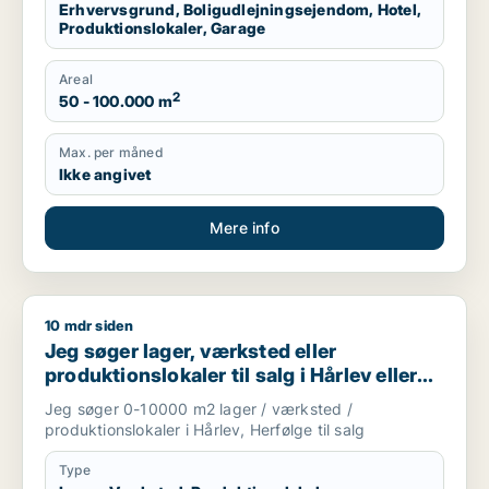
Erhvervsgrund, Boligudlejningsejendom, Hotel,
Produktionslokaler, Garage
Areal
2
50 - 100.000 m
Max. per måned
Ikke angivet
Mere info
10 mdr siden
Jeg søger lager, værksted eller produktionslokaler til salg i H
Jeg søger lager, værksted eller
produktionslokaler til salg i Hårlev eller
Herfølge
Jeg søger 0-10000 m2 lager / værksted /
produktionslokaler i Hårlev, Herfølge til salg
Type