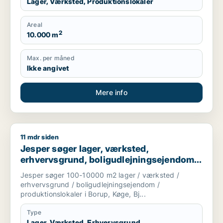
Lager, Værksted, Produktionslokaler
Areal
2
10.000 m
Max. per måned
Ikke angivet
Mere info
11 mdr siden
Jesper søger lager, værksted, erhvervsgrund, boligudlejnings
Jesper søger lager, værksted,
erhvervsgrund, boligudlejningsejendom
eller produktionslokaler til salg i Køge
Jesper søger 100-10000 m2 lager / værksted /
erhvervsgrund / boligudlejningsejendom /
produktionslokaler i Borup, Køge, Bj...
Type
Lager, Værksted, Erhvervsgrund,