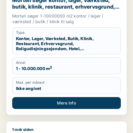
Morten søger kontor, lager, værksted,
butik, klinik, restaurant, erhvervsgrund,
boligudlejningsejendom, hotel eller
Morten søger 1-10000000 m2 kontor / lager /
produktionslokaler til salg i Region
værksted / butik / klinik til salg
Nordjylland
Type
Kontor, Lager, Værksted, Butik, Klinik,
Restaurant, Erhvervsgrund,
Boligudlejningsejendom, Hotel,
Produktionslokaler
Areal
2
1 - 10.000.000 m
Max. per måned
Ikke angivet
Mere info
1 mdr siden
Glenn søger værksted eller erhvervsgrund til leje i Aalborg 