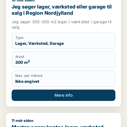
10 mdr siden
Jeg søger lager, værksted eller garage til salg i Region Nord
Jeg søger lager, værksted eller garage til
salg i Region Nordjylland
Jeg søger 300-300 m2 lager / værksted / garage til
salg
Type
Lager, Værksted, Garage
Areal
2
300 m
Max. per måned
Ikke angivet
Mere info
11 mdr siden
Morten søger kontor, lager, værksted, butik, klinik, restauran