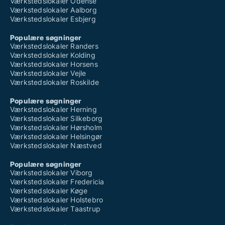
Værkstedslokaler Odense
Værkstedslokaler Aalborg
Værkstedslokaler Esbjerg
Populære søgninger
Værkstedslokaler Randers
Værkstedslokaler Kolding
Værkstedslokaler Horsens
Værkstedslokaler Vejle
Værkstedslokaler Roskilde
Populære søgninger
Værkstedslokaler Herning
Værkstedslokaler Silkeborg
Værkstedslokaler Hørsholm
Værkstedslokaler Helsingør
Værkstedslokaler Næstved
Populære søgninger
Værkstedslokaler Viborg
Værkstedslokaler Fredericia
Værkstedslokaler Køge
Værkstedslokaler Holstebro
Værkstedslokaler Taastrup