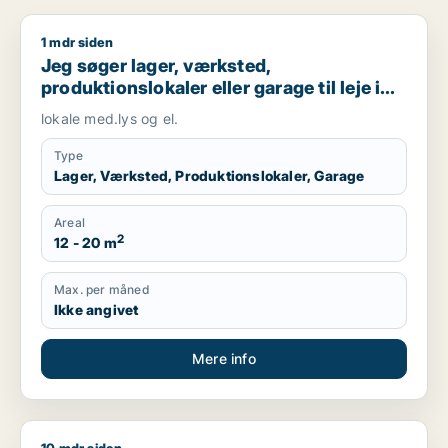
1 mdr siden
Jeg søger lager, værksted, produktionslokaler eller garage til 
Jeg søger lager, værksted,
produktionslokaler eller garage til leje i
Tjele, Fårup eller Mariagerfjord m.fl.
lokale med.lys og el.
Type
Lager, Værksted, Produktionslokaler, Garage
Areal
2
12 - 20 m
Max. per måned
Ikke angivet
Mere info