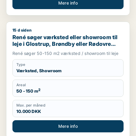
Mere info
15 d siden
René søger værksted eller showroom til leje i Glostrup, Brønd
René søger værksted eller showroom til
leje i Glostrup, Brøndby eller Rødovre
m.fl.
René søger 50-150 m2 værksted / showroom til leje
Type
Værksted, Showroom
Areal
2
50 - 150 m
Max. per måned
10.000 DKK
Mere info