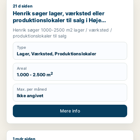
21 d siden
Henrik søger lager, værksted eller produktionslokaler til salg 
Henrik søger lager, værksted eller
produktionslokaler til salg i Høje
Taastrup, Ishøj eller Greve m.fl.
Henrik søger 1000-2500 m2 lager / værksted /
produktionslokaler til salg
Type
Lager, Værksted, Produktionslokaler
Areal
2
1.000 - 2.500 m
Max. per måned
Ikke angivet
Mere info
1 mdr siden
Usman søger værksted til leje i Nørrebro, København NV ell