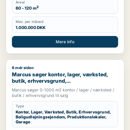
Areal
2
60 - 120 m
Max. per måned
1.000.000 DKK
Mere info
6 mdr siden
Marcus søger kontor, lager, værksted, butik, erhvervsgrund, 
Marcus søger kontor, lager, værksted,
butik, erhvervsgrund,
boligudlejningsejendom,
Marcus søger 0-1000 m2 kontor / lager / værksted /
produktionslokaler eller garage til salg i
butik / erhvervsgrund til salg
Storkøbenhavn
Type
Kontor, Lager, Værksted, Butik, Erhvervsgrund,
Boligudlejningsejendom, Produktionslokaler,
Garage