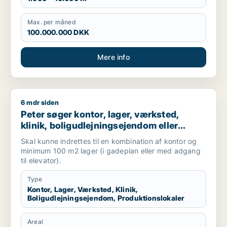
Max. per måned
100.000.000 DKK
Mere info
6 mdr siden
Peter søger kontor, lager, værksted, klinik, boligudlejningsej
Peter søger kontor, lager, værksted,
klinik, boligudlejningsejendom eller
produktionslokaler til salg i
Skal kunne indrettes til en kombination af kontor og
Frederiksberg, Østerbro eller Nordhavn
minimum 100 m2 lager (i gadeplan eller med adgang
m.fl.
til elevator).
Type
Kontor, Lager, Værksted, Klinik,
Boligudlejningsejendom, Produktionslokaler
Areal