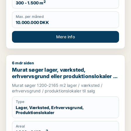
2
300 - 1.500 m
Max. per måned
10.000.000 DKK
Mere info
6 mdr siden
Murat søger lager, værksted, erhvervsgrund eller produktionsl
Murat søger lager, værksted,
erhvervsgrund eller produktionslokaler til
salg i Albertslund, Vallensbæk eller Høje
Murat søger 1200-2165 m2 lager / værksted /
Taastrup m.fl.
erhvervsgrund / produktionslokaler til salg
Type
Lager, Værksted, Erhvervsgrund,
Produktionslokaler
Areal