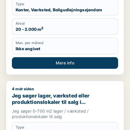
Type
Kontor, Værksted, Boligudlejningsejendom
Areal
2
20 - 2.000 m
Max. per måned
Ikke angivet
Mere info
4 mdr siden
Jeg søger lager, værksted eller produktionslokaler til salg 
Jeg søger lager, værksted eller
produktionslokaler til salg i
Storkøbenhavn
Jeg søger 0-700 m2 lager / værksted /
produktionslokaler til salg
Type