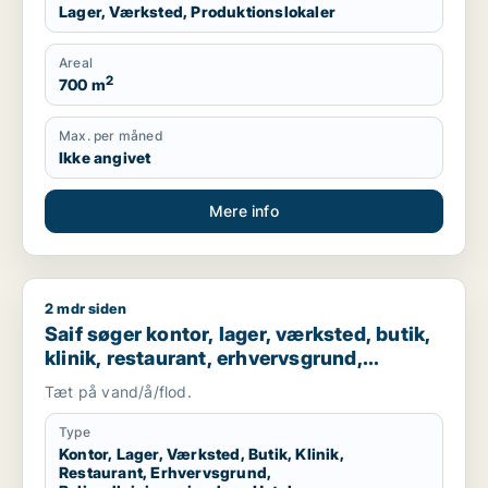
Lager, Værksted, Produktionslokaler
Areal
2
700 m
Max. per måned
Ikke angivet
Mere info
2 mdr siden
Saif søger kontor, lager, værksted, butik, klinik, restaurant
Saif søger kontor, lager, værksted, butik,
klinik, restaurant, erhvervsgrund,
boligudlejningsejendom, hotel,
Tæt på vand/å/flod.
produktionslokaler eller garage til salg i
Storkøbenhavn
Type
Kontor, Lager, Værksted, Butik, Klinik,
Restaurant, Erhvervsgrund,