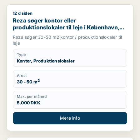
12 d siden
Reza søger kontor eller produktionslokaler til leje i Københav
Reza søger kontor eller
produktionslokaler til leje i København,
Frederiksberg eller Ørestad m.fl.
Reza søger 30-50 m2 kontor / produktionslokaler til
leje
Type
Kontor, Produktionslokaler
Areal
2
30 - 50 m
Max. per måned
5.000 DKK
Mere info