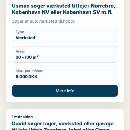
Usman søger værksted til leje i Nørrebro,
København NV eller København SV m.fl.
Søger et autoværksted til.hobby
Type
Værksted
Areal
2
30 - 100 m
Max. per måned
6.000 DKK
Mere info
1 mdr siden
David søger lager, værksted eller garage til leje i Høje Taastr
David søger lager, værksted eller garage
til leje i Høje Taastrup, Ishøj eller Greve