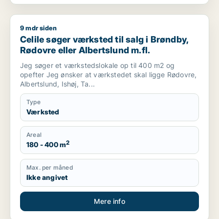
9 mdr siden
Celile søger værksted til salg i Brøndby, Rødovre eller Albert
Celile søger værksted til salg i Brøndby,
Rødovre eller Albertslund m.fl.
Jeg søger et værkstedslokale op til 400 m2 og
opefter Jeg ønsker at værkstedet skal ligge Rødovre,
Albertslund, Ishøj, Ta...
Type
Værksted
Areal
2
180 - 400 m
Max. per måned
Ikke angivet
Mere info