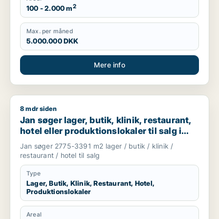
2
100 - 2.000 m
Max. per måned
5.000.000 DKK
Mere info
8 mdr siden
Jan søger lager, butik, klinik, restaurant, hotel eller produktio
Jan søger lager, butik, klinik, restaurant,
hotel eller produktionslokaler til salg i
Høje Taastrup, Ishøj eller Greve m.fl.
Jan søger 2775-3391 m2 lager / butik / klinik /
restaurant / hotel til salg
Type
Lager, Butik, Klinik, Restaurant, Hotel,
Produktionslokaler
Areal