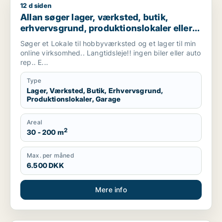
12 d siden
Allan søger lager, værksted, butik, erhvervsgrund, produktionsl
Allan søger lager, værksted, butik,
erhvervsgrund, produktionslokaler eller
garage til leje i Vallensbæk, Ishøj eller
Søger et Lokale til hobbyværksted og et lager til min
Sorø m.fl.
online virksomhed.. Langtidsleje!! ingen biler eller auto
rep.. E...
Type
Lager, Værksted, Butik, Erhvervsgrund,
Produktionslokaler, Garage
Areal
2
30 - 200 m
Max. per måned
6.500 DKK
Mere info