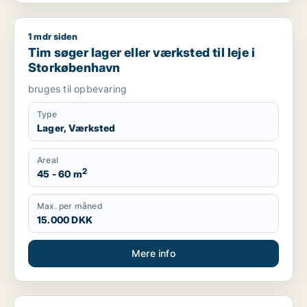
1 mdr siden
Tim søger lager eller værksted til leje i Storkøbenhavn
Tim søger lager eller værksted til leje i
Storkøbenhavn
bruges til opbevaring
Type
Lager, Værksted
Areal
2
45 - 60 m
Max. per måned
15.000 DKK
Mere info