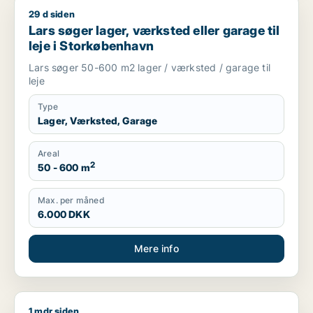
29 d siden
Lars søger lager, værksted eller garage til leje i Storkøbenh
Lars søger lager, værksted eller garage til
leje i Storkøbenhavn
Lars søger 50-600 m2 lager / værksted / garage til
leje
Type
Lager, Værksted, Garage
Areal
2
50 - 600 m
Max. per måned
6.000 DKK
Mere info
1 mdr siden
Anders søger lager, butik eller produktionslokaler til leje i K