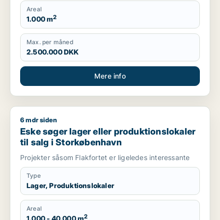
Areal
2
1.000 m
Max. per måned
2.500.000 DKK
Mere info
6 mdr siden
Eske søger lager eller produktionslokaler til salg i Storkøbe
Eske søger lager eller produktionslokaler
til salg i Storkøbenhavn
Projekter såsom Flakfortet er ligeledes interessante
Type
Lager, Produktionslokaler
Areal
2
1.000 - 40.000 m