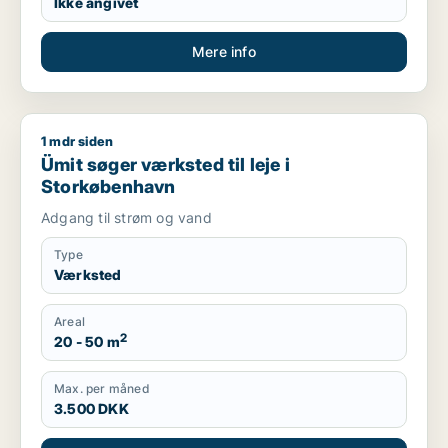
Ikke angivet
Mere info
1 mdr siden
Ümit søger værksted til leje i Storkøbenhavn
Ümit søger værksted til leje i
Storkøbenhavn
Adgang til strøm og vand
Type
Værksted
Areal
2
20 - 50 m
Max. per måned
3.500 DKK