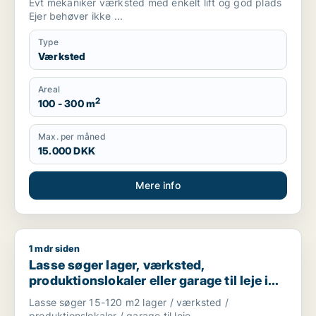
Evt mekaniker værksted med enkelt lift og god plads
Ejer behøver ikke ...
Type
Værksted
Areal
2
100 - 300 m
Max. per måned
15.000 DKK
Mere info
1 mdr siden
Lasse søger lager, værksted, produktionslokaler eller garage 
Lasse søger lager, værksted,
produktionslokaler eller garage til leje i
Storkøbenhavn
Lasse søger 15-120 m2 lager / værksted /
produktionslokaler / garage til leje