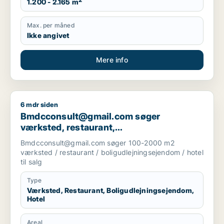
2
1.200 - 2.165 m
Max. per måned
Ikke angivet
Mere info
6 mdr siden
Bmdcconsult@gmail.com søger værksted, restaurant, boligudl
Bmdcconsult@gmail.com søger
værksted, restaurant,
boligudlejningsejendom eller hotel til salg
Bmdcconsult@gmail.com søger 100-2000 m2
i Storkøbenhavn
værksted / restaurant / boligudlejningsejendom / hotel
til salg
Type
Værksted, Restaurant, Boligudlejningsejendom,
Hotel
Areal