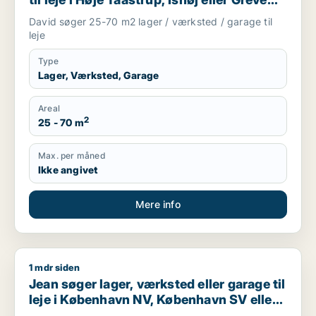
m.fl.
David søger 25-70 m2 lager / værksted / garage til
leje
Type
Lager, Værksted, Garage
Areal
2
25 - 70 m
Max. per måned
Ikke angivet
Mere info
1 mdr siden
Jean søger lager, værksted eller garage til leje i København
Jean søger lager, værksted eller garage til
leje i København NV, København SV eller
Valby m.fl.