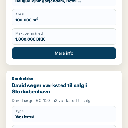
Boligudlejningsejendom, Hotel,
Produktionslokaler, Garage
Areal
2
100.000 m
Max. per måned
1.000.000 DKK
Mere info
5 mdr siden
David søger værksted til salg i Storkøbenhavn
David søger værksted til salg i
Storkøbenhavn
David søger 60-120 m2 værksted til salg
Type
Værksted