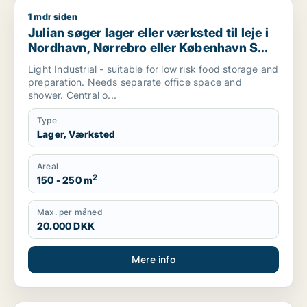
1 mdr siden
Julian søger lager eller værksted til leje i Nordhavn, Nørrebr
Julian søger lager eller værksted til leje i
Nordhavn, Nørrebro eller København S
m.fl.
Light Industrial - suitable for low risk food storage and
preparation. Needs separate office space and
shower. Central o...
Type
Lager, Værksted
Areal
2
150 - 250 m
Max. per måned
20.000 DKK
Mere info