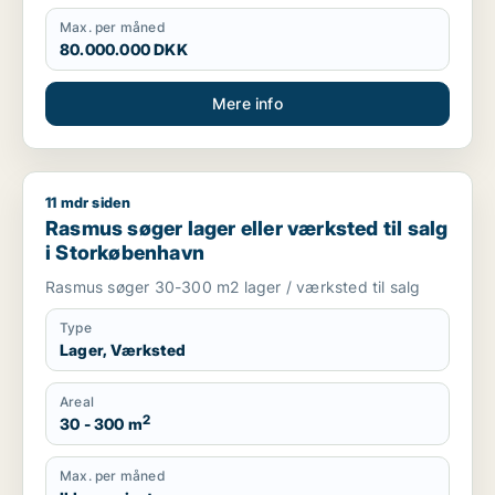
Max. per måned
80.000.000 DKK
Mere info
11 mdr siden
Rasmus søger lager eller værksted til salg i Storkøbenhavn
Rasmus søger lager eller værksted til salg
i Storkøbenhavn
Rasmus søger 30-300 m2 lager / værksted til salg
Type
Lager, Værksted
Areal
2
30 - 300 m
Max. per måned