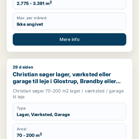
2
2.775 - 3.391 m
Max. per måned
Ikke angivet
Mere info
29 d siden
Christian søger lager, værksted eller garage til leje i Glostru
Christian søger lager, værksted eller
garage til leje i Glostrup, Brøndby eller
Rødovre m.fl.
Christian søger 70-200 m2 lager / værksted / garage
til leje
Type
Lager, Værksted, Garage
Areal
2
70 - 200 m