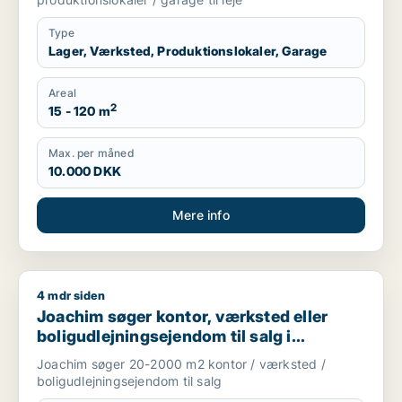
Type
Lager, Værksted, Produktionslokaler, Garage
Areal
2
15 - 120 m
Max. per måned
10.000 DKK
Mere info
4 mdr siden
Joachim søger kontor, værksted eller boligudlejningsejendom
Joachim søger kontor, værksted eller
boligudlejningsejendom til salg i
Storkøbenhavn
Joachim søger 20-2000 m2 kontor / værksted /
boligudlejningsejendom til salg