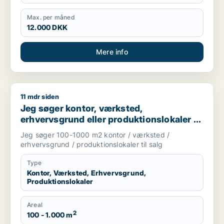
Max. per måned
12.000 DKK
Mere info
11 mdr siden
Jeg søger kontor, værksted, erhvervsgrund eller produktionsl
Jeg søger kontor, værksted,
erhvervsgrund eller produktionslokaler til
salg i Storkøbenhavn
Jeg søger 100-1000 m2 kontor / værksted /
erhvervsgrund / produktionslokaler til salg
Type
Kontor, Værksted, Erhvervsgrund,
Produktionslokaler
Areal
2
100 - 1.000 m