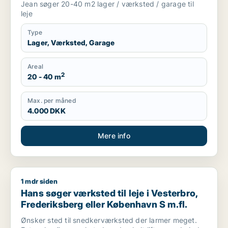
Jean søger 20-40 m2 lager / værksted / garage til
leje
Type
Lager, Værksted, Garage
Areal
2
20 - 40 m
Max. per måned
4.000 DKK
Mere info
1 mdr siden
Hans søger værksted til leje i Vesterbro, Frederiksberg eller
Hans søger værksted til leje i Vesterbro,
Frederiksberg eller København S m.fl.
Ønsker sted til snedkerværksted der larmer meget.