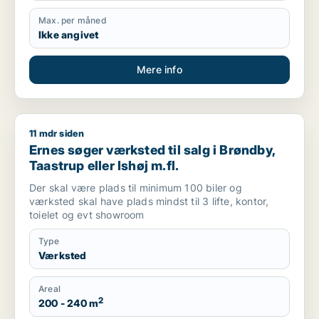
Max. per måned
Ikke angivet
Mere info
11 mdr siden
Ernes søger værksted til salg i Brøndby, Taastrup eller Ishøj 
Ernes søger værksted til salg i Brøndby,
Taastrup eller Ishøj m.fl.
Der skal være plads til minimum 100 biler og
værksted skal have plads mindst til 3 lifte, kontor,
toielet og evt showroom
Type
Værksted
Areal
2
200 - 240 m