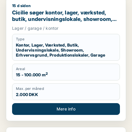
15 d siden
Cicilie søger kontor, lager, værksted, butik, undervisningslo
Cicilie søger kontor, lager, værksted,
butik, undervisningslokale, showroom,
erhvervsgrund, produktionslokaler eller
Lager / garage / kontor
garage til leje i Region Sjælland eller
Nordsjælland
Type
Kontor, Lager, Værksted, Butik,
Undervisningslokale, Showroom,
Erhvervsgrund, Produktionslokaler, Garage
Areal
2
15 - 100.000 m
Max. per måned
2.000 DKK
Mere info