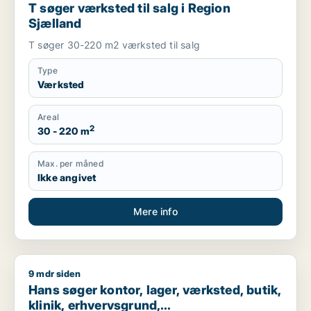
T søger værksted til salg i Region
Sjælland
T søger 30-220 m2 værksted til salg
Type
Værksted
Areal
2
30 - 220 m
Max. per måned
Ikke angivet
Mere info
9 mdr siden
Hans søger kontor, lager, værksted, butik, klinik, erhvervsgr
Hans søger kontor, lager, værksted, butik,
klinik, erhvervsgrund,