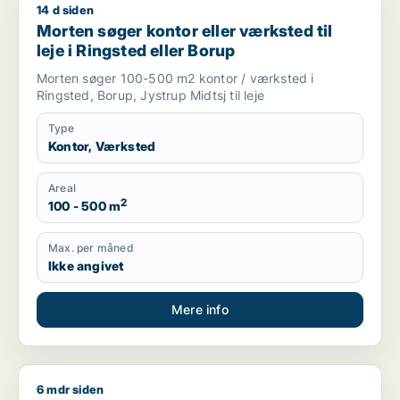
14 d siden
Morten søger kontor eller værksted til leje i Ringsted eller B
Morten søger kontor eller værksted til
leje i Ringsted eller Borup
Morten søger 100-500 m2 kontor / værksted i
Ringsted, Borup, Jystrup Midtsj til leje
Type
Kontor, Værksted
Areal
2
100 - 500 m
Max. per måned
Ikke angivet
Mere info
6 mdr siden
T søger værksted til salg i Region Sjælland