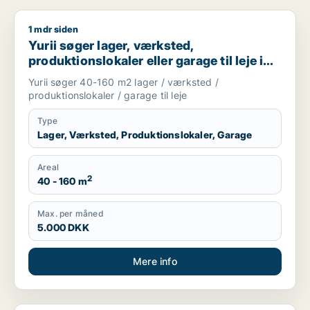
1 mdr siden
Yurii søger lager, værksted, produktionslokaler eller garage ti
Yurii søger lager, værksted,
produktionslokaler eller garage til leje i
Region Sjælland
Yurii søger 40-160 m2 lager / værksted /
produktionslokaler / garage til leje
Type
Lager, Værksted, Produktionslokaler, Garage
Areal
2
40 - 160 m
Max. per måned
5.000 DKK
Mere info