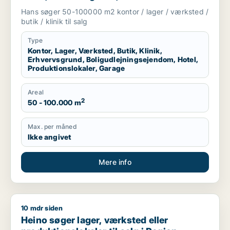
boligudlejningsejendom, hotel,
Hans søger 50-100000 m2 kontor / lager / værksted /
produktionslokaler eller garage til salg i
butik / klinik til salg
Region Sjælland
Type
Kontor, Lager, Værksted, Butik, Klinik,
Erhvervsgrund, Boligudlejningsejendom, Hotel,
Produktionslokaler, Garage
Areal
2
50 - 100.000 m
Max. per måned
Ikke angivet
Mere info
10 mdr siden
Heino søger lager, værksted eller produktionslokaler til salg
Heino søger lager, værksted eller