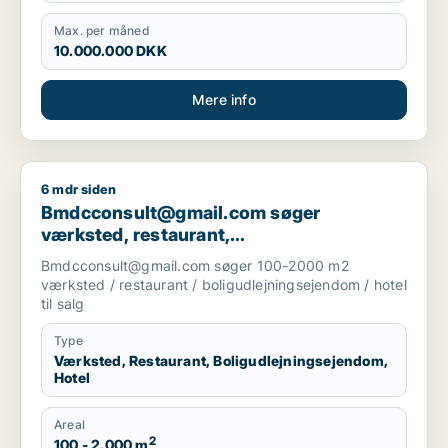
Max. per måned
10.000.000 DKK
Mere info
6 mdr siden
Bmdcconsult@gmail.com søger værksted, restaurant, boligudl
Bmdcconsult@gmail.com søger
værksted, restaurant,
boligudlejningsejendom eller hotel til salg
Bmdcconsult@gmail.com søger 100-2000 m2
i Storkøbenhavn
værksted / restaurant / boligudlejningsejendom / hotel
til salg
Type
Værksted, Restaurant, Boligudlejningsejendom,
Hotel
Areal
2
100 - 2.000 m