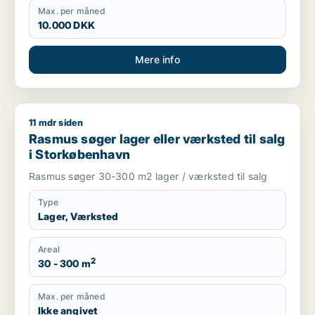
Max. per måned
10.000 DKK
Mere info
11 mdr siden
Rasmus søger lager eller værksted til salg i Storkøbenhavn
Rasmus søger lager eller værksted til salg
i Storkøbenhavn
Rasmus søger 30-300 m2 lager / værksted til salg
Type
Lager, Værksted
Areal
2
30 - 300 m
Max. per måned
Ikke angivet