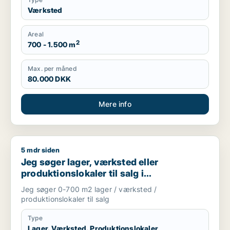
Værksted
Areal
2
700 - 1.500 m
Max. per måned
80.000 DKK
Mere info
5 mdr siden
Jeg søger lager, værksted eller produktionslokaler til salg 
Jeg søger lager, værksted eller
produktionslokaler til salg i
Storkøbenhavn
Jeg søger 0-700 m2 lager / værksted /
produktionslokaler til salg
Type
Lager, Værksted, Produktionslokaler