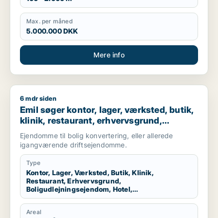
Max. per måned
5.000.000 DKK
Mere info
6 mdr siden
Emil søger kontor, lager, værksted, butik, klinik, restaurant,
Emil søger kontor, lager, værksted, butik,
klinik, restaurant, erhvervsgrund,
boligudlejningsejendom, hotel,
Ejendomme til bolig konvertering, eller allerede
produktionslokaler eller garage til salg i
igangværende driftsejendomme.
Nordsjælland
Type
Kontor, Lager, Værksted, Butik, Klinik,
Restaurant, Erhvervsgrund,
Boligudlejningsejendom, Hotel,
Produktionslokaler, Garage
Areal