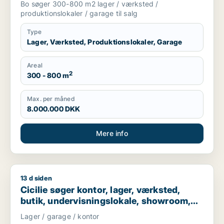
Bo søger 300-800 m2 lager / værksted /
produktionslokaler / garage til salg
Type
Lager, Værksted, Produktionslokaler, Garage
Areal
2
300 - 800 m
Max. per måned
8.000.000 DKK
Mere info
13 d siden
Cicilie søger kontor, lager, værksted, butik, undervisningslo
Cicilie søger kontor, lager, værksted,
butik, undervisningslokale, showroom,
erhvervsgrund, produktionslokaler eller
Lager / garage / kontor
garage til leje i Region Sjælland eller