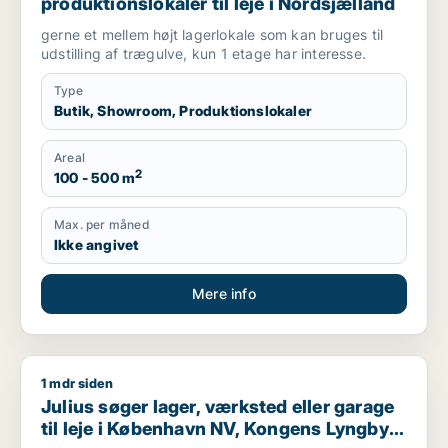
produktionslokaler til leje i Nordsjælland
gerne et mellem højt lagerlokale som kan bruges til
udstilling af trægulve, kun 1 etage har interesse.
Type
Butik, Showroom, Produktionslokaler
Areal
2
100 - 500 m
Max. per måned
Ikke angivet
Mere info
1 mdr siden
Julius søger lager, værksted eller garage til leje i Københav
Julius søger lager, værksted eller garage
til leje i København NV, Kongens Lyngby