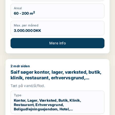
Areal
2
60 - 200 m
Max. per måned
3.000.000 DKK
Mere info
2 mdr siden
Saif søger kontor, lager, værksted, butik, klinik, restaurant
Saif søger kontor, lager, værksted, butik,
klinik, restaurant, erhvervsgrund,
boligudlejningsejendom, hotel,
Tæt på vand/å/flod.
produktionslokaler eller garage til salg i
Storkøbenhavn
Type
Kontor, Lager, Værksted, Butik, Klinik,
Restaurant, Erhvervsgrund,
Boligudlejningsejendom, Hotel,
Produktionslokaler, Garage