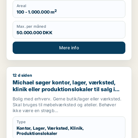
Areal
2
100 - 1.000.000 m
Max. per måned
50.000.000 DKK
Mere info
12 d siden
Michael søger kontor, lager, værksted, klinik eller produktio
Michael søger kontor, lager, værksted,
klinik eller produktionslokaler til salg i
København, Kongens Lyngby eller
Bolig med erhverv. Gerne butik/lager eller værksted.
Gentofte m.fl.
Skal bruges til møbelværksted og atelier. Behøver
ikke være en strøgb...
Type
Kontor, Lager, Værksted, Klinik,
Produktionslokaler