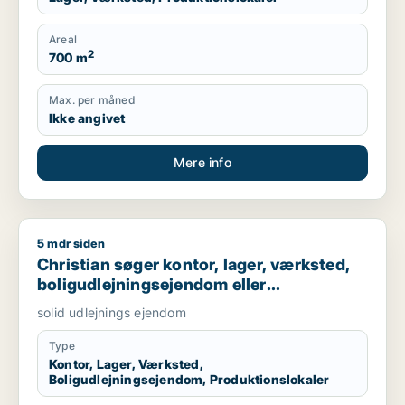
Areal
2
700 m
Max. per måned
Ikke angivet
Mere info
5 mdr siden
Christian søger kontor, lager, værksted, boligudlejningsejend
Christian søger kontor, lager, værksted,
boligudlejningsejendom eller
produktionslokaler til salg i Nordsjælland,
solid udlejnings ejendom
Roskilde eller Holbæk
Type
Kontor, Lager, Værksted,
Boligudlejningsejendom, Produktionslokaler