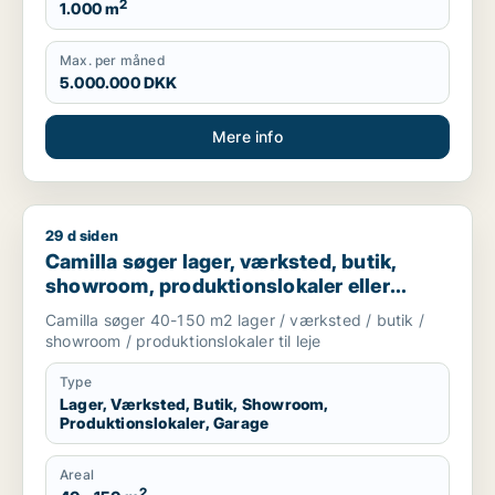
2
1.000 m
Max. per måned
5.000.000 DKK
Mere info
29 d siden
Camilla søger lager, værksted, butik, showroom, produktionslo
Camilla søger lager, værksted, butik,
showroom, produktionslokaler eller
garage til leje i Nordsjælland
Camilla søger 40-150 m2 lager / værksted / butik /
showroom / produktionslokaler til leje
Type
Lager, Værksted, Butik, Showroom,
Produktionslokaler, Garage
Areal
2