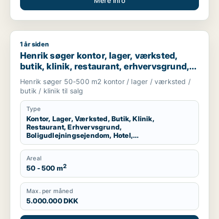
Mere info
1 år siden
Henrik søger kontor, lager, værksted, butik, klinik, restauran
Henrik søger kontor, lager, værksted,
butik, klinik, restaurant, erhvervsgrund,
boligudlejningsejendom, hotel eller
Henrik søger 50-500 m2 kontor / lager / værksted /
produktionslokaler til salg i København K,
butik / klinik til salg
Vesterbro eller Østerbro m.fl.
Type
Kontor, Lager, Værksted, Butik, Klinik,
Restaurant, Erhvervsgrund,
Boligudlejningsejendom, Hotel,
Produktionslokaler
Areal
2
50 - 500 m
Max. per måned
5.000.000 DKK