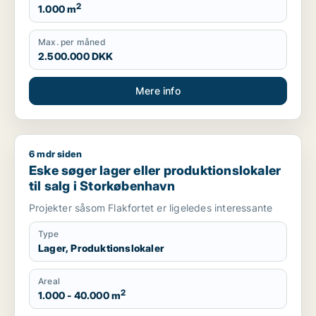
2
1.000 m
Max. per måned
2.500.000 DKK
Mere info
6 mdr siden
Eske søger lager eller produktionslokaler til salg i Storkøbe
Eske søger lager eller produktionslokaler
til salg i Storkøbenhavn
Projekter såsom Flakfortet er ligeledes interessante
Type
Lager, Produktionslokaler
Areal
2
1.000 - 40.000 m