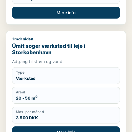
Mere info
1 mdr siden
Ümit søger værksted til leje i Storkøbenhavn
Ümit søger værksted til leje i
Storkøbenhavn
Adgang til strøm og vand
Type
Værksted
Areal
2
20 - 50 m
Max. per måned
3.500 DKK