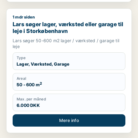
1 mdr siden
Lars søger lager, værksted eller garage til leje i Storkøbenh
Lars søger lager, værksted eller garage til
leje i Storkøbenhavn
Lars søger 50-600 m2 lager / værksted / garage til
leje
Type
Lager, Værksted, Garage
Areal
2
50 - 600 m
Max. per måned
6.000 DKK
Mere info