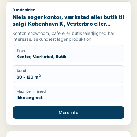
9 mdr siden
Niels søger kontor, værksted eller butik til salg i København 
Niels søger kontor, værksted eller butik til
salg i København K, Vesterbro eller
Frederiksberg m.fl.
Kontor, showroom, cafe eller butiksejerljlighed har
interesse. sekundært lager produktion
Type
Kontor, Værksted, Butik
Areal
2
60 - 120 m
Max. per måned
Ikke angivet
Mere info