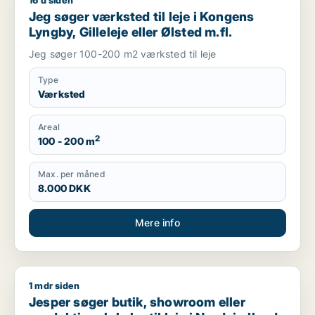
16 d siden
Jeg søger værksted til leje i Kongens Lyngby, Gilleleje eller Ø
Jeg søger værksted til leje i Kongens
Lyngby, Gilleleje eller Ølsted m.fl.
Jeg søger 100-200 m2 værksted til leje
Type
Værksted
Areal
2
100 - 200 m
Max. per måned
8.000 DKK
Mere info
1 mdr siden
Jesper søger butik, showroom eller produktionslokaler til lej
Jesper søger butik, showroom eller