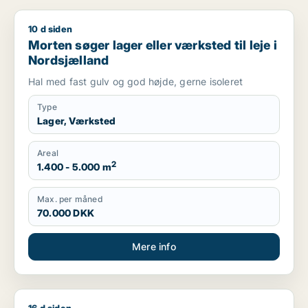
10 d siden
Morten søger lager eller værksted til leje i Nordsjælland
Morten søger lager eller værksted til leje i
Nordsjælland
Hal med fast gulv og god højde, gerne isoleret
Type
Lager, Værksted
Areal
2
1.400 - 5.000 m
Max. per måned
70.000 DKK
Mere info