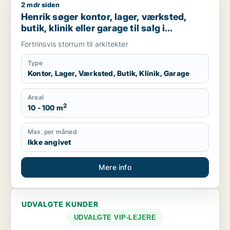
2 mdr siden
Henrik søger kontor, lager, værksted, butik, klinik eller gara
Henrik søger kontor, lager, værksted,
butik, klinik eller garage til salg i
København K, Vesterbro eller
Fortrinsvis storrum til arkitekter
Frederiksberg C m.fl.
Type
Kontor, Lager, Værksted, Butik, Klinik, Garage
Areal
2
10 - 100 m
Max. per måned
Ikke angivet
Mere info
UDVALGTE KUNDER
UDVALGTE VIP-LEJERE