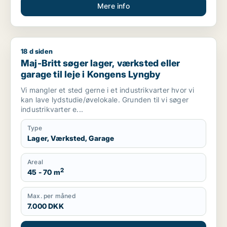
Mere info
18 d siden
Maj-Britt søger lager, værksted eller garage til leje i Konge
Maj-Britt søger lager, værksted eller
garage til leje i Kongens Lyngby
Vi mangler et sted gerne i et industrikvarter hvor vi
kan lave lydstudie/øvelokale. Grunden til vi søger
industrikvarter e...
Type
Lager, Værksted, Garage
Areal
2
45 - 70 m
Max. per måned
7.000 DKK