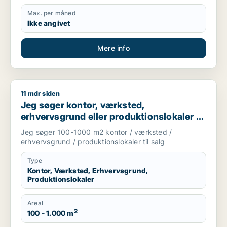
Max. per måned
Ikke angivet
Mere info
11 mdr siden
Jeg søger kontor, værksted, erhvervsgrund eller produktionsl
Jeg søger kontor, værksted,
erhvervsgrund eller produktionslokaler til
salg i Storkøbenhavn
Jeg søger 100-1000 m2 kontor / værksted /
erhvervsgrund / produktionslokaler til salg
Type
Kontor, Værksted, Erhvervsgrund,
Produktionslokaler
Areal
2
100 - 1.000 m