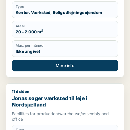
Type
Kontor, Værksted, Boligudlejningsejendom
Areal
2
20 - 2.000 m
Max. per måned
Ikke angivet
Mere info
11 d siden
Jonas søger værksted til leje i Nordsjælland
Jonas søger værksted til leje i
Nordsjælland
Faciliites for production/warehouse/assembly and
office
Type