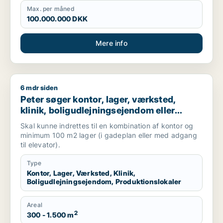
Max. per måned
100.000.000 DKK
Mere info
6 mdr siden
Peter søger kontor, lager, værksted, klinik, boligudlejningsej
Peter søger kontor, lager, værksted,
klinik, boligudlejningsejendom eller
produktionslokaler til salg i
Skal kunne indrettes til en kombination af kontor og
Frederiksberg, Østerbro eller Nordhavn
minimum 100 m2 lager (i gadeplan eller med adgang
m.fl.
til elevator).
Type
Kontor, Lager, Værksted, Klinik,
Boligudlejningsejendom, Produktionslokaler
Areal
2
300 - 1.500 m