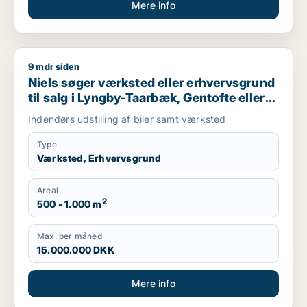
Mere info
9 mdr siden
Niels søger værksted eller erhvervsgrund til salg i Lyngby-Ta
Niels søger værksted eller erhvervsgrund
til salg i Lyngby-Taarbæk, Gentofte eller
Holte m.fl.
Indendørs udstilling af biler samt værksted
Type
Værksted, Erhvervsgrund
Areal
2
500 - 1.000 m
Max. per måned
15.000.000 DKK
Mere info