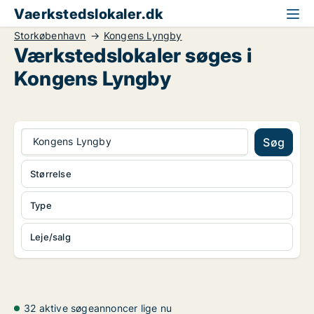
Vaerkstedslokaler.dk
Storkøbenhavn
Kongens Lyngby
Værkstedslokaler søges i
Kongens Lyngby
Kongens Lyngby
Søg
Størrelse
Type
Leje/salg
32 aktive søgeannoncer lige nu