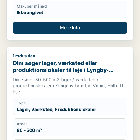
Max. per måned
Ikke angivet
Mere info
1 mdr siden
Dim søger lager, værksted eller produktionslokaler til leje i
Dim søger lager, værksted eller
produktionslokaler til leje i Lyngby-
Taarbæk eller Holte
Dim søger 80-500 m2 lager / værksted /
produktionslokaler i Kongens Lyngby, Virum, Holte til
leje
Type
Lager, Værksted, Produktionslokaler
Areal
2
80 - 500 m