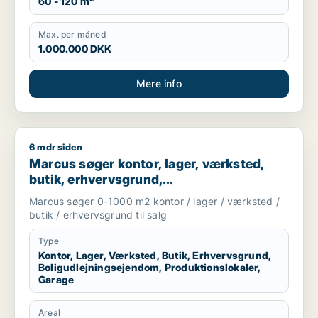
60 - 120 m
Max. per måned
1.000.000 DKK
Mere info
6 mdr siden
Marcus søger kontor, lager, værksted, butik, erhvervsgrund, 
Marcus søger kontor, lager, værksted,
butik, erhvervsgrund,
boligudlejningsejendom,
Marcus søger 0-1000 m2 kontor / lager / værksted /
produktionslokaler eller garage til salg i
butik / erhvervsgrund til salg
Storkøbenhavn
Type
Kontor, Lager, Værksted, Butik, Erhvervsgrund,
Boligudlejningsejendom, Produktionslokaler,
Garage
Areal