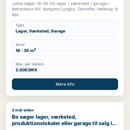
eller Gentofte m.fl.
Julius søger 16-30 m2 lager / værksted / garage i
København NV, Kongens Lyngby, Gentofte, Hellerup til
leje
Type
Lager, Værksted, Garage
Areal
2
16 - 30 m
Max. per måned
2.000 DKK
Mere info
2 mdr siden
Bo søger lager, værksted, produktionslokaler eller garage til
Bo søger lager, værksted,
produktionslokaler eller garage til salg i
Nordsjælland