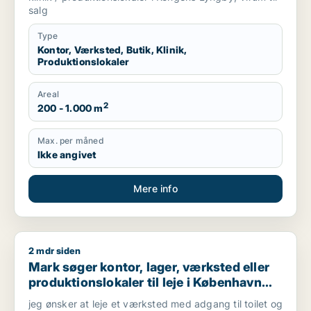
salg
Type
Kontor, Værksted, Butik, Klinik,
Produktionslokaler
Areal
2
200 - 1.000 m
Max. per måned
Ikke angivet
Mere info
2 mdr siden
Mark søger kontor, lager, værksted eller produktionslokaler ti
Mark søger kontor, lager, værksted eller
produktionslokaler til leje i København
NV, Brønshøj eller Herlev m.fl.
jeg ønsker at leje et værksted med adgang til toilet og