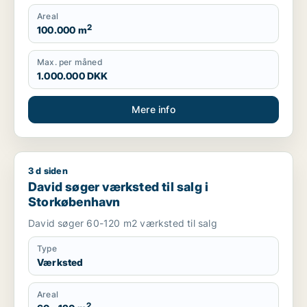
Areal
2
100.000 m
Max. per måned
1.000.000 DKK
Mere info
3 d siden
David søger værksted til salg i Storkøbenhavn
David søger værksted til salg i
Storkøbenhavn
David søger 60-120 m2 værksted til salg
Type
Værksted
Areal
2