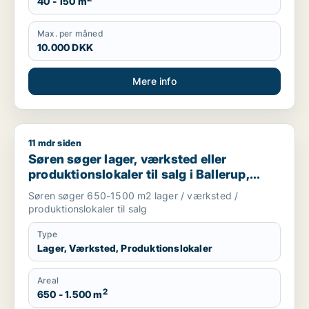
40 - 150 m
Max. per måned
10.000 DKK
Mere info
11 mdr siden
Søren søger lager, værksted eller produktionslokaler til salg
Søren søger lager, værksted eller
produktionslokaler til salg i Ballerup,
Kongens Lyngby eller Bagsværd m.fl.
Søren søger 650-1500 m2 lager / værksted /
produktionslokaler til salg
Type
Lager, Værksted, Produktionslokaler
Areal
2
650 - 1.500 m