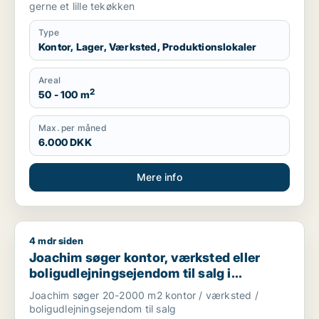
gerne et lille tekøkken
Type
Kontor, Lager, Værksted, Produktionslokaler
Areal
2
50 - 100 m
Max. per måned
6.000 DKK
Mere info
4 mdr siden
Joachim søger kontor, værksted eller boligudlejningsejendom
Joachim søger kontor, værksted eller
boligudlejningsejendom til salg i
Storkøbenhavn
Joachim søger 20-2000 m2 kontor / værksted /
boligudlejningsejendom til salg