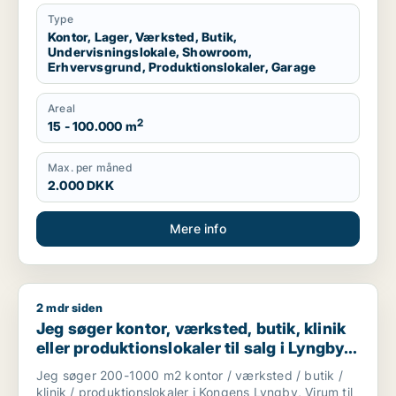
Nordsjælland
Type
Kontor, Lager, Værksted, Butik,
Undervisningslokale, Showroom,
Erhvervsgrund, Produktionslokaler, Garage
Areal
2
15 - 100.000 m
Max. per måned
2.000 DKK
Mere info
2 mdr siden
Jeg søger kontor, værksted, butik, klinik eller produktionslo
Jeg søger kontor, værksted, butik, klinik
eller produktionslokaler til salg i Lyngby-
Taarbæk
Jeg søger 200-1000 m2 kontor / værksted / butik /
klinik / produktionslokaler i Kongens Lyngby, Virum til