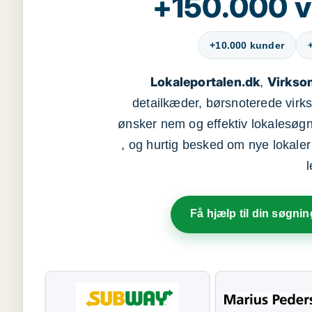
+150.000 v
+10.000 kunder
Lokaleportalen.dk
Virkso
,
detailkæder, børsnoterede vir
ønsker nem og effektiv lokalesøg
, og hurtig besked om nye lokaler t
Få hjælp til din søgnin