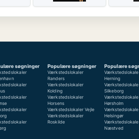
ulære søgninger
Populære søgninger
Populære søg
stedslokaler
Værkstedslokaler
Værkstedslokale
enhavn
Randers
Herning
stedslokaler
Værkstedslokaler
Værkstedslokale
hus
Kolding
Silkeborg
stedslokaler
Værkstedslokaler
Værkstedslokale
nse
Horsens
Hørsholm
stedslokaler
Værkstedslokaler Vejle
Værkstedslokale
org
Værkstedslokaler
Helsingør
stedslokaler
Roskilde
Værkstedslokale
erg
Næstved