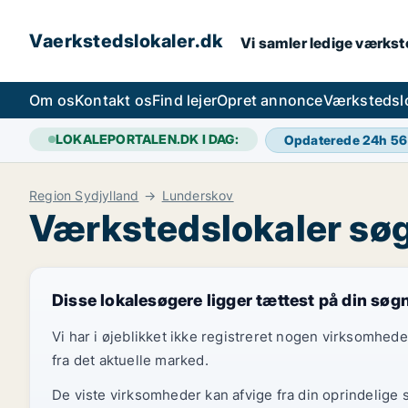
Vaerkstedslokaler.dk
Vi samler ledige værkste
Om os
Kontakt os
Find lejer
Opret annonce
Værkstedsl
LOKALEPORTALEN.DK I DAG:
Opdaterede 24h
56
Region Sydjylland
Lunderskov
Værkstedslokaler søg
Disse lokalesøgere ligger tættest på din søg
Vi har i øjeblikket ikke registreret nogen virksomhed
fra det aktuelle marked.
De viste virksomheder kan afvige fra din oprindelige 