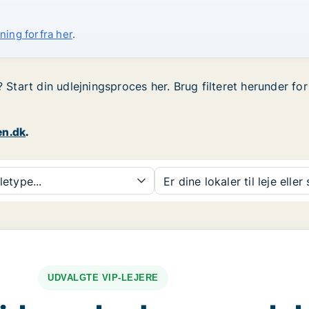
ning forfra her
.
? Start din udlejningsproces her. Brug filteret herunder f
en.dk
.
etype...
Er dine lokaler til leje eller
UDVALGTE VIP-LEJERE