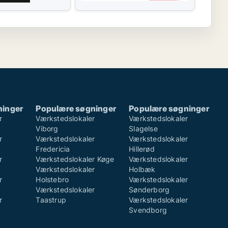
ninger
Populære søgninger
Populære søgninger
r
Værkstedslokaler
Værkstedslokaler
Viborg
Slagelse
r
Værkstedslokaler
Værkstedslokaler
Fredericia
Hillerød
r
Værkstedslokaler Køge
Værkstedslokaler
Værkstedslokaler
Holbæk
r
Holstebro
Værkstedslokaler
Værkstedslokaler
Sønderborg
r
Taastrup
Værkstedslokaler
Svendborg