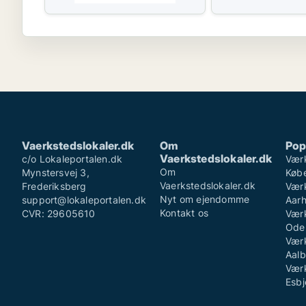
Vaerkstedslokaler.dk
Om
Pop
Vaerkstedslokaler.dk
c/o Lokaleportalen.dk
Værk
Om
Mynstersvej 3,
Køb
Vaerkstedslokaler.dk
Frederiksberg
Værk
Nyt om ejendomme
support@lokaleportalen.dk
Aar
Kontakt os
CVR: 29605610
Værk
Ode
Værk
Aalb
Værk
Esbj