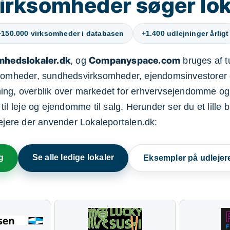
irksomheder søger lok
+150.000 virksomheder i databasen
+1.400 udlejninger årligt
mhedslokaler.dk
Companyspace.com
, og
bruges af t
ksomheder, sundhedsvirksomheder, ejendomsinvestorer 
ning, overblik over markedet for erhvervsejendomme og
il leje og ejendomme til salg. Herunder ser du et lille b
lejere der anvender Lokaleportalen.dk:
g
Se alle ledige lokaler
Eksempler på udlejer