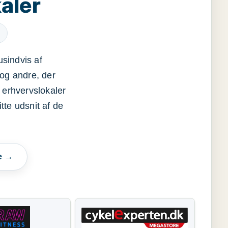
aler
usindvis af
og andre, der
 erhvervslokaler
itte udsnit af de
e →