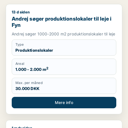
13 d siden
Andrej søger produktionslokaler til leje i Fyn
Andrej søger produktionslokaler til leje i
Fyn
Andrej søger 1000-2000 m2 produktionslokaler til leje
Type
Produktionslokaler
Areal
2
1.000 - 2.000 m
Max. per måned
30.000 DKK
Mere info