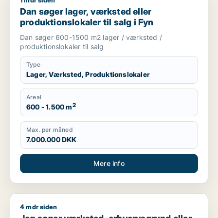
1 mdr siden
Dan søger lager, værksted eller produktionslokaler til salg i 
Dan søger lager, værksted eller
produktionslokaler til salg i Fyn
Dan søger 600-1500 m2 lager / værksted /
produktionslokaler til salg
Type
Lager, Værksted, Produktionslokaler
Areal
2
600 - 1.500 m
Max. per måned
7.000.000 DKK
Mere info
4 mdr siden
Jeg søger værksted, erhvervsgrund eller garage til salg i Fy