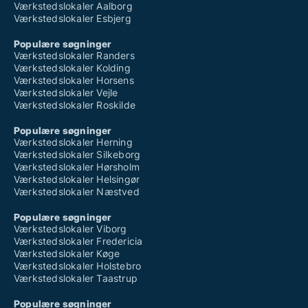
Værkstedslokaler Aalborg
Værkstedslokaler Esbjerg
Populære søgninger
Værkstedslokaler Randers
Værkstedslokaler Kolding
Værkstedslokaler Horsens
Værkstedslokaler Vejle
Værkstedslokaler Roskilde
Populære søgninger
Værkstedslokaler Herning
Værkstedslokaler Silkeborg
Værkstedslokaler Hørsholm
Værkstedslokaler Helsingør
Værkstedslokaler Næstved
Populære søgninger
Værkstedslokaler Viborg
Værkstedslokaler Fredericia
Værkstedslokaler Køge
Værkstedslokaler Holstebro
Værkstedslokaler Taastrup
Populære søgninger