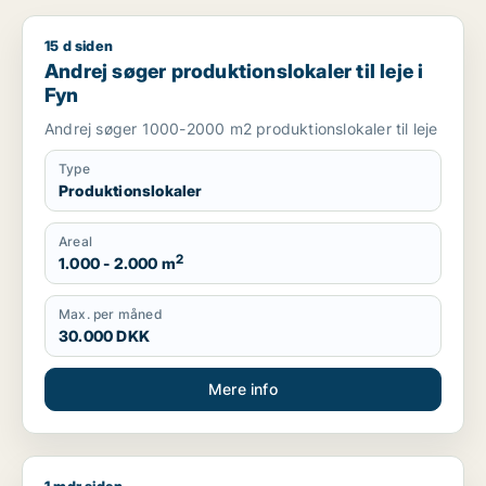
15 d siden
Andrej søger produktionslokaler til leje i Fyn
Andrej søger produktionslokaler til leje i
Fyn
Andrej søger 1000-2000 m2 produktionslokaler til leje
Type
Produktionslokaler
Areal
2
1.000 - 2.000 m
Max. per måned
30.000 DKK
Mere info