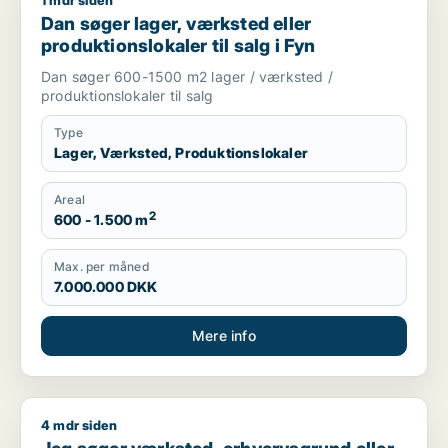
1 mdr siden
Dan søger lager, værksted eller produktionslokaler til salg i 
Dan søger lager, værksted eller
produktionslokaler til salg i Fyn
Dan søger 600-1500 m2 lager / værksted /
produktionslokaler til salg
Type
Lager, Værksted, Produktionslokaler
Areal
2
600 - 1.500 m
Max. per måned
7.000.000 DKK
Mere info
4 mdr siden
Jeg søger værksted, erhvervsgrund eller garage til salg i Fy