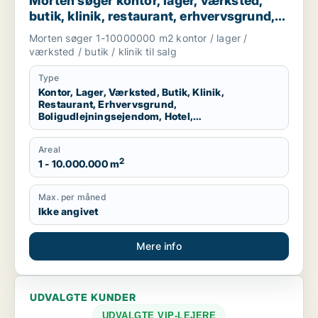
Morten søger kontor, lager, værksted,
butik, klinik, restaurant, erhvervsgrund,
boligudlejningsejendom, hotel eller
Morten søger 1-10000000 m2 kontor / lager /
produktionslokaler til salg i Region
værksted / butik / klinik til salg
Nordjylland
Type
Kontor, Lager, Værksted, Butik, Klinik,
Restaurant, Erhvervsgrund,
Boligudlejningsejendom, Hotel,
Produktionslokaler
Areal
2
1 - 10.000.000 m
Max. per måned
Ikke angivet
Mere info
UDVALGTE KUNDER
UDVALGTE VIP-LEJERE