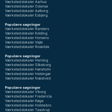
Værkstedslokaler Aarhus
Værkstedslokaler Odense
Værkstedslokaler Aalborg
Værkstedslokaler Esbjerg
Populære søgninger
Værkstedslokaler Randers
Værkstedslokaler Kolding
Værkstedslokaler Horsens
Værkstedslokaler Vejle
Værkstedslokaler Roskilde
Populære søgninger
Værkstedslokaler Herning
Værkstedslokaler Silkeborg
Værkstedslokaler Hørsholm
Værkstedslokaler Helsingør
Værkstedslokaler Næstved
Populære søgninger
Værkstedslokaler Viborg
Værkstedslokaler Fredericia
Værkstedslokaler Køge
Værkstedslokaler Holstebro
Værkstedslokaler Taastrup