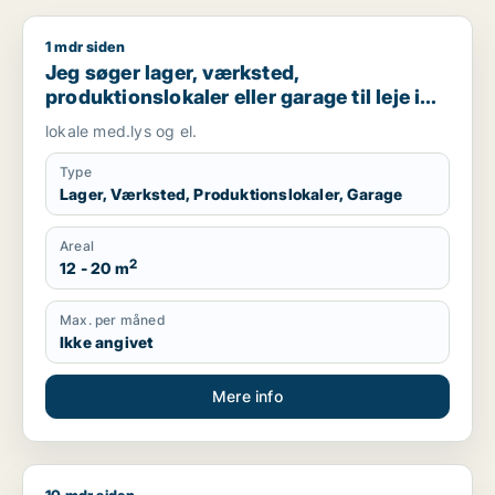
1 mdr siden
Jeg søger lager, værksted, produktionslokaler eller garage til 
Jeg søger lager, værksted,
produktionslokaler eller garage til leje i
Tjele, Fårup eller Mariagerfjord m.fl.
lokale med.lys og el.
Type
Lager, Værksted, Produktionslokaler, Garage
Areal
2
12 - 20 m
Max. per måned
Ikke angivet
Mere info