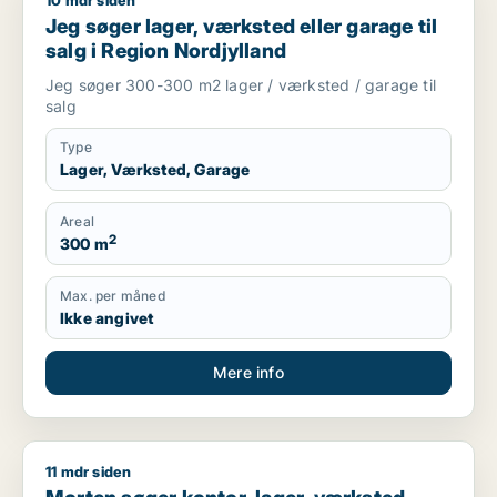
10 mdr siden
Jeg søger lager, værksted eller garage til salg i Region Nord
Jeg søger lager, værksted eller garage til
salg i Region Nordjylland
Jeg søger 300-300 m2 lager / værksted / garage til
salg
Type
Lager, Værksted, Garage
Areal
2
300 m
Max. per måned
Ikke angivet
Mere info
11 mdr siden
Morten søger kontor, lager, værksted, butik, klinik, restauran