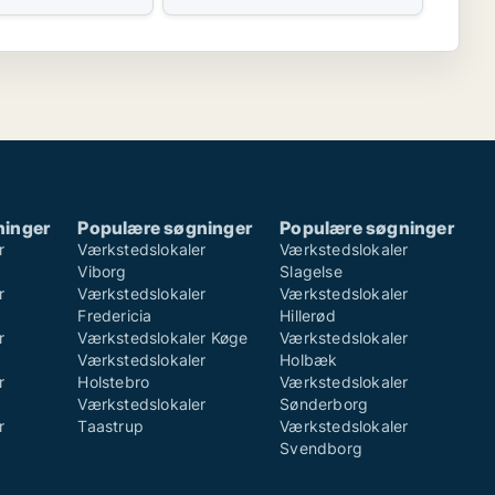
ninger
Populære søgninger
Populære søgninger
r
Værkstedslokaler
Værkstedslokaler
Viborg
Slagelse
r
Værkstedslokaler
Værkstedslokaler
Fredericia
Hillerød
r
Værkstedslokaler Køge
Værkstedslokaler
Værkstedslokaler
Holbæk
r
Holstebro
Værkstedslokaler
Værkstedslokaler
Sønderborg
r
Taastrup
Værkstedslokaler
Svendborg