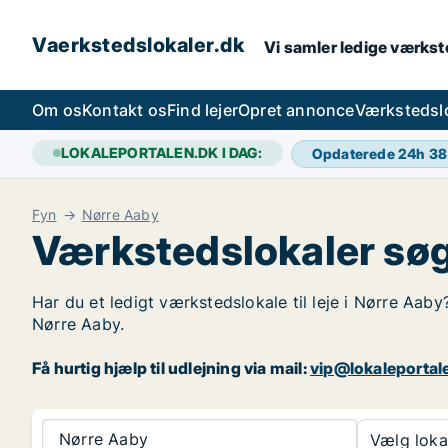
Vaerkstedslokaler.dk
Vi samler ledige værkste
Om os
Kontakt os
Find lejer
Opret annonce
Værkstedsl
LOKALEPORTALEN.DK I DAG:
Opdaterede 24h
38
Fyn
Nørre Aaby
Værkstedslokaler søg
Har du et ledigt værkstedslokale til leje i Nørre Aaby
Nørre Aaby.
Få hurtig hjælp til udlejning via mail:
vip@lokaleportal
Nørre Aaby
Vælg lokal