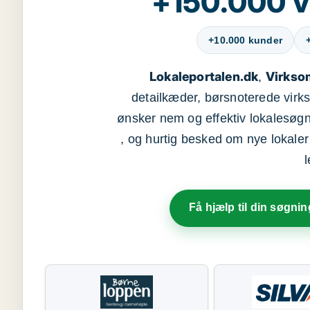
+150.000 v
+10.000 kunder
Lokaleportalen.dk
Virkso
,
detailkæder, børsnoterede vir
ønsker nem og effektiv lokalesøg
, og hurtig besked om nye lokaler t
Få hjælp til din søgnin