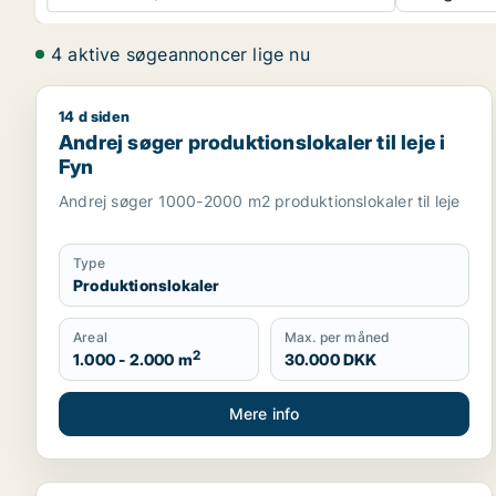
4 aktive søgeannoncer lige nu
14 d siden
Andrej søger produktionslokaler til leje i Fyn
Andrej søger produktionslokaler til leje i
Fyn
Andrej søger 1000-2000 m2 produktionslokaler til leje
Type
Produktionslokaler
Areal
Max. per måned
2
1.000 - 2.000 m
30.000 DKK
Mere info