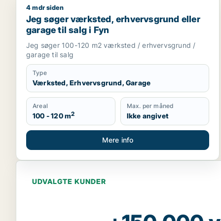
4 mdr siden
Jeg søger værksted, erhvervsgrund eller garage til
Jeg søger værksted, erhvervsgrund eller
garage til salg i Fyn
Jeg søger 100-120 m2 værksted / erhvervsgrund /
garage til salg
Type
Værksted, Erhvervsgrund, Garage
Areal
Max. per måned
2
100 - 120 m
Ikke angivet
Mere info
UDVALGTE KUNDER