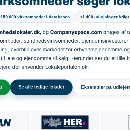
irksomheder søger lok
+150.000 virksomheder i databasen
+1.400 udlejninger årligt
mhedslokaler.dk
Companyspace.com
, og
bruges af t
ksomheder, sundhedsvirksomheder, ejendomsinvestorer 
ning, overblik over markedet for erhvervsejendomme og
il leje og ejendomme til salg. Herunder ser du et lille b
lejere der anvender Lokaleportalen.dk:
g
Se alle ledige lokaler
Eksempler på udlejer