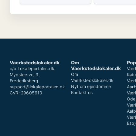
Vaerkstedslokaler.dk
Om
Pop
Vaerkstedslokaler.dk
c/o Lokaleportalen.dk
Værk
Om
Mynstersvej 3,
Køb
Vaerkstedslokaler.dk
Frederiksberg
Værk
Nyt om ejendomme
support@lokaleportalen.dk
Aar
Kontakt os
CVR: 29605610
Værk
Ode
Værk
Aalb
Værk
Esbj