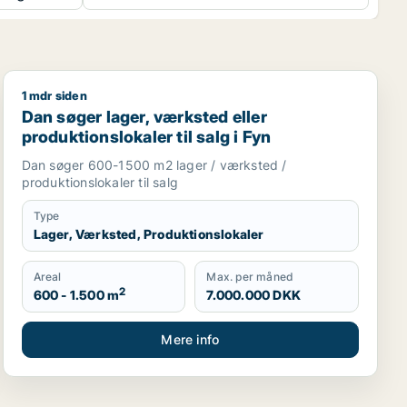
1 mdr siden
 i Middelfart, Nørre Aaby eller Assens m.fl.
Dan søger lager, værksted eller produktionslokaler til 
Dan søger lager, værksted eller
produktionslokaler til salg i Fyn
Dan søger 600-1500 m2 lager / værksted /
produktionslokaler til salg
Type
Lager, Værksted, Produktionslokaler
Areal
Max. per måned
2
600 - 1.500 m
7.000.000 DKK
Mere info