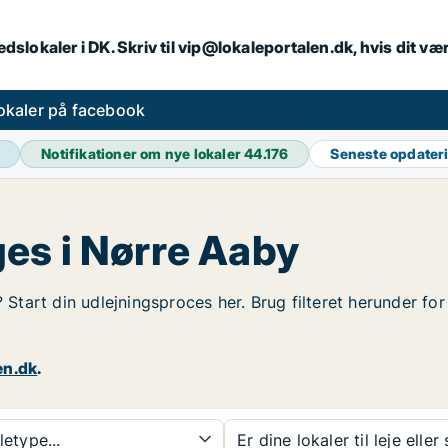
dslokaler i DK. Skriv til vip@lokaleportalen.dk, hvis dit 
okaler på facebook
Notifikationer om nye lokaler
44.176
Seneste opdater
es i Nørre Aaby
? Start din udlejningsproces her. Brug filteret herunder f
en.dk
.
etype...
Er dine lokaler til leje eller