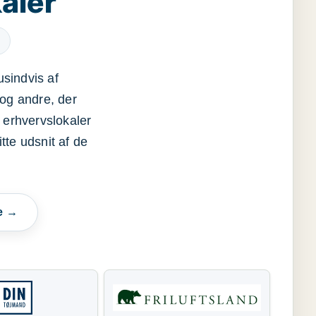
aler
usindvis af
og andre, der
 erhvervslokaler
itte udsnit af de
e →