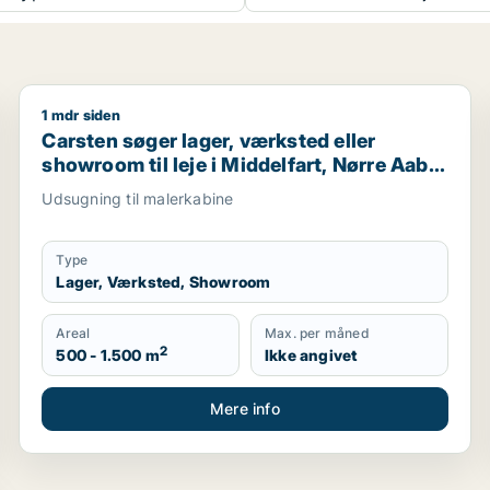
1 mdr siden
Carsten søger lager, værksted eller showroom til leje
Carsten søger lager, værksted eller
showroom til leje i Middelfart, Nørre Aaby
eller Assens m.fl.
Udsugning til malerkabine
Type
Lager, Værksted, Showroom
Areal
Max. per måned
2
500 - 1.500 m
Ikke angivet
Mere info