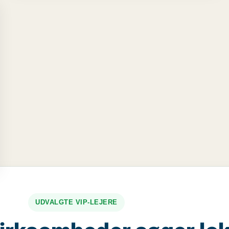
 salg i Fyn
UDVALGTE VIP-LEJERE