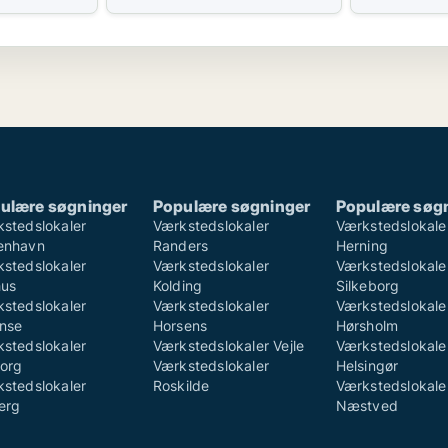
ulære søgninger
Populære søgninger
Populære søg
stedslokaler
Værkstedslokaler
Værkstedslokale
enhavn
Randers
Herning
stedslokaler
Værkstedslokaler
Værkstedslokale
hus
Kolding
Silkeborg
stedslokaler
Værkstedslokaler
Værkstedslokale
nse
Horsens
Hørsholm
stedslokaler
Værkstedslokaler Vejle
Værkstedslokale
org
Værkstedslokaler
Helsingør
stedslokaler
Roskilde
Værkstedslokale
erg
Næstved