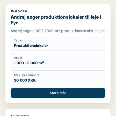
15 d siden
Andrej søger produktionslokaler til leje i Fyn
Andrej søger produktionslokaler til leje i
Fyn
Andrej søger 1000-2000 m2 produktionslokaler til leje
Type
Produktionslokaler
Areal
2
1.000 - 2.000 m
Max. per måned
30.000 DKK
Mere info