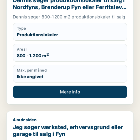
Dennis søger produktionslokaler til salg i
Nordfyns, Brenderup Fyn eller Ferritslev
Fyn m.fl.
Dennis søger 800-1200 m2 produktionslokaler til salg
Type
Produktionslokaler
Areal
2
800 - 1.200 m
Max. per måned
Ikke angivet
Mere info
4 mdr siden
Jeg søger værksted, erhvervsgrund eller garage til salg i Fy
Jeg søger værksted, erhvervsgrund eller
garage til salg i Fyn