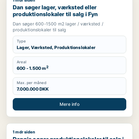
1 mdr siden
Dan søger lager, værksted eller produktionslokaler til salg i 
Dan søger lager, værksted eller
produktionslokaler til salg i Fyn
Dan søger 600-1500 m2 lager / værksted /
produktionslokaler til salg
Type
Lager, Værksted, Produktionslokaler
Areal
2
600 - 1.500 m
Max. per måned
7.000.000 DKK
Mere info
1 mdr siden
Dennis søger produktionslokaler til salg i Nordfyns, Brenderup