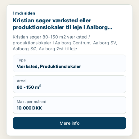
1 mdr siden
Kristian søger værksted eller produktionslokaler til leje i Aa
Kristian søger værksted eller
produktionslokaler til leje i Aalborg
Centrum, Aalborg SV eller Aalborg SØ
Kristian søger 80-150 m2 værksted /
m.fl.
produktionslokaler i Aalborg Centrum, Aalborg SV,
Aalborg SØ, Aalborg Øst til leje
Type
Værksted, Produktionslokaler
Areal
2
80 - 150 m
Max. per måned
10.000 DKK
Mere info