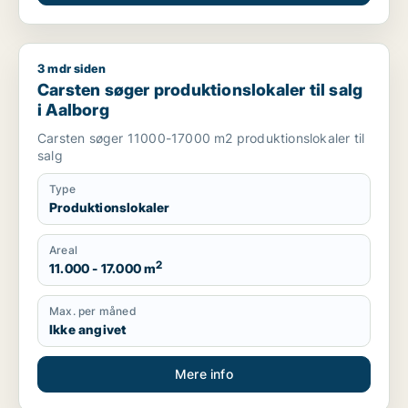
3 mdr siden
Carsten søger produktionslokaler til salg i Aalborg
Carsten søger produktionslokaler til salg
i Aalborg
Carsten søger 11000-17000 m2 produktionslokaler til
salg
Type
Produktionslokaler
Areal
2
11.000 - 17.000 m
Max. per måned
Ikke angivet
Mere info