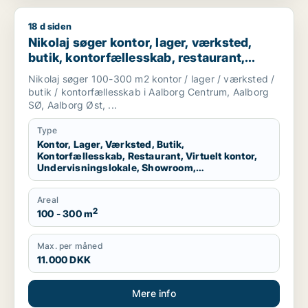
18 d siden
Nikolaj søger kontor, lager, værksted, butik, kontorfællesska
Nikolaj søger kontor, lager, værksted,
butik, kontorfællesskab, restaurant,
virtuelt kontor, undervisningslokale,
Nikolaj søger 100-300 m2 kontor / lager / værksted /
showroom, erhvervsgrund,
butik / kontorfællesskab i Aalborg Centrum, Aalborg
produktionslokaler eller garage til leje i
SØ, Aalborg Øst, ...
Aalborg Centrum, Aalborg SØ eller
Type
Aalborg Øst m.fl.
Kontor, Lager, Værksted, Butik,
Kontorfællesskab, Restaurant, Virtuelt kontor,
Undervisningslokale, Showroom,
Erhvervsgrund, Produktionslokaler, Garage
Areal
2
100 - 300 m
Max. per måned
11.000 DKK
Mere info