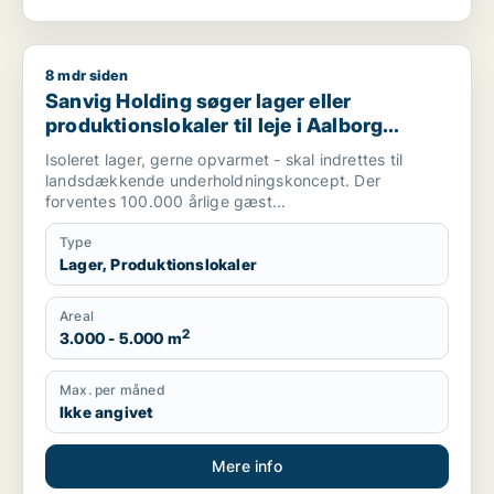
8 mdr siden
Sanvig Holding søger lager eller produktionslokaler til leje i
Sanvig Holding søger lager eller
produktionslokaler til leje i Aalborg
Centrum, Aalborg SV eller Aalborg SØ
Isoleret lager, gerne opvarmet - skal indrettes til
m.fl.
landsdækkende underholdningskoncept. Der
forventes 100.000 årlige gæst...
Type
Lager, Produktionslokaler
Areal
2
3.000 - 5.000 m
Max. per måned
Ikke angivet
Mere info