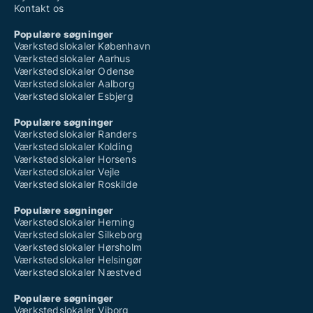
Kontakt os
Populære søgninger
Værkstedslokaler København
Værkstedslokaler Aarhus
Værkstedslokaler Odense
Værkstedslokaler Aalborg
Værkstedslokaler Esbjerg
Populære søgninger
Værkstedslokaler Randers
Værkstedslokaler Kolding
Værkstedslokaler Horsens
Værkstedslokaler Vejle
Værkstedslokaler Roskilde
Populære søgninger
Værkstedslokaler Herning
Værkstedslokaler Silkeborg
Værkstedslokaler Hørsholm
Værkstedslokaler Helsingør
Værkstedslokaler Næstved
Populære søgninger
Værkstedslokaler Viborg