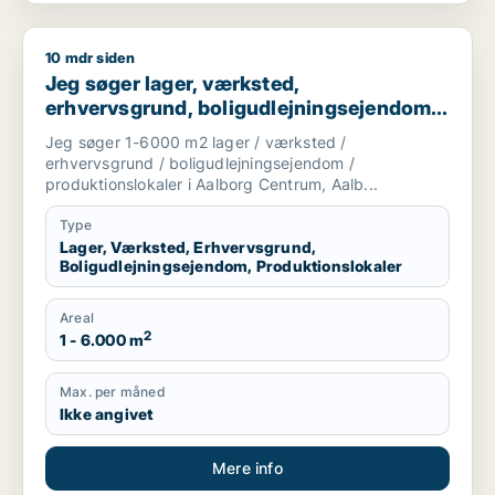
10 mdr siden
Jeg søger lager, værksted, erhvervsgrund, boligudlejningseje
Jeg søger lager, værksted,
erhvervsgrund, boligudlejningsejendom
eller produktionslokaler til salg i Aalborg
Jeg søger 1-6000 m2 lager / værksted /
Centrum, Aalborg SV eller Aalborg SØ
erhvervsgrund / boligudlejningsejendom /
m.fl.
produktionslokaler i Aalborg Centrum, Aalb...
Type
Lager, Værksted, Erhvervsgrund,
Boligudlejningsejendom, Produktionslokaler
Areal
2
1 - 6.000 m
Max. per måned
Ikke angivet
Mere info