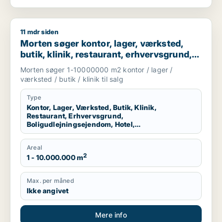
11 mdr siden
Morten søger kontor, lager, værksted, butik, klinik, restauran
Morten søger kontor, lager, værksted,
butik, klinik, restaurant, erhvervsgrund,
boligudlejningsejendom, hotel eller
Morten søger 1-10000000 m2 kontor / lager /
produktionslokaler til salg i Region
værksted / butik / klinik til salg
Nordjylland
Type
Kontor, Lager, Værksted, Butik, Klinik,
Restaurant, Erhvervsgrund,
Boligudlejningsejendom, Hotel,
Produktionslokaler
Areal
2
1 - 10.000.000 m
Max. per måned
Ikke angivet
Mere info