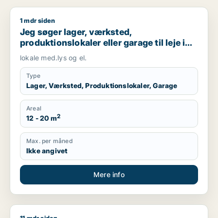
1 mdr siden
Jeg søger lager, værksted, produktionslokaler eller garage til 
Jeg søger lager, værksted,
produktionslokaler eller garage til leje i
Tjele, Fårup eller Mariagerfjord m.fl.
lokale med.lys og el.
Type
Lager, Værksted, Produktionslokaler, Garage
Areal
2
12 - 20 m
Max. per måned
Ikke angivet
Mere info