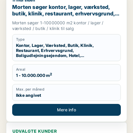
11 mdr siden
Morten søger kontor, lager, værksted, butik, klinik, restauran
Morten søger kontor, lager, værksted,
butik, klinik, restaurant, erhvervsgrund,
boligudlejningsejendom, hotel eller
Morten søger 1-10000000 m2 kontor / lager /
produktionslokaler til salg i Region
værksted / butik / klinik til salg
Nordjylland
Type
Kontor, Lager, Værksted, Butik, Klinik,
Restaurant, Erhvervsgrund,
Boligudlejningsejendom, Hotel,
Produktionslokaler
Areal
2
1 - 10.000.000 m
Max. per måned
Ikke angivet
Mere info
UDVALGTE KUNDER