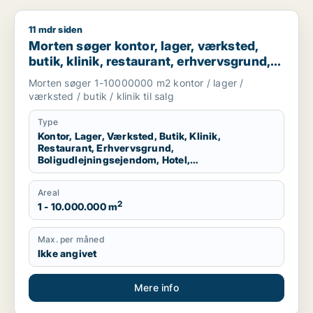
11 mdr siden
Morten søger kontor, lager, værksted, butik, klinik, restauran
Morten søger kontor, lager, værksted,
butik, klinik, restaurant, erhvervsgrund,
boligudlejningsejendom, hotel eller
Morten søger 1-10000000 m2 kontor / lager /
produktionslokaler til salg i Region
værksted / butik / klinik til salg
Nordjylland
Type
Kontor, Lager, Værksted, Butik, Klinik,
Restaurant, Erhvervsgrund,
Boligudlejningsejendom, Hotel,
Produktionslokaler
Areal
2
1 - 10.000.000 m
Max. per måned
Ikke angivet
Mere info