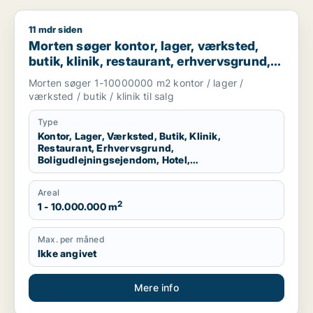
11 mdr siden
Morten søger kontor, lager, værksted, butik, klinik, restauran
Morten søger kontor, lager, værksted,
butik, klinik, restaurant, erhvervsgrund,
boligudlejningsejendom, hotel eller
Morten søger 1-10000000 m2 kontor / lager /
produktionslokaler til salg i Region
værksted / butik / klinik til salg
Nordjylland
Type
Kontor, Lager, Værksted, Butik, Klinik,
Restaurant, Erhvervsgrund,
Boligudlejningsejendom, Hotel,
Produktionslokaler
Areal
2
1 - 10.000.000 m
Max. per måned
Ikke angivet
Mere info